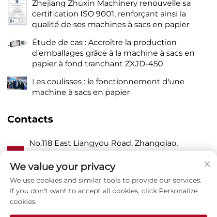
Zhejiang Zhuxin Machinery renouvelle sa
certification ISO 9001, renforçant ainsi la
qualité de ses machines à sacs en papier
Étude de cas : Accroître la production
d’emballages grâce à la machine à sacs en
papier à fond tranchant ZXJD-450
Les coulisses : le fonctionnement d'une
machine à sacs en papier
Contacts
No.118 East Liangyou Road, Zhangqiao,
A
Wanquan Town, Pingyang, Wenzhou City,
Zhejiang P.R. China 325409
We value your privacy
We use cookies and similar tools to provide our services.
P
8615988795434
If you don't want to accept all cookies, click Personalize
cookies.
E
[email protected]