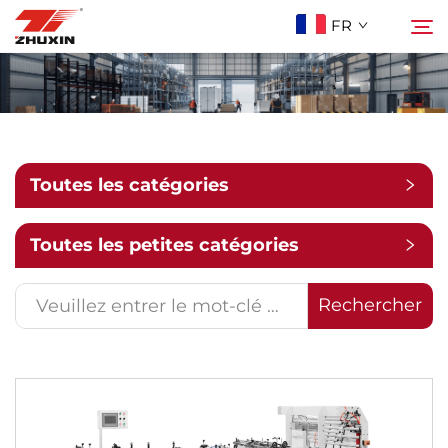
FR
Produits
Rechercher
Applications
Toutes les catégories
Entreprise
Toutes les petites catégories
Actualités
Rechercher
Contact
FAQ