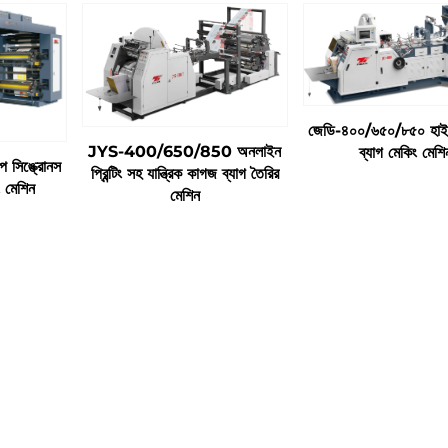
জেডি-৪০০/৬৫০/৮৫০ হাই 
JYS-400/650/850 অনলাইন
ব্যাগ মেকিং মেশি
প সিঙ্ক্রোনস
প্রিন্টিং সহ যান্ত্রিক কাগজ ব্যাগ তৈরির
িং মেশিন
মেশিন