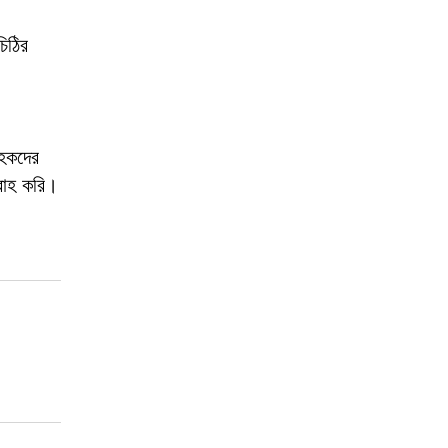
িঠির
াহকদের
বরাহ করি।