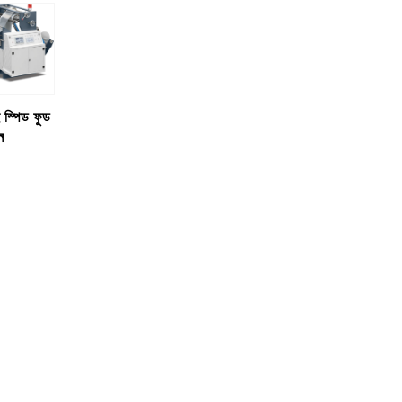
স্পিড ফুড
ন