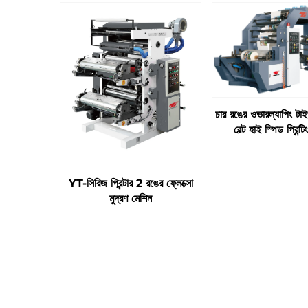
চার রঙের ওভারল্যাপিং টাই
বেল্ট হাই স্পিড প্রিন্ট
YT-সিরিজ প্রিন্টার 2 রঙের ফ্লেক্সো
মুদ্রণ মেশিন