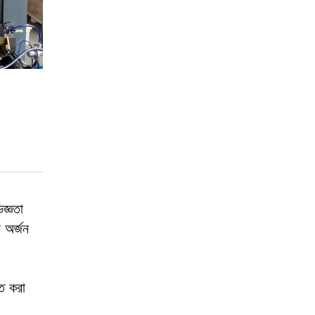
জ্ঞতা
 অর্জন
িত করা