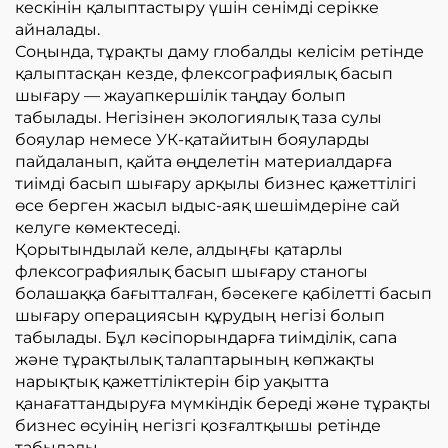
кескінін қалыптастыру үшін сенімді серікке
айналады.
Соңында, тұрақты даму глобалды келісім ретінде
қалыптасқан кезде, флексографиялық басып
шығару — жауапкершілік таңдау болып
табылады. Негізінен экологиялық таза сулы
бояулар немесе УК-қатайитын бояуларды
пайдаланып, қайта өңделетін материалдарға
тиімді басып шығару арқылы бизнес қажеттілігі
өсе берген жасыл ыдыс-аяқ шешімдеріне сай
келуге көмектеседі.
Қорытындылай келе, алдыңғы қатарлы
флексографиялық басып шығару станогы
болашаққа бағытталған, бәсекеге қабілетті басып
шығару операциясын құрудың негізі болып
табылады. Бұл кәсіпорындарға тиімділік, сапа
және тұрақтылық талаптарының көпжақты
нарықтық қажеттіліктерін бір уақытта
қанағаттандыруға мүмкіндік береді және тұрақты
бизнес өсуінің негізгі қозғалтқышы ретінде
табылады.