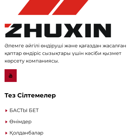
Әлемге әйгілі өндіруші және қағаздан жасалған
қаптар өндіріс сызықтары үшін кәсіби қызмет
көрсету компаниясы.
Тез Сілтемелер
БАСТЫ БЕТ
Өнімдер
Қолданбалар