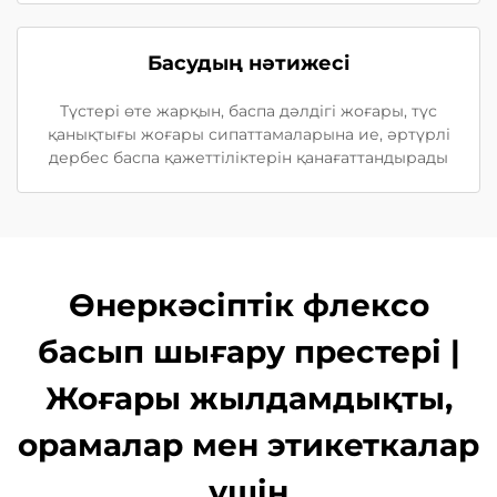
Басудың нәтижесі
Түстері өте жарқын, баспа дәлдігі жоғары, түс
қанықтығы жоғары сипаттамаларына ие, әртүрлі
дербес баспа қажеттіліктерін қанағаттандырады
Өнеркәсіптік флексо
басып шығару престері |
Жоғары жылдамдықты,
орамалар мен этикеткалар
үшін