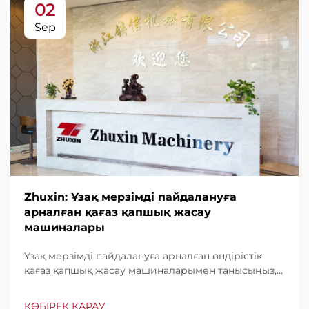
02
Sep
Zhuxin: Ұзақ мерзімді пайдалануға
арналған қағаз қапшық жасау
машиналары
Ұзақ мерзімді пайдалануға арналған өндірістік
қағаз қапшық жасау машиналарымен танысыңыз,
минутына дейін 600 қапшық шығару мүмкіндігі.
Бүкіл әлем бойынша тұрақтылығы, пайдаланудың
КӨБІРЕК ҚАРАУ