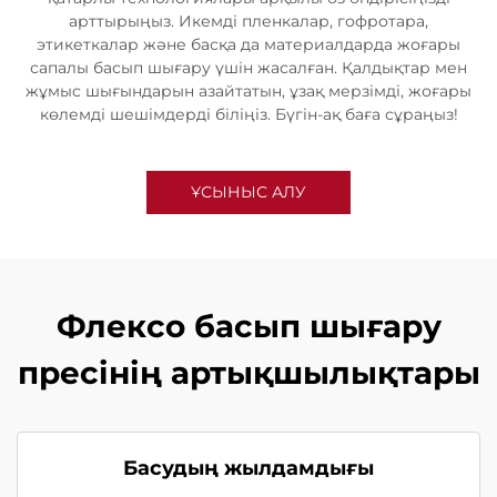
арттырыңыз. Икемді пленкалар, гофротара,
этикеткалар және басқа да материалдарда жоғары
сапалы басып шығару үшін жасалған. Қалдықтар мен
жұмыс шығындарын азайтатын, ұзақ мерзімді, жоғары
көлемді шешімдерді біліңіз. Бүгін-ақ баға сұраңыз!
ҰСЫНЫС АЛУ
Флексо басып шығару
пресінің артықшылықтары
Басудың жылдамдығы