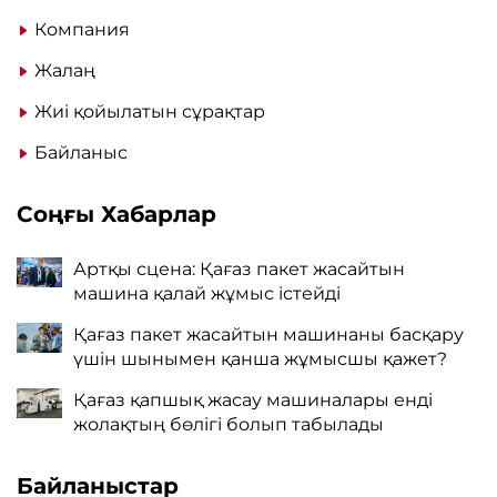
Компания
Жалаң
Жиі қойылатын сұрақтар
Байланыс
Соңғы Хабарлар
Артқы сцена: Қағаз пакет жасайтын
машина қалай жұмыс істейді
Қағаз пакет жасайтын машинаны басқару
үшін шынымен қанша жұмысшы қажет?
Қағаз қапшық жасау машиналары енді
жолақтың бөлігі болып табылады
Байланыстар