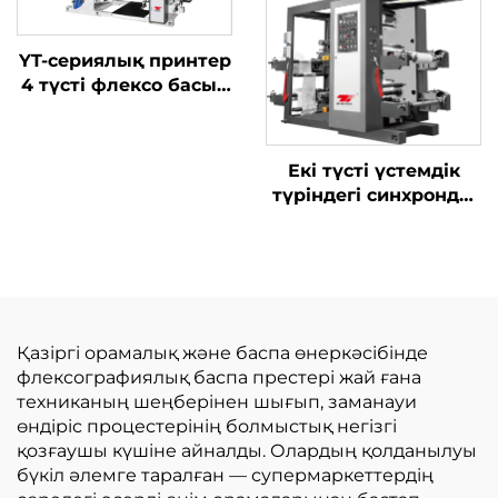
YT-сериялық принтер
4 түсті флексо басып
шығару машинасы
Екі түсті үстемдік
түріндегі синхронды
белбеулі жоғары
жылдамдықты баспа
машинасы үлкен
пісіру қораптарымен
Қазіргі орамалық және баспа өнеркәсібінде
флексографиялық баспа престері жай ғана
техниканың шеңберінен шығып, заманауи
өндіріс процестерінің болмыстық негізгі
қозғаушы күшіне айналды. Олардың қолданылуы
бүкіл әлемге таралған — супермаркеттердің