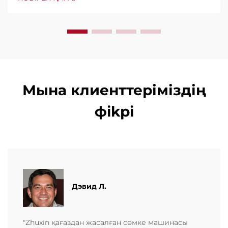
жеңілдігі мен аз үзіліс уақыты үшін сенімді. Білікті
көмек және жылдам қызмет көрсету. Бүгін
сұраныс беріңіз.
Мына клиенттеріміздің
фikрi
Дэвид Л.
"Zhuxin қағаздан жасалған сөмке машинасы