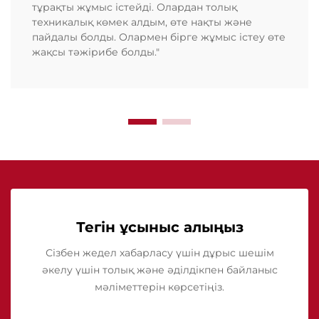
тұрақты жұмыс істейді. Олардан толық
техникалық көмек алдым, өте нақты және
пайдалы болды. Олармен бірге жұмыс істеу өте
жақсы тәжірибе болды."
Тегін ұсыныс алыңыз
Сізбен жедел хабарласу үшін дұрыс шешім
әкелу үшін толық және әділдікпен байланыс
мәліметтерін көрсетіңіз.