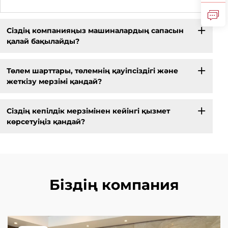
Сіздің компанияңыз машиналардың сапасын
қалай бақылайды?
Төлем шарттары, төлемнің қауіпсіздігі және
жеткізу мерзімі қандай?
Сіздің кепілдік мерзімінен кейінгі қызмет
көрсетуіңіз қандай?
Біздің компания