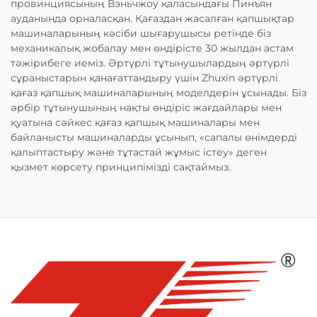
провинциясының Вэньчжоу қаласындағы Пинъян
ауданында орналасқан. Қағаздан жасалған қапшықтар
машиналарының кәсіби шығарушысы ретінде біз
механикалық жобалау мен өндірісте 30 жылдан астам
тәжірибеге иеміз. Әртүрлі тұтынушылардың әртүрлі
сұраныстарын қанағаттандыру үшін Zhuxin әртүрлі
қағаз қапшық машиналарының моделдерін ұсынады. Біз
әрбір тұтынушының нақты өндіріс жағдайлары мен
қуатына сәйкес қағаз қапшық машиналары мен
байланысты машиналарды ұсынып, «сапалы өнімдерді
қалыптастыру және тұтастай жұмыс істеу» деген
қызмет көрсету принципімізді сақтаймыз.