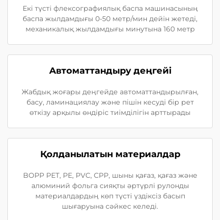
Екі түсті флексографиялық баспа машинасының
баспа жылдамдығы 0-50 метр/мин дейін жетеді,
механикалық жылдамдығы минутына 160 метр
Автоматтандыру деңгейі
Жабдық жоғары деңгейде автоматтандырылған,
басу, ламинациялау және пішін кесуді бір рет
өткізу арқылы өндіріс тиімділігін арттырады
Қолданылатын материалдар
BOPP PET, PE, PVC, CPP, шыны қағаз, қағаз және
алюминий фольга сияқты әртүрлі рулонды
материалдардың көп түсті үздіксіз басып
шығаруына сәйкес келеді.