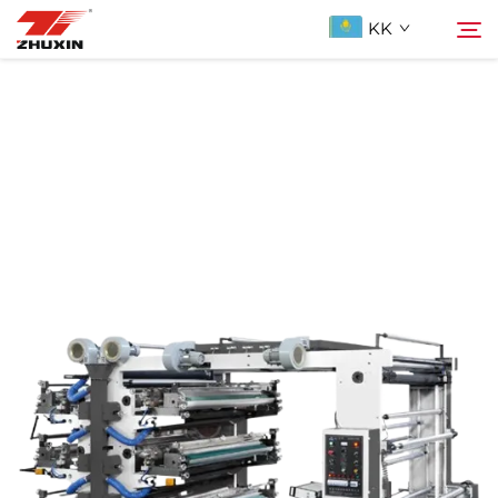
KK
Продукциялар
Іздеу
Қолданбалар
Компания
Жаңалықтар
Бізге ХабарLAS
ҚОСЫЛҒАН СУАЛДАР