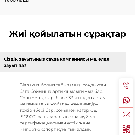
Жиі қойылатын сұрақтар
Сіздің зауытыңыз сауда компаниясы ма, әлде
зауыт па?
Біз зауыт болып табыламыз, сондықтан
баға бойынша артықшылығымыз бар.
Сонымен қатар, бізде 33 жылдан астам
механикалық жобалау және өндіру
тәжірибесі бар, сонымен қатар CE,
ISO9001 халықаралық сапа жүйесі
сертификациясынан өттік және
импорт-экспорт құқығын алдық.