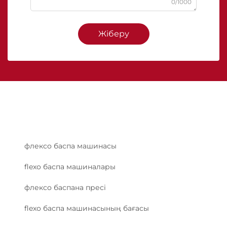
0/1000
Жіберу
флексо баспа машинасы
flexo баспа машиналары
флексо баспана пресі
flexo баспа машинасының бағасы