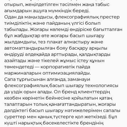
отырып, жеңілдетілген тәсілмен жаңа табыс
ағымдарын ашуға мүмкіндік береді.
Одан да маңыздысы, флексографиялық престер
тиімділіктің және пайданың үлгісі болып
табылады. Жоғары көлемді өндіріске бағытталған
бұл жабдықтар өте жоғары басып шығару
жылдамдығы, тез плакат алмастыру және
автоматтандырылған бояу басқару арқылы
өндіруді әлдеқайда арттырады, қалдықтарды
азайтады және тікелей жұмыс істеу құнын
төмендетеді — корпоративтік пайда
маржиналарын оптимизациялайды.
Сапа тұрғысынан алғанда, заманауи
флексографиялық басып шығару технологиясы
да үздік орын алады. Ол бренд клиенттердің
көзбен көрінетін бейнесіне қойылатын қатаң
талаптарын толық қанағаттандыратын, жоғары
дәлдіктегі басып шығару нәтижелерімен сапалы
суреттер мен қанық түстерге қол жеткізеді. Бұл
күшті нарықтық бәсекелестікте брендінің