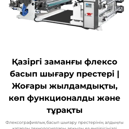
Қазіргі заманғы флексо
басып шығару престері |
Жоғары жылдамдықты,
көп функционалды және
тұрақты
Флексографиялық басып шығару престерінің алдыңғы
қатарлы технологиялары арқылы өз өндірісіңізді