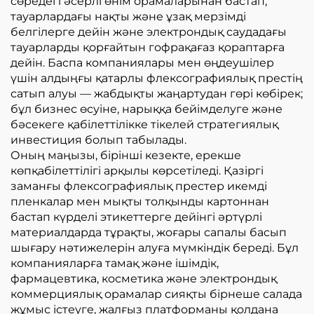
сөредегі әсерлі өнім орамаларынан бастап,
тауарлардағы нақты және ұзақ мерзімді
белгілерге дейін және электрондық саудадағы
тауарларды қорғайтын гофрақағаз қораптарға
дейін. Баспа компаниялары мен өңдеушілер
үшін алдыңғы қатарлы флексографиялық престің
сатып алуы — жабдықты жаңартудан гөрі көбірек;
бұл бизнес өсуіне, нарыққа бейімделуге және
бәсекеге қабілеттілікке тікелей стратегиялық
инвестиция болып табылады.
Оның маңызы, бірінші кезекте, ерекше
көпқабілеттілігі арқылы көрсетіледі. Қазіргі
заманғы флексографиялық престер икемді
пленкалар мен мықты толқынды картоннан
бастап күрделі этикеттерге дейінгі әртүрлі
материалдарда тұрақты, жоғары сапалы басып
шығару нәтижелерін алуға мүмкіндік береді. Бұл
компанияларға тамақ және ішімдік,
фармацевтика, косметика және электрондық
коммерциялық орамалар сияқты бірнеше салада
жұмыс істеуге, жалғыз платформаны қолдана