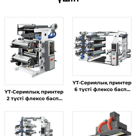
YT-Сериялық принтер
6 түсті флексо баспа
YT-Сериялық принтер
машинасы
2 түсті флексо баспа
машинасы