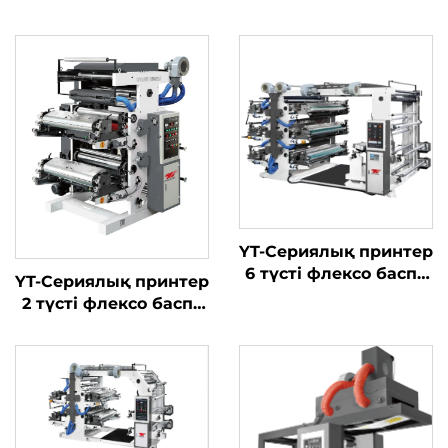
YT-Сериялық принтер
6 түсті флексо баспа
YT-Сериялық принтер
машинасы
2 түсті флексо баспа
машинасы