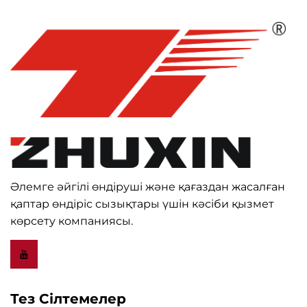
Әлемге әйгілі өндіруші және қағаздан жасалған
қаптар өндіріс сызықтары үшін кәсіби қызмет
көрсету компаниясы.
Тез Сілтемелер