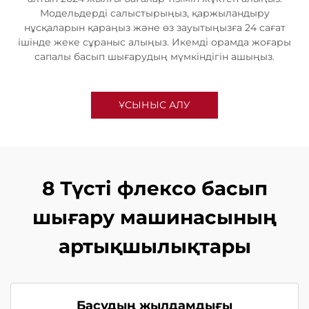
Модельдерді салыстырыңыз, қаржыландыру
нұсқаларын қараңыз және өз зауытыңызға 24 сағат
ішінде жеке сұраныс алыңыз. Икемді орамда жоғары
сапалы басып шығарудың мүмкіндігін ашыңыз.
ҰСЫНЫС АЛУ
8 Түсті флексо басып
шығару машинасының
артықшылықтары
Басудың жылдамдығы