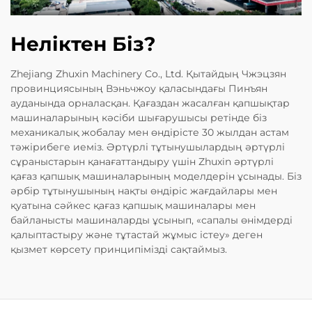
Неліктен Біз?
Zhejiang Zhuxin Machinery Co., Ltd. Қытайдың Чжэцзян
провинциясының Вэньчжоу қаласындағы Пинъян
ауданында орналасқан. Қағаздан жасалған қапшықтар
машиналарының кәсіби шығарушысы ретінде біз
механикалық жобалау мен өндірісте 30 жылдан астам
тәжірибеге иеміз. Әртүрлі тұтынушылардың әртүрлі
сұраныстарын қанағаттандыру үшін Zhuxin әртүрлі
қағаз қапшық машиналарының моделдерін ұсынады. Біз
әрбір тұтынушының нақты өндіріс жағдайлары мен
қуатына сәйкес қағаз қапшық машиналары мен
байланысты машиналарды ұсынып, «сапалы өнімдерді
қалыптастыру және тұтастай жұмыс істеу» деген
қызмет көрсету принципімізді сақтаймыз.