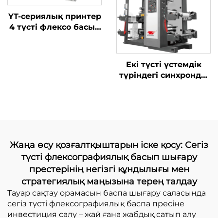
YT-сериялық принтер
4 түсті флексо басып
шығару машинасы
Екі түсті үстемдік
түріндегі синхронды
белбеулі жоғары
жылдамдықты баспа
машинасы үлкен
пісіру қораптарымен
Жаңа өсу қозғалтқыштарын іске қосу: Сегіз
түсті флексографиялық басып шығару
престерінің негізгі құндылығы мен
стратегиялық маңызына терең талдау
Тауар сақтау орамасын баспа шығару саласында
сегіз түсті флексографиялық баспа пресіне
инвестиция салу – жай ғана жабдық сатып алу