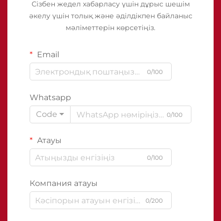
Сізбен жедел хабарласу үшін дұрыс шешім
әкелу үшін толық және әділдікпен байланыс
мәліметтерін көрсетіңіз.
Email
0/100
Whatsapp
Code
0/100
Атауы
0/100
Компания атауы
0/200