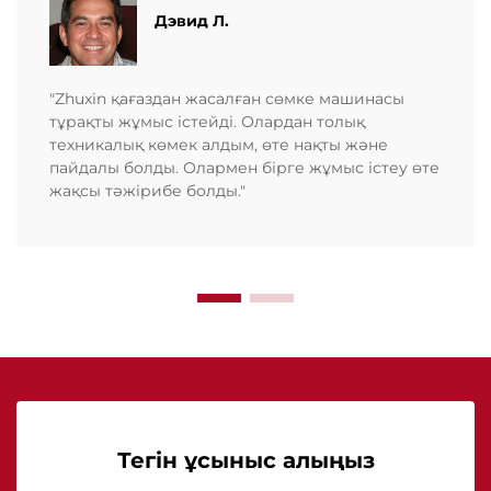
Дэвид Л.
"Zhuxin қағаздан жасалған сөмке машинасы
тұрақты жұмыс істейді. Олардан толық
техникалық көмек алдым, өте нақты және
пайдалы болды. Олармен бірге жұмыс істеу өте
жақсы тәжірибе болды."
Тегін ұсыныс алыңыз