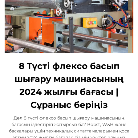
8 Түсті флексо басып
шығару машинасының
2024 жылғы бағасы |
Сұраныс беріңіз
Дәл 8 түсті флексо басып шығару машинасының
бағасын іздестіріп жатырсыз ба? Bobst, W&H және
басқалары үшін техникалық сипаттамаларымен қоса
алтын 2024 жылғы бағалар тізімін жүктеп алыңыз.