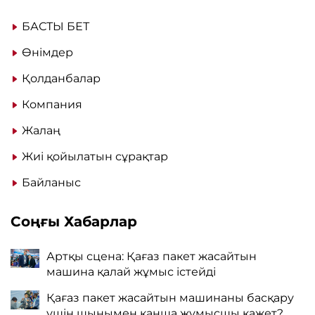
БАСТЫ БЕТ
Өнімдер
Қолданбалар
Компания
Жалаң
Жиі қойылатын сұрақтар
Байланыс
Соңғы Хабарлар
Артқы сцена: Қағаз пакет жасайтын
машина қалай жұмыс істейді
Қағаз пакет жасайтын машинаны басқару
үшін шынымен қанша жұмысшы қажет?