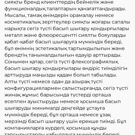
сияқты бренд клиенттердің бейнелік және
функционалдық талаптарын қанағаттандырады.
Мысалы, тамақ өнімдерін орамалау немесе
косметикалық зерттеулер сияқты жоғары сапалы
нарықта сегіз түсті басып шығару қондырғылары
металл және флюоресцентті сиялты бояуларды
қабат-қабат басып шығаруға мүмкіндік береді,
бұл өнімнің эстетикалық тартымдылығын және
брендтің танымалдылығын едәуір арттырады.
Сонымен қатар, сегіз түсті флексографиялық
басып шығару қондырғылары өндіріс тиімділігін
арттыруда маңызды қадам болып табылады.
Алты түсті немесе одан да азырақ түсті
конфигурациялармен салыстырғанда, сегіз түсті
жинақ жұмыс барысында түстерді орташа
есеппен ауыстыруды немесе қосымша басып
шығаруды минималді деңгейде ұстауға
мүмкіндік береді, бұл орташа немесе ұзақ
мерзімді басып шығару үшін ерекше тиімді. Бұл
компанияларға күрделі, қосымша құнды
тапсырыстарды қабылдауға мүмкіндік береді,