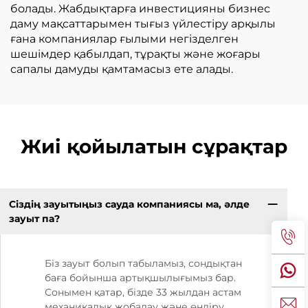
болады. Жабдықтарға инвестицияны бизнес
даму мақсаттарымен тығыз үйлестіру арқылы
ғана компаниялар ғылыми негізделген
шешімдер қабылдап, тұрақты және жоғары
сапалы дамуды қамтамасыз ете алады.
Жиі қойылатын сұрақтар
Сіздің зауытыңыз сауда компаниясы ма, әлде
зауыт па?
Біз зауыт болып табыламыз, сондықтан
баға бойынша артықшылығымыз бар.
Сонымен қатар, бізде 33 жылдан астам
механикалық жобалау және өндіру