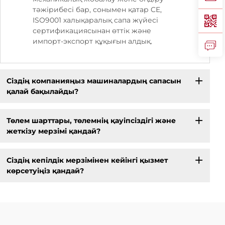
тәжірибесі бар, сонымен қатар CE,
ISO9001 халықаралық сапа жүйесі
сертификациясынан өттік және
импорт-экспорт құқығын алдық.
Сіздің компанияңыз машиналардың сапасын
қалай бақылайды?
Төлем шарттары, төлемнің қауіпсіздігі және
жеткізу мерзімі қандай?
Сіздің кепілдік мерзімінен кейінгі қызмет
көрсетуіңіз қандай?