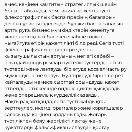
емес, кеңінен қамтитын стратегиялық шешім
болып табылады. Компаниялар «сегіз түсті
флексографиялық баспа пресінің бағалары»
деген сұрақты іздегенде, бұл жиі баспа сапасын
арттыруға, бизнес мүмкіндіктерін кеңейтуге
және нарықтағы бәсекеге қабілеттілікті
нығайтуға өтірік қажеттілікті білдіреді. Сегіз түсті
флексографиялық престерге деген
қызығушылықтың артуының негізгі себебі –
осындай қондырғылар нүктелік түстерді, негізгі
түстерді және лактауды бір өтуде қоса алмастыру
мүмкіндігіне ие болуы. Бұл тіркеуді бірнеше рет
қайталауды немесе сырттай орындауды қажет
етпейді, нәтижесінде өндіріс циклы қысқарады
және операциялық күрделілік азаяды.
Нақтырақ айтқанда, сегіз түсті жабдықтар
зерттеулер, икемді орамалар және қорапшалар
саласында кеңінен қолданылады. Жоғары
түстілікпен бояу, жергілікті лактау және
құжаттарды фальсификациялаудан қорғау