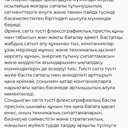
осылайша жоғары сапалы тұтынушылық
сегменттерге енуге және төмен пайда түсімді
бәсекелестіктен біртіндеп шығуға мүмкіндік
береді.
Әрине, сегіз түсті флексографиялық престің құны
мен табысын жан-жақты бағалау қажет. Бастапқы
жабдық сатып алу құнынан тыс, компаниялар
ұзақ мерзімді жұмыс және техникалық қызмет
көрсету құнын, энергия тұтыну сипаттамасын
және өндірістік ағымдарымен ықпалдасу
мүмкіндіктерін де ескеруі тиіс. Тиісті сегіз түсті
жүйе баспа сапасы мен өнімділікті арттырып
қана қоймай, сонымен қатар компанияларға
нарықтағы қатаң бәсекеде артықшылық алуға
көмектеседі.
Сондықтан сегіз түсті флексографиялық баспа
пресінің шынайы құнын тек қана бағаға қарап
емес, оның техникалық сипаттамаларын,
бизнеске сәйкестігін және стратегиялық
маңызын жүйелі түрде талдау арқылы түсінуге