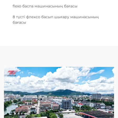
flexo баспа машинасының бағасы
8 түсті флексо басып шығару машинасының
бағасы