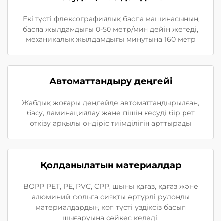
Екі түсті флексографиялық баспа машинасының
баспа жылдамдығы 0-50 метр/мин дейін жетеді,
механикалық жылдамдығы минутына 160 метр
Автоматтандыру деңгейі
Жабдық жоғары деңгейде автоматтандырылған,
басу, ламинациялау және пішін кесуді бір рет
өткізу арқылы өндіріс тиімділігін арттырады
Қолданылатын материалдар
BOPP PET, PE, PVC, CPP, шыны қағаз, қағаз және
алюминий фольга сияқты әртүрлі рулонды
материалдардың көп түсті үздіксіз басып
шығаруына сәйкес келеді.