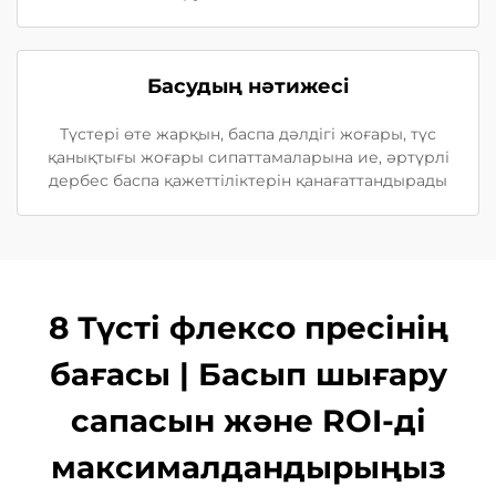
Басудың нәтижесі
Түстері өте жарқын, баспа дәлдігі жоғары, түс
қанықтығы жоғары сипаттамаларына ие, әртүрлі
дербес баспа қажеттіліктерін қанағаттандырады
8 Түсті флексо пресінің
бағасы | Басып шығару
сапасын және ROI-ді
максималдандырыңыз