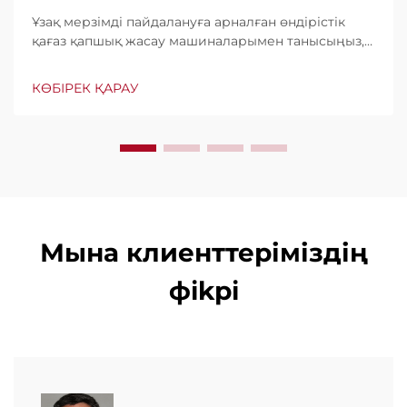
Ұзақ мерзімді пайдалануға арналған өндірістік
қағаз қапшық жасау машиналарымен танысыңыз,
минутына дейін 600 қапшық шығару мүмкіндігі.
Бүкіл әлем бойынша тұрақтылығы, пайдаланудың
КӨБІРЕК ҚАРАУ
жеңілдігі мен аз үзіліс уақыты үшін сенімді. Білікті
көмек және жылдам қызмет көрсету. Бүгін
сұраныс беріңіз.
Мына клиенттеріміздің
фikрi