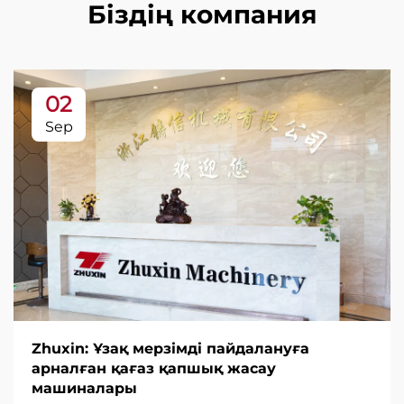
Біздің компания
02
Sep
Zhuxin: Ұзақ мерзімді пайдалануға
арналған қағаз қапшық жасау
машиналары