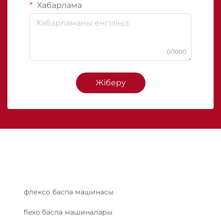
Хабарлама
0/1000
Жіберу
флексо баспа машинасы
flexo баспа машиналары