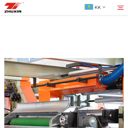
KK
Продукциялар
Іздеу
Қолданбалар
Компания
Жаңалықтар
Бізге ХабарLAS
ҚОСЫЛҒАН СУАЛДАР