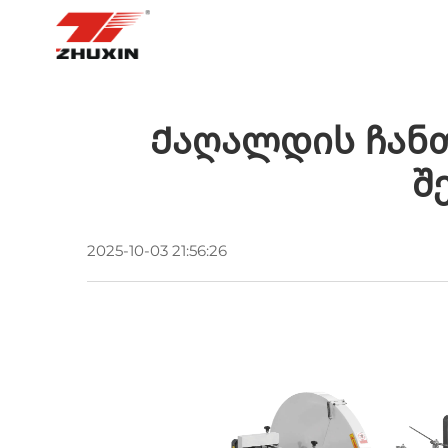
ᲛᲗᲐᲕᲐᲠᲘ ᲒᲕᲔᲠᲓᲘ
ᲞᲠᲝᲓ
Ქაღალდის Ჩანთ
Შ
2025-10-03 21:56:26