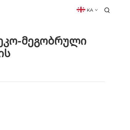
KA
ᲥᲢᲘ
ᲮᲨᲘᲠᲐᲓ ᲓᲐᲡᲛᲣᲚᲘ ᲙᲘᲗᲮᲕᲔᲑᲘ
 Ეკო-Მეგობრული
ის