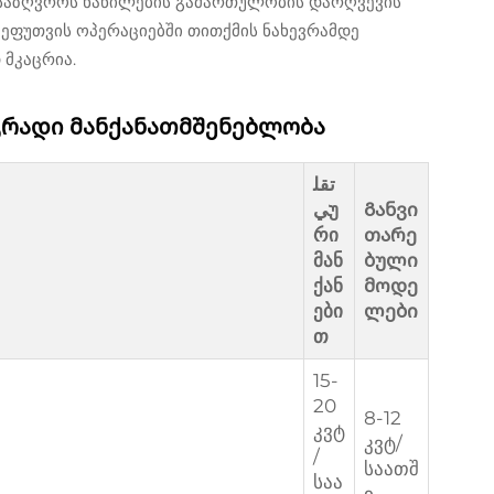
ნსაზღვროს ნაწილების გამართულობის დარღვევის
შეფუთვის ოპერაციებში თითქმის ნახევრამდე
 მკაცრია.
გრადი მანქანათმშენებლობა
تقل
يუ
Განვი
რი
თარე
მან
ბული
ქან
მოდე
ები
ლები
თ
15-
20
8-12
კვტ
კვტ/
/
საათშ
საა