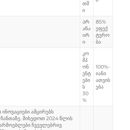
ი
თშ
ი
Არ
85%
ანა
ეფექ
ირ
ტურო
ი
ბა
კო
მპ
ონ
100%-
ენტ
იანი
ები
ათვის
ს
ება
30
%
ს ინოვაციები ამცირებს
0 ჩანთაზე. მიხედოთ
2024 წლის
წარმოებლები ჩვეულებრივ