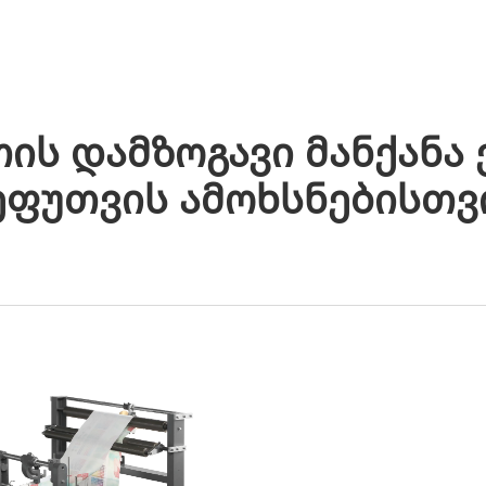
ᲣᲥᲢᲔᲑᲘ
ᲐᲞᲚᲘᲙᲐᲪᲘᲔᲑᲘ
ᲙᲝᲛᲞᲐᲜᲘᲐ
ᲡᲘᲐᲮᲚᲔᲔᲑᲘ
ᲙᲝᲜᲢᲐ
ის Დამზოგავი Მანქანა
ეფუთვის Ამოხსნებისთვ