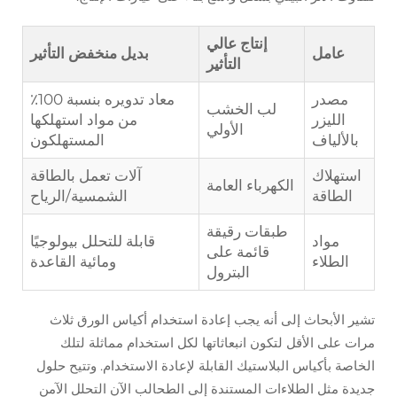
إنتاج عالي
عامل
بديل منخفض التأثير
التأثير
مصدر
معاد تدويره بنسبة 100٪
لب الخشب
الليزر
من مواد استهلكها
الأولي
بالألياف
المستهلكون
استهلاك
آلات تعمل بالطاقة
الكهرباء العامة
الطاقة
الشمسية/الرياح
طبقات رقيقة
مواد
قابلة للتحلل بيولوجيًا
قائمة على
الطلاء
ومائية القاعدة
البترول
تشير الأبحاث إلى أنه يجب إعادة استخدام أكياس الورق ثلاث
مرات على الأقل لتكون انبعاثاتها لكل استخدام مماثلة لتلك
الخاصة بأكياس البلاستيك القابلة لإعادة الاستخدام. وتتيح حلول
جديدة مثل الطلاءات المستندة إلى الطحالب الآن التحلل الآمن