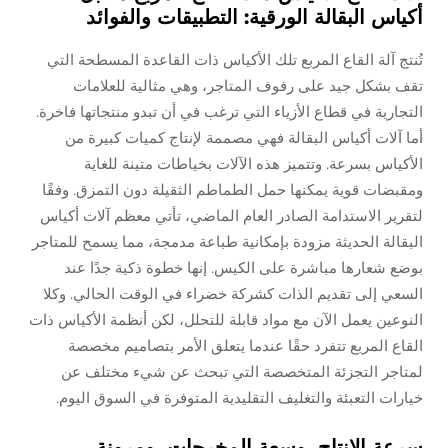
أكياس البقالة الورقية: التطبيقات والفوائد
تُنتج آلة القاع المربع تلك الأكياس ذات القاعدة المسطحة التي
تقف بشكل جيد على رفوف المتاجر، وهي مثالية للعلامات
التجارية في قطاع الأزياء التي ترغب في أن تبدو منتجاتها فاخرة.
أما آلات أكياس البقالة فهي مصممة لإنتاج كميات كبيرة من
الأكياس بسرعة. وتتميز هذه الآلات بخياطات متينة للغاية
ومقبضات قوية يمكنها حمل الطماطم الثقيلة دون التمزق. وفقًا
لتقرير الاستدامة الصادر العام الماضي، تأتي معظم آلات أكياس
البقالة الحديثة مزودة بإمكانية طباعة مدمجة، مما يسمح للمتاجر
بوضع شعارها مباشرة على الكيس. إنها خطوة ذكية جدًا عند
السعي إلى تقديم الذات كشركة خضراء في الوقت الحالي. وكلا
النوعين يعمل الآن مع مواد قابلة للتحلل، لكن أنظمة الأكياس ذات
القاع المربع تتفرد حقًا عندما يتعلق الأمر بتصاميم مخصصة
لمتاجر التجزئة المتخصصة التي تبحث عن شيء مختلف عن
خيارات التعبئة والتغليف التقليدية المتوفرة في السوق اليوم.
سرعة الإنتاج، وسعة المخرجات، ومرونة