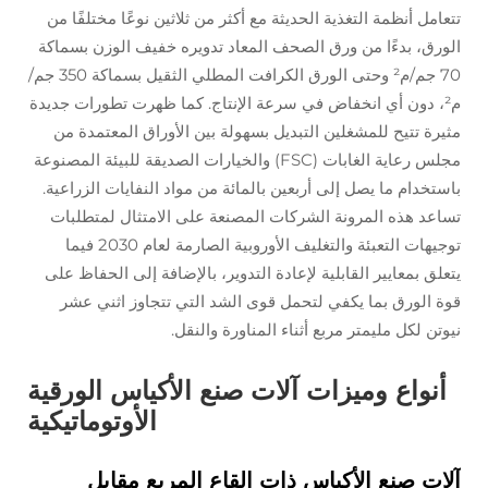
تتعامل أنظمة التغذية الحديثة مع أكثر من ثلاثين نوعًا مختلفًا من
الورق، بدءًا من ورق الصحف المعاد تدويره خفيف الوزن بسماكة
70 جم/م² وحتى الورق الكرافت المطلي الثقيل بسماكة 350 جم/
م²، دون أي انخفاض في سرعة الإنتاج. كما ظهرت تطورات جديدة
مثيرة تتيح للمشغلين التبديل بسهولة بين الأوراق المعتمدة من
مجلس رعاية الغابات (FSC) والخيارات الصديقة للبيئة المصنوعة
باستخدام ما يصل إلى أربعين بالمائة من مواد النفايات الزراعية.
تساعد هذه المرونة الشركات المصنعة على الامتثال لمتطلبات
توجيهات التعبئة والتغليف الأوروبية الصارمة لعام 2030 فيما
يتعلق بمعايير القابلية لإعادة التدوير، بالإضافة إلى الحفاظ على
قوة الورق بما يكفي لتحمل قوى الشد التي تتجاوز اثني عشر
نيوتن لكل مليمتر مربع أثناء المناورة والنقل.
أنواع وميزات آلات صنع الأكياس الورقية
الأوتوماتيكية
آلات صنع الأكياس ذات القاع المربع مقابل