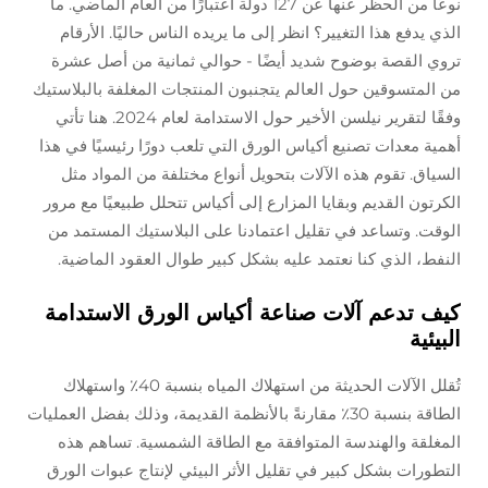
نوعًا من الحظر عنها عن 127 دولة اعتبارًا من العام الماضي. ما
الذي يدفع هذا التغيير؟ انظر إلى ما يريده الناس حاليًا. الأرقام
تروي القصة بوضوح شديد أيضًا - حوالي ثمانية من أصل عشرة
من المتسوقين حول العالم يتجنبون المنتجات المغلفة بالبلاستيك
وفقًا لتقرير نيلسن الأخير حول الاستدامة لعام 2024. هنا تأتي
أهمية معدات تصنيع أكياس الورق التي تلعب دورًا رئيسيًا في هذا
السياق. تقوم هذه الآلات بتحويل أنواع مختلفة من المواد مثل
الكرتون القديم وبقايا المزارع إلى أكياس تتحلل طبيعيًا مع مرور
الوقت. وتساعد في تقليل اعتمادنا على البلاستيك المستمد من
النفط، الذي كنا نعتمد عليه بشكل كبير طوال العقود الماضية.
كيف تدعم آلات صناعة أكياس الورق الاستدامة
البيئية
تُقلل الآلات الحديثة من استهلاك المياه بنسبة 40٪ واستهلاك
الطاقة بنسبة 30٪ مقارنةً بالأنظمة القديمة، وذلك بفضل العمليات
المغلقة والهندسة المتوافقة مع الطاقة الشمسية. تساهم هذه
التطورات بشكل كبير في تقليل الأثر البيئي لإنتاج عبوات الورق