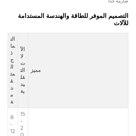
صارمة جدًا.
التصميم الموفر للطاقة والهندسة المستدامة
للآلات
الن
ما
الآ
ذ
لا
ج
ت
ال
مميز
الت
مت
قل
ق
يد
د
ية
م
ة
15
8
-
-
2
12
0