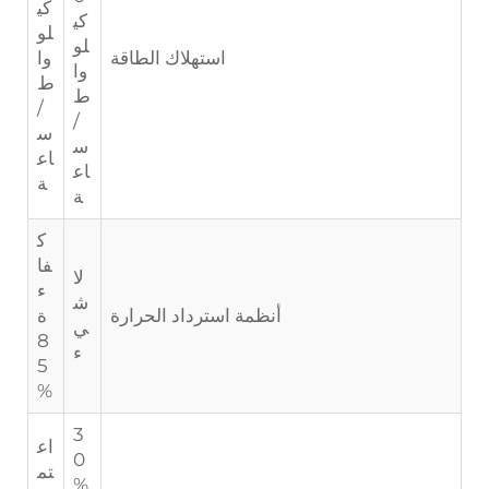
كي
كي
لو
لو
استهلاك الطاقة
وا
وا
ط
ط
/
/
س
س
اع
اع
ة
ة
ك
فا
لا
ء
ش
أنظمة استرداد الحرارة
ة
ي
8
ء
5
%
3
اع
0
تم
%