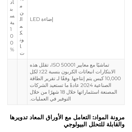
اد
م
بن
ن
س
إضاءة LED
ال
بة
م
1
ك
0
ون
0
ا
%
ت
تماشيًا مع معايير ISO 50001، تقلل هذه
الابتكارات انبعاثات الكربون بنسبة 22٪ لكل
10,000 كيس يتم إنتاجها. وفقًا لـ
تقرير الطاقة
الصناعية 2024
عادةً ما تستعيد الشركات
المصنعة استثماراتها خلال 18 شهرًا من خلال
التوفير في العمليات.
مرونة المواد: التعامل مع الأوراق المعاد تدويرها
والقابلة للتحلل البيولوجي