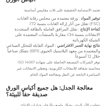
تعتمد الاستدامة الحقيقية على ثلاث مقاييس أساسية:
توفير المواد
: ورقة معتمدة من مجلس رقابة الغابات
(FSC) تقلل من آثار إزالة الغابات بنسبة 72٪
كفاءة الإنتاج
: تقلل المرافق العاملة بالطاقة المتجددة
الانبعاثات بنسبة 34٪ مقارنةً بالمنشآت المعتمدة على
الشبكة الكهربائية
نتائج نهاية العمر الافتراضي
: المواد القابلة للتحلل الصناعي
والمعتمدة من معهد البلاستيك الحيوي (BPI) تتفكك صناعياً
خلال 12 أسبوعاً
توفر الشركات المصنعة الحاصلة على شهادة ISO 14067
محاسبة شفافة للانبعاثات الكربونية، وتغطي الانبعاثات غير
المباشرة الناتجة عن النقل ومعالجة المواد الخام.
معالجة الجدل: هل جميع أكياس الورق
صديقة حقاً للبيئة؟
تتفاوت الأثر البيئي بشكل واسع بناءً على خيارات الإنتاج: