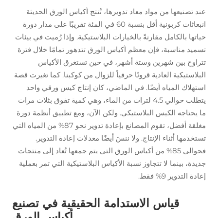
عند تصنيعها من مواد معاد تدويرها، تُنتج أكياس الورق الحديثة
انبعاثات كربونية أقل بنسبة 60 في المئة تقريبًا على مدار دورة
حياتها بالكامل مقارنةً بالخيارات البلاستيكية. وإذا رُميت في بيئات
تسميد مناسبة، فإن معظم أكياس الورق تتدهور تمامًا خلال فترة
تتراوح بين شهرين وستة أشهر، في حين تستغرق الأكياس
البلاستيكية العادية قرونًا حرفياً للزوال من كوكبنا. كما تغيرت قصة
استهلاك المياه أيضًا. في الماضي، كان إنتاج كيس ورقي واحد
يتطلب حوالي 4.5 لترات من الماء، وهي كمية تفوق بثلاث مرات
ما يحتاجه الكيس البلاستيكي. ولكن الآن، ومع تطبيق أنظمة دورة
مغلقة أفضل، تقوم المصانع بإعادة تدوير نحو 87% من المياه التي
تستخدمها أثناء الإنتاج. ولا ننسَ أيضًا معدلات إعادة التدوير.
فحوالي 85% من أكياس الورق التي يتم جمعها تُعاد إلى منتجات
جديدة، بينما لا تتجاوز نسبة الأكياس البلاستيكية التي تمر بعملية
إعادة التدوير 9% فقط.
قياس الاستدامة الحقيقية في تصنيع
أكياس الورق