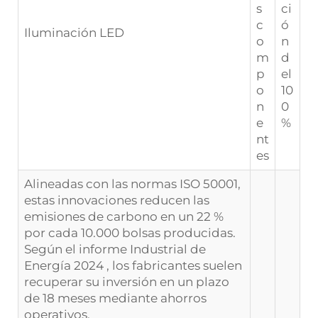
s
ci
c
ó
Iluminación LED
o
n
m
d
p
el
o
10
n
0
e
%
nt
es
Alineadas con las normas ISO 50001,
estas innovaciones reducen las
emisiones de carbono en un 22 %
por cada 10.000 bolsas producidas.
Según el
informe Industrial de
Energía 2024
, los fabricantes suelen
recuperar su inversión en un plazo
de 18 meses mediante ahorros
operativos.