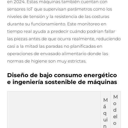
en 2024. Estas máquinas también cuentan con
sensores IoT que supervisan parámetros como los
niveles de tensión y la resistencia de las costuras
durante su funcionamiento. Este monitoreo en
tiempo real ayuda a predecir cuándo podrían fallar
las piezas antes de que ocurra realmente, reduciendo
casi a la mitad las paradas no planificadas en
operaciones de envasado alimentario donde las
normas de higiene son muy estrictas.
Diseño de bajo consumo energético
e ingeniería sostenible de máquinas
M
M
o
á
d
q
el
ui
o
n