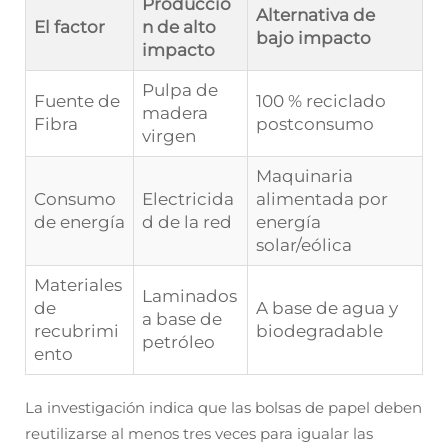
Producció
Alternativa de
El factor
n de alto
bajo impacto
impacto
Pulpa de
Fuente de
100 % reciclado
madera
Fibra
postconsumo
virgen
Maquinaria
Consumo
Electricida
alimentada por
de energía
d de la red
energía
solar/eólica
Materiales
Laminados
de
A base de agua y
a base de
recubrimi
biodegradable
petróleo
ento
La investigación indica que las bolsas de papel deben
reutilizarse al menos tres veces para igualar las