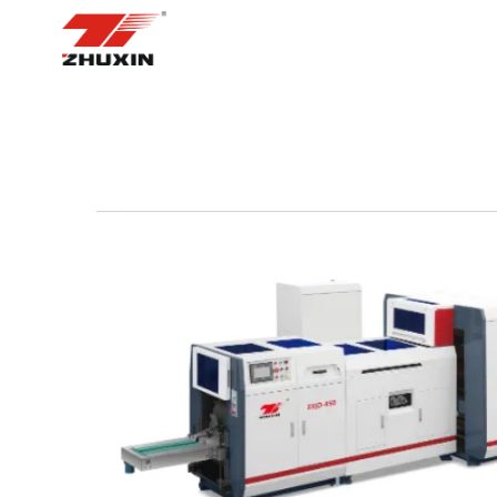
ᲛᲗᲐᲕᲐᲠᲘ ᲒᲕᲔᲠᲓᲘ
ᲞᲠᲝᲓ