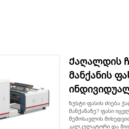
ᲣᲥᲢᲔᲑᲘ
ᲐᲞᲚᲘᲙᲐᲪᲘᲔᲑᲘ
ᲙᲝᲛᲞᲐᲜᲘᲐ
ᲡᲘᲐᲮᲚᲔᲔᲑᲘ
ᲙᲝᲜᲢᲐ
Ქაღალდის ჩ
მანქანის ფა
ინდივიდუა
Ზუსტი ფასის ძიება ქ
მანქანაზე? ფასი იცვ
შემოსავლის მიხედვით
კალკულატორი და მიი