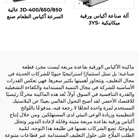
JD-400/650/850 عالية
آلة صناعة أكياس ورقية
السرعة أكياس الطعام صنع
ميكانيكية JYS-
آلة
400/650/850 مع الطباعة
عبر الإنترنت
ماكينة الأكياس الورقية بقاعدة مربعة ليست مجرد قطعة
صناعية؛ بل تمثل استثمارًا استراتيجيًا حيويًا للشركات الحديثة في
مجال التغليف، وتتجاوز أهميتها بكثير سعرها. فهي تعكس القدرات
الأساسية للشركة في مجال التنمية المستدامة والكفاءة التشغيلية
والقدرة التنافسية في السوق. أولاً، تُعد هذه الماكينة محركًا رئيسيًا
للاقتصاد الأخضر. لقد أصبح التحول العالمي بعيدًا عن البلاستيك
المستخدم لمرة واحدة اتجاهًا لا رجعة فيه، مدفوعًا باللوائح
التنظيمية وزيادة الوعي البيئي لدى المستهلكين. ومن خلال إنتاج
أكياس ورقية بقاعدة مربعة متينة وقابلة لإعادة التدوير وتحلل
بيولوجيًا، تضع الشركات نفسها في طليعة هذا التوجه، لتلبية
الطلب الملّاح على حلول التغليف المستدامة عبر قطاعات متنوعة