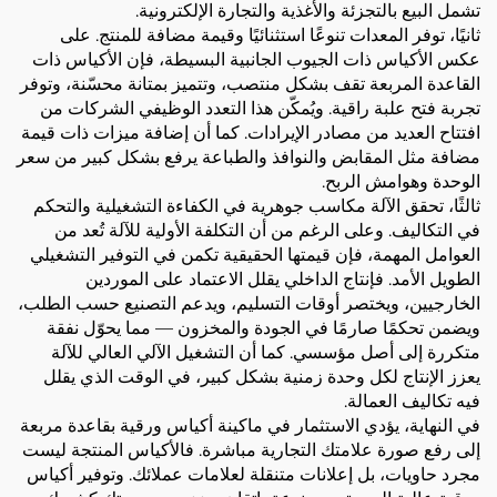
تشمل البيع بالتجزئة والأغذية والتجارة الإلكترونية.
ثانيًا، توفر المعدات تنوعًا استثنائيًا وقيمة مضافة للمنتج. على
عكس الأكياس ذات الجيوب الجانبية البسيطة، فإن الأكياس ذات
القاعدة المربعة تقف بشكل منتصب، وتتميز بمتانة محسّنة، وتوفر
تجربة فتح علبة راقية. ويُمكّن هذا التعدد الوظيفي الشركات من
افتتاح العديد من مصادر الإيرادات. كما أن إضافة ميزات ذات قيمة
مضافة مثل المقابض والنوافذ والطباعة يرفع بشكل كبير من سعر
الوحدة وهوامش الربح.
ثالثًا، تحقق الآلة مكاسب جوهرية في الكفاءة التشغيلية والتحكم
في التكاليف. وعلى الرغم من أن التكلفة الأولية للآلة تُعد من
العوامل المهمة، فإن قيمتها الحقيقية تكمن في التوفير التشغيلي
الطويل الأمد. فإنتاج الداخلي يقلل الاعتماد على الموردين
الخارجيين، ويختصر أوقات التسليم، ويدعم التصنيع حسب الطلب،
ويضمن تحكمًا صارمًا في الجودة والمخزون — مما يحوّل نفقة
متكررة إلى أصل مؤسسي. كما أن التشغيل الآلي العالي للآلة
يعزز الإنتاج لكل وحدة زمنية بشكل كبير، في الوقت الذي يقلل
فيه تكاليف العمالة.
في النهاية، يؤدي الاستثمار في ماكينة أكياس ورقية بقاعدة مربعة
إلى رفع صورة علامتك التجارية مباشرة. فالأكياس المنتجة ليست
مجرد حاويات، بل إعلانات متنقلة لعلامات عملائك. وتوفير أكياس