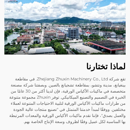
لماذا تختارنا
تقع شركة Zhejiang Zhuxin Machinery Co., Ltd. في مقاطعة
بينغيانغ، مدينة ونتشو، بمقاطعة تشجيانغ بالصين. وبصفتنا شركة مصنعة
متخصصة في ماكينات الأكياس الورقية، فإن لدينا أكثر من 30 عامًا من
الخبرة في التصميم والتصنيع الميكانيكي. توفر Zhuxin مجموعة متنوعة
من طرازات ماكينات الأكياس الورقية لتلبية الاحتياجات المتنوعة لعملاء
مختلفين. ووفقًا لمبدأ خدمتنا المتمثل في "تصنيع منتجات عالية الجودة
والعمل بصدق"، فإننا نقدم ماكينات الأكياس الورقية والمعدات المرتبطة
بها المناسبة لكل عميل وفقًا لظروف وسعة الإنتاج الخاصة بهم.