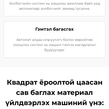
Холбогчийн систем нь машины ажиллаж байх үед
автоматаар холбогчийг зөөхөд тусална.
Гэмтэл багасгах
Автомат алдаа илрүүлэгч болон өөрийгөө
оношлох систем нь машин гэмтэх магадлалыг
бууруулдаг
Квадрат ёроолтой цаасан
сав баглах материал
үйлдвэрлэх машиний үнэ: