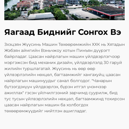
Яагаад Биднийг Сонгох Вэ
Зхэцзян Жүүсинь Машин Төхөөрөмжийн ХХК нь Хятадын
Жэбзян аймгийн Вэньчжоу хотын Пинъян дүүрэгт
байрладаг. Цаасан найрлагын машин үйлдвэрлэгчээр
мэргэжсэн бид механик дизайн, үйлдвэрлэлд 30 гаруй
жилийн туршлагатай. Жүүсинь нь өөр өөр
үйлвэрлэлийн нөхцөл, багтаамжийг хангахуйц цаасан
найрлагын машинуудыг санал болгодог. "Чанарын
бүтээгдэхүүн үйлдвэрлэх, бүрэн итгэл үнэнчээр
ажиллах" гэсэн үйлчилгээний зарчимд суурилж, бид
тус тусын үйлвэрлэлийн нөхцөл, багтаамжинд тохирсон
цаасан найрлагын машин ба холбогдох
төхөөрөмжүүдийг нийтлэн ашигладаг.