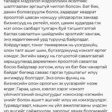
талаарх мэдээлэл мэдээллийн өсөлтөөс
шалтгаалан эргэшгүй чиглэл болсон. Бат бөх,
дахин боловсруулж болох, задардаг квадрат
ёроолтой цаасан номшуу үйлдвэрлэх замаар
бизнесүүд нь ретейл, хоол, цахим худалдаа гэх
мэт олон салбарт тулгарч буй тэгшитгэлтэй
баглах савлалтын шийдлийн эрэлтийг хангаж,
энэ хөдөлгөөний урд түрүүнд байрладаг.
Хоёрдугаарт, тоног төхөөрөмж нь үзэгдэхүйц
олон талт ашиг шим, бүтээгдэхүүнд нэмэлт өртөг
нэмдэг. Энгийн хажуу нь гогцоотой савалгаатай
харьцуулахад дөрвөлжин ёроолтой савалгаа
босоо байдлаар зогсож, илүү их бат бөх чанартай
байдаг бөгөөд саваас гаргах туршлагыг илүү
ангижруу болгодог. Энэ олон функц нь
бизнесийн олон орлогын эх үүсвэрийг нээж
өгдөг. Гараа, цонх, хэвлэл зэрэг нэмэлт
үйлчилгээний онцлогуудыг нэмснээр нэгжийн
үнийг болон ашигт ашгийг илүү их нэмэгдүүлдэг.
Гуравдугаарт, машин нь үйл ажиллагааны үндсэн
үр ашгийг сайжруулах, зардлыг хянах боломжийг