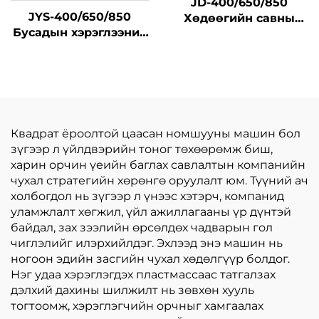
JD-400/650/850
JYS-400/650/850
Хөдөөгийн савны
Бусадын хэрэглээний
өндөр хурдны
цахилгаан
үйлдвэрлэлийн
дулааралтай хавтан
машин
барих үйлдвэрлэлийн
машин төрөл бүрийн
онлайн дулаарал
Квадрат ёроолтой цаасан номшууны машин бол
зүгээр л үйлдвэрийн тоног төхөөрөмж биш,
харин орчин үеийн баглах савлалтын компанийн
чухал стратегийн хөрөнгө оруулалт юм. Түүний ач
холбогдол нь зүгээр л үнээс хэтэрч, компанид
уламжлалт хөгжил, үйл ажиллагааны үр дүнтэй
байдал, зах зээлийн өрсөлдөх чадварын гол
чиглэлийг илэрхийлдэг. Эхлээд энэ машин нь
ногоон эдийн засгийн чухал хөдөлгүүр болдог.
Нэг удаа хэрэглэгдэх пластмассаас татгалзах
дэлхий дахины шилжилт нь зөвхөн хууль
тогтоомж, хэрэглэгчийн орчныг хамгаалах