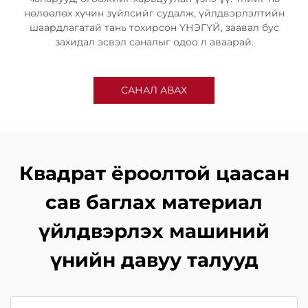
нөлөөлөх хүчин зүйлсийг судалж, үйлдвэрлэлтийн
шаардлагатай тань тохирсон ҮНЭГҮЙ, заавал бус
захидал эсвэл саналыг одоо л аваарай.
САНАЛ АВАХ
Квадрат ёроолтой цаасан
сав баглах материал
үйлдвэрлэх машиний
үнийн давуу талууд