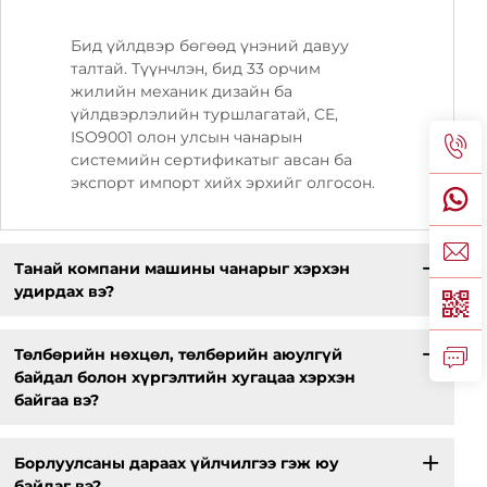
Бид үйлдвэр бөгөөд үнэний давуу
талтай. Түүнчлэн, бид 33 орчим
жилийн механик дизайн ба
үйлдвэрлэлийн туршлагатай, CE,
ISO9001 олон улсын чанарын
системийн сертификатыг авсан ба
экспорт импорт хийх эрхийг олгосон.
Танай компани машины чанарыг хэрхэн
удирдах вэ?
Төлбөрийн нөхцөл, төлбөрийн аюулгүй
байдал болон хүргэлтийн хугацаа хэрхэн
байгаа вэ?
Борлуулсаны дараах үйлчилгээ гэж юу
байдаг вэ?