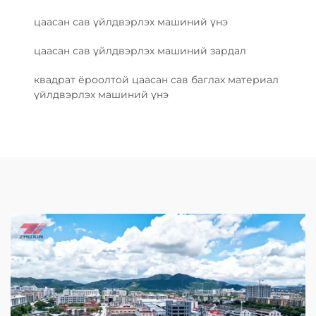
цаасан сав үйлдвэрлэх машиний үнэ
цаасан сав үйлдвэрлэх машиний зардал
квадрат ёроолтой цаасан сав баглах материал
үйлдвэрлэх машиний үнэ