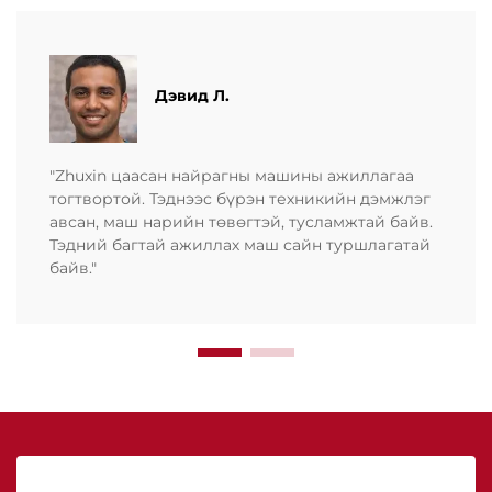
Дэвид Л.
"Zhuxin цаасан найрагны машины ажиллагаа
тогтвортой. Тэднээс бүрэн техникийн дэмжлэг
авсан, маш нарийн төвөгтэй, тусламжтай байв.
Тэдний багтай ажиллах маш сайн туршлагатай
байв."