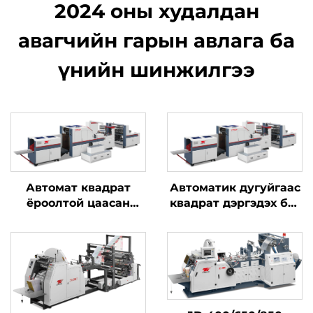
2024 оны худалдан
авагчийн гарын авлага ба
үнийн шинжилгээ
Автомат квадрат
Автоматик дугуйгаас
ёроолтой цаасан
квадрат дэргэдэх баг
хайрцаг хийх машин
шинжилгээний
машин