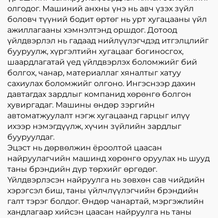
олгодог. Машиний анхны үнэ нь авч үзэх зүйл
боловч түүний бодит өртөг нь урт хугацааны үйл
ажиллагааны хэмнэлтэнд оршдог. Дотоод
үйлдвэрлэл нь гадаад нийлүүлэгчдэд итгэлцлийг
бууруулж, хүргэлтийн хугацааг богиносгох,
шаардлагатай үед үйлдвэрлэх боломжийг бий
болгох, чанар, материаллаг хяналтыг хатуу
сахиулах боломжийг олгоно. Ингэснээр дахин
давтагдах зардлыг компанид хөрөнгө болгон
хувиргадаг. Машины өндөр зэргийн
автоматжуулалт нэгж хугацаанд гарцыг илүү
ихээр нэмэгдүүлж, хүчин зүйлийн зардлыг
бууруулдаг.
Эцэст нь дөрвөлжин ёроолтой цаасан
найруулагчийн машинд хөрөнгө оруулах нь шууд
таны брэндийн дүр төрхийг өргөдөг.
Үйлдвэрлэсэн найруулга нь зөвхөн сав чийдийн
хэрэгсэл биш, таны үйлчлүүлэгчийн брэндийн
галт тэрэг болдог. Өндөр чанартай, мэргэжлийн
хандлагаар хийсэн цаасан найруулга нь таны