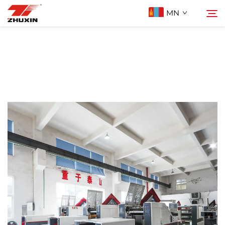
MN
Бүтээгдэхүүн
Хайх
Ашиглах Зорилго
Компани
Мэдээ
Холбоо Барих
Түгээмэл асуулт