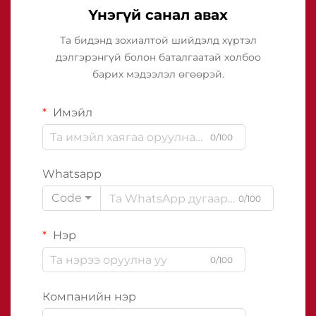
Үнэгүй санал авах
Та бидэнд зохиалтой шийдэлд хүртэл
дэлгэрэнгүй болон баталгаатай холбоо
барих мэдээлэл өгөөрэй.
Имэйл
0/100
Whatsapp
Code
0/100
Нэр
0/100
Компанийн нэр