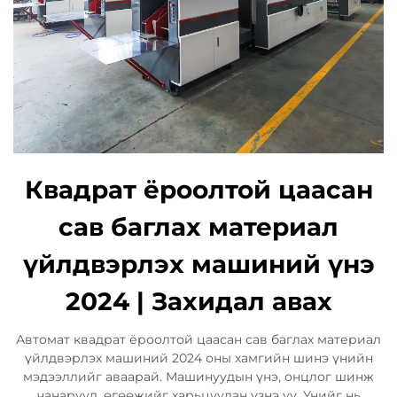
Квадрат ёроолтой цаасан
сав баглах материал
үйлдвэрлэх машиний үнэ
2024 | Захидал авах
Автомат квадрат ёроолтой цаасан сав баглах материал
үйлдвэрлэх машиний 2024 оны хамгийн шинэ үнийн
мэдээллийг аваарай. Машинуудын үнэ, онцлог шинж
чанарууд, өгөөжийг харьцуулан үзнэ үү. Үнийг нь