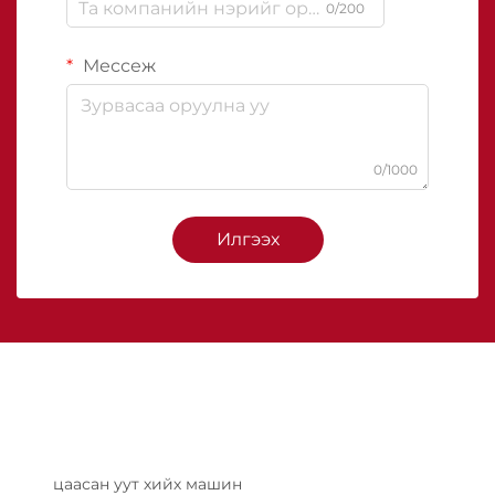
0/200
Мессеж
0/1000
Илгээх
цаасан уут хийх машин