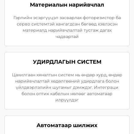
Материалын нарийвчлал
Гэрлийн эсэргүүцэл засварлах фоторезистор ба
серво системтэй хангагдсан бөгөөд хэвлэсэн
материалд нарийвчлалтай тусгаж дагах
чадвартай
УДИРДЛАГЫН СИСТЕМ
Цахилгаан хяналтын систем нь өндөр хурд, өндөр
нарийвчлалтай хөдөлгөөний удирдлага болон
үйлдвэрлэлийн шугамыг дэмждэг. Интеграци
болон оптик кабелын нөлөөг автоматаар
илрүүлдэг
Автоматаар шилжих