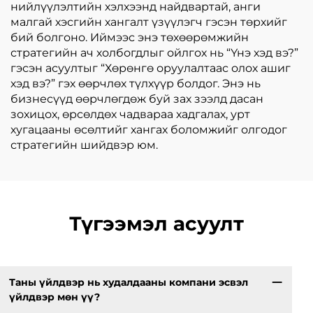
нийлүүлэлтийн хэлхээнд найдвартай, анги
малгай хэсгийн хангалт үзүүлэгч гэсэн төрхийг
бий болгоно. Иймээс энэ төхөөрөмжийн
стратегийн ач холбогдлыг ойлгох нь “Үнэ хэд вэ?”
гэсэн асуултыг “Хөрөнгө оруулалтаас олох ашиг
хэд вэ?” гэх өөрчлөх түлхүүр болдог. Энэ нь
бизнесүүд өөрчлөгдөж буй зах зээлд дасан
зохицох, өрсөлдөх чадвараа хадгалах, урт
хугацааны өсөлтийг хангах боломжийг олгодог
стратегийн шийдвэр юм.
Түгээмэл асуулт
Таны үйлдвэр нь худалдааны компани эсвэл
үйлдвэр мөн үү?