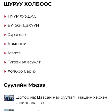
ШУРУУ ХОЛБООС
НҮҮР ХУУДАС
БҮТЭЭГДЭХҮҮН
Хэрэглээ
Компани
Мэдээ
Түгээмэл асуулт
Холбоо барих
Сүүлийн Мэдээ
Дотор нь: Цаасан найруулагч машин хэрхэн
ажилладаг вэ