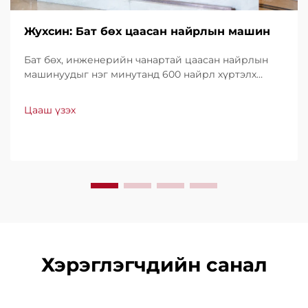
Жухсин: Бат бөх цаасан найрлын машин
Бат бөх, инженерийн чанартай цаасан найрлын
машинуудыг нэг минутанд 600 найрл хүртэлх
хурдтайгаар үйлдвэрлэдэг. Хүчин чадал, ашиглах
хялбар байдал, доод түвшний зогсолттойгоороо
Цааш үзэх
дэлхийн хэмжээнд итгэл үнэнчээр ашиглагддаг.
Мэргэжлийн дэмжлэг, хурдан үйлчилгээ аваарай.
Өнөөдөр л санал хүсэлт ирүүлээрэй.
Хэрэглэгчдийн санал