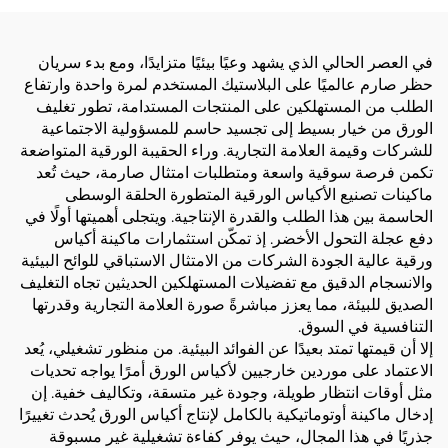
في العصر الحالي الذي يشهد وعيًا بيئيًا متزايدًا، ومع بدء سريان
حظر صارم عالميًا على البلاستيك المستخدم لمرة واحدة وارتفاع
الطلب من المستهلكين على المنتجات المستدامة، تطور تغليف
الورق من خيار بسيط إلى تجسيد حاسم للمسؤولية الاجتماعية
للشركات وقيمة العلامة التجارية. وراء الحقيبة الورقية المتواضعة
تكمن فرصة سوقية واسعة ومتطلبات امتثال صارمة، حيث تُعد
ماكينات تصنيع الأكياس الورقية المتطورة الحلقة الوسطى
الحاسمة بين هذا الطلب والقدرة الإنتاجية. ويتجلى أهميتها أولًا في
دفع عجلة التحول الأخضر. إذ تمكّن استثمارات ماكينة أكياس
ورقية عالية الجودة الشركات من الامتثال الاستباقي للوائح البيئية
والانسجام الدقيق مع تفضيلات المستهلكين الحديثين تجاه التغليف
الصديق للبيئة، مما يعزز مباشرةً صورة العلامة التجارية وقدرتها
التنافسية في السوق.
إلا أن قيمتها تمتد بعيدًا عن الفوائد البيئية. من منظور تشغيلي، يُعد
الاعتماد على موردين خارجيين لأكياس الورق أمرًا يواجه تحديات
مثل أوقات انتظار طويلة، وجودة غير متسقة، وتكاليف خفية. إن
إدخال ماكينة أوتوماتيكية بالكامل لإنتاج أكياس الورق يُحدث تغييرًا
جذريًا في هذا المجال، حيث يوفر كفاءة تشغيلية غير مسبوقة