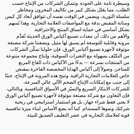
وسيطرة تامة على الجودة. وتتمكن الشركات من الإنتاج حسب
الطلب، مما يقلل بشكل كبير من تكاليف المخزون ومخاطر
سلسلة التوريد، ويضمن في الوقت نفسه أن تتوافق أبعاد كل كيس
ومتانة المقبض بدقة مع المواصفات العلامة التجارية. وهذا يُسهم
بشكل أساسي في حماية اتساق المنتج والاحترافية.
والأهم من ذلك، أن معدات تصنيع أكياس الورق الحديثة تُقدِّم
مرونة وقابلية للتوسعة لم يسبق لها مثيل. وبصفتنا شركة مصنعة
موثوقة لأجهزة تصنيع أكياس الورق، فإن حلولنا تمكّن الشركات
من التكيّف بسهولة مع التغيرات السوقية، وإنتاج مجموعة متنوعة
من المنتجات بسرعة — بدءًا من الأكياس ذات القاع المربع
للمتاجر، وصولاً إلى أكياس الهدايا المخصصة الفاخرة بمقبض
خاص للعلامات التجارية الراقية. وتتيح هذه المرونة في الإنتاج، جنبًا
إلى جنب مع إمكانات الإنتاج الضخم الآلي عالي السرعة،
للشركات الابتكار السريع والتميّز في الأسواق التنافسية. وبالتالي،
فإن التعاون مع شركة مصنعة موثوقة لأجهزة تصنيع أكياس الورق
لا يعني فقط شراء جهاز، بل هو استثمار استراتيجي في ربحية
شركتك ونموها المستدام. كما أنه يضع الأساس لبناء ميزة تنافسية
قوية لعلامتك التجارية في عصر التغليف الصديق للبيئة.