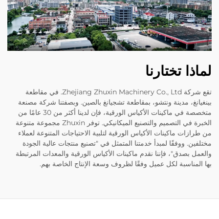
لماذا تختارنا
تقع شركة Zhejiang Zhuxin Machinery Co., Ltd. في مقاطعة
بينغيانغ، مدينة ونتشو، بمقاطعة تشجيانغ بالصين. وبصفتنا شركة مصنعة
متخصصة في ماكينات الأكياس الورقية، فإن لدينا أكثر من 30 عامًا من
الخبرة في التصميم والتصنيع الميكانيكي. توفر Zhuxin مجموعة متنوعة
من طرازات ماكينات الأكياس الورقية لتلبية الاحتياجات المتنوعة لعملاء
مختلفين. ووفقًا لمبدأ خدمتنا المتمثل في "تصنيع منتجات عالية الجودة
والعمل بصدق"، فإننا نقدم ماكينات الأكياس الورقية والمعدات المرتبطة
بها المناسبة لكل عميل وفقًا لظروف وسعة الإنتاج الخاصة بهم.