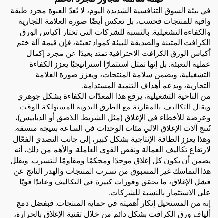
في بيئة السوق التنافسية الشديدة اليوم، لا تُعدّ العبوة مجرد طبقة
واقية للمنتجات فحسب، بل تعكس أيضًا صورة العلامة التجارية
والكفاءة التشغيلية. بالنسبة للشركات التي تختار أكياس الورق
الكرافت المتينة والصديقة للبيئة كمواد تعبئة، فإن قيمة آلة ختم
أكياس الورق الكرافت الاحترافية تمتد بعيدًا عن مجرد إكمال
عملية التعبئة. بل إنها تمثل استثمارًا استراتيجيًا يعزز الكفاءة
التشغيلية، ويضمن سلامة المنتجات، ويعزز صورة العلامة
التجارية، ويدعم أهداف التنمية المستدامة.
من الناحية التشغيلية، يرفع هذا المعدّات الكفاءة بشكل جوهري
ويقلل التكاليف. بالمقارنة مع الطرق اليدوية المستهلكة للوقت
وعرضة للأخطاء في الإغلاق (مثل الشريط اللاصق أو الدبابيس)،
تُنتج آلات الإغلاق الآلي مئات الوحدات في الساعة بنتيجة متسقة.
وهذا يعزز الطاقة الإنتاجية بشكل كبير، إلى جانب التصدي الفعّال
لارتفاع تكاليف العمالة ونقص القوى العاملة. والأهم من ذلك، أنه
يضمن أن يكون كل إغلاق موحدًا ومحكمًا ومقاومًا للتسرب. ويقلل
هذا التماسك غير المسبوق من تسرب المنتجات والهدر الناتج عن
فشل الإغلاق، ما يحقق وفورات كبيرة في التكاليف وعائدًا قويًا
على الاستثمار بالنسبة للشركات.
إنه من المستحيل إنكار أهميته في حماية المنتجات. فبفضل دمج
ألياف ورق الكرافت بشكل دائم من خلال تقنية الإغلاق بالحرارة،