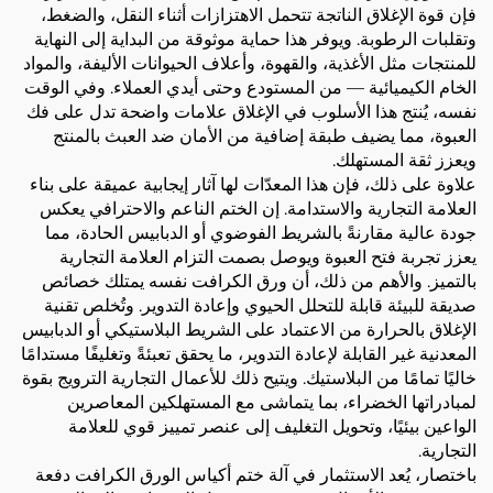
فإن قوة الإغلاق الناتجة تتحمل الاهتزازات أثناء النقل، والضغط،
وتقلبات الرطوبة. ويوفر هذا حماية موثوقة من البداية إلى النهاية
للمنتجات مثل الأغذية، والقهوة، وأعلاف الحيوانات الأليفة، والمواد
الخام الكيميائية — من المستودع وحتى أيدي العملاء. وفي الوقت
نفسه، يُنتج هذا الأسلوب في الإغلاق علامات واضحة تدل على فك
العبوة، مما يضيف طبقة إضافية من الأمان ضد العبث بالمنتج
ويعزز ثقة المستهلك.
علاوة على ذلك، فإن هذا المعدّات لها آثار إيجابية عميقة على بناء
العلامة التجارية والاستدامة. إن الختم الناعم والاحترافي يعكس
جودة عالية مقارنةً بالشريط الفوضوي أو الدبابيس الحادة، مما
يعزز تجربة فتح العبوة ويوصل بصمت التزام العلامة التجارية
بالتميز. والأهم من ذلك، أن ورق الكرافت نفسه يمتلك خصائص
صديقة للبيئة قابلة للتحلل الحيوي وإعادة التدوير. وتُخلص تقنية
الإغلاق بالحرارة من الاعتماد على الشريط البلاستيكي أو الدبابيس
المعدنية غير القابلة لإعادة التدوير، ما يحقق تعبئةً وتغليفًا مستدامًا
خاليًا تمامًا من البلاستيك. ويتيح ذلك للأعمال التجارية الترويج بقوة
لمبادراتها الخضراء، بما يتماشى مع المستهلكين المعاصرين
الواعين بيئيًا، وتحويل التغليف إلى عنصر تمييز قوي للعلامة
التجارية.
باختصار، يُعد الاستثمار في آلة ختم أكياس الورق الكرافت دفعة