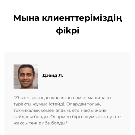
Мына клиенттеріміздің
фikрi
Дэвид Л.
"Zhuxin қағаздан жасалған сөмке машинасы
тұрақты жұмыс істейді. Олардан толық
техникалық көмек алдым, өте нақты және
пайдалы болды. Олармен бірге жұмыс істеу өте
жақсы тәжірибе болды."