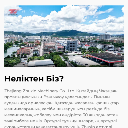
Неліктен Біз?
Zhejiang Zhuxin Machinery Co., Ltd. Қытайдың Чжэцзян
провинциясының Вэньчжоу қаласындағы Пинъян
ауданында орналасқан. Қағаздан жасалған қапшықтар
машиналарының кәсіби шығарушысы ретінде біз
механикалық жобалау мен өндірісте 30 жылдан астам
тәжірибеге иеміз. Әртүрлі тұтынушылардың әртүрлі
сұраныстарын қанағаттандыру үшін Zhuxin әртүрлі