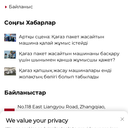
Байланыс
Соңғы Хабарлар
Артқы сцена: Қағаз пакет жасайтын
машина қалай жұмыс істейді
Қағаз пакет жасайтын машинаны басқару
үшін шынымен қанша жұмысшы қажет?
Қағаз қапшық жасау машиналары енді
жолақтың бөлігі болып табылады
Байланыстар
No.118 East Liangyou Road, Zhangqiao,
А
Wanquan Town, Pingyang, Wenzhou City,
Zhejiang P.R. China 325409
We value your privacy