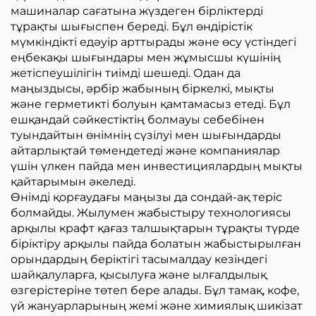
машиналар сағатына жүздеген бірліктерді
тұрақты шығыспен береді. Бұл өндірістік
мүмкіндікті едәуір арттырады және өсу үстіндегі
еңбекақы шығындары мен жұмысшы күшінің
жетіспеушілігін тиімді шешеді. Одан да
маңыздысы, әрбір жабының біркелкі, мықты
және герметикті болуын қамтамасыз етеді. Бұл
ешқандай сәйкестіктің болмауы себебінен
туындайтын өнімнің сүзілуі мен шығындарды
айтарлықтай төмендетеді және компаниялар
үшін үлкен пайда мен инвестициялардың мықты
қайтарымын әкеледі.
Өнімді қорғаудағы маңызы да сондай-ақ теріс
болмайды. Жылумен жабыстыру технологиясы
арқылы крафт қағаз талшықтарын тұрақты түрде
біріктіру арқылы пайда болатын жабыстырылған
орындардың беріктігі тасымалдау кезіндегі
шайқалуларға, қысылуға және ылғалдылық
өзгерістеріне төтеп бере алады. Бұл тамақ, кофе,
үй жануарларының жемі және химиялық шикізат