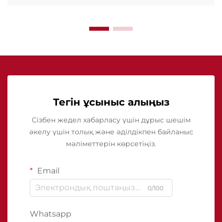
Тегін ұсыныс алыңыз
Сізбен жедел хабарласу үшін дұрыс шешім
әкелу үшін толық және әділдікпен байланыс
мәліметтерін көрсетіңіз.
Email
0/100
Whatsapp