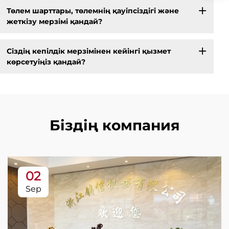
Төлем шарттары, төлемнің қауіпсіздігі және
жеткізу мерзімі қандай?
Сіздің кепілдік мерзімінен кейінгі қызмет
көрсетуіңіз қандай?
Біздің компания
02
Sep