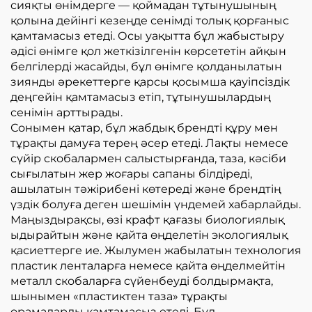
сияқты өнімдерге — қоймадан тұтынушының
қолына дейінгі кезеңде сенімді толық қорғаныс
қамтамасыз етеді. Осы уақытта бұл жабыстыру
әдісі өнімге қол жеткізілгенін көрсететін айқын
белгілерді жасайды, бұл өнімге қолданылатын
зиянды әрекеттерге қарсы қосымша қауіпсіздік
деңгейін қамтамасыз етіп, тұтынушылардың
сенімін арттырады.
Сонымен қатар, бұл жабдық брендті құру мен
тұрақты дамуға терең әсер етеді. Лақты немесе
сүйір скобалармен салыстырғанда, таза, кәсіби
сығылатын жер жоғары сапаны білдіреді,
ашылатын тәжірибені көтереді және брендтің
үздік болуға деген шешімін үндемей хабарлайды.
Маңыздырақсы, өзі крафт қағазы биологиялық
ыдырайтын және қайта өңделетін экологиялық
қасиеттерге ие. Жылумен жабылатын технология
пластик ленталарға немесе қайта өңделмейтін
металл скобаларға сүйенбеуді болдырмақта,
шынымен «пластиктен таза» тұрақты
орамаларды қамтамасыз етеді. Бұл