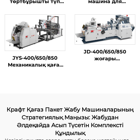
төртбұрышты түп
машина для
қағаз қап жасау
производства
машинасы
квадратных донных
бумажных пакетов из
рулона
JD-400/650/850
JYS-400/650/850
жоғары
Механикалық қағаз
жылдамдықты азық-
пакет жасау
түлік қапшығын
машинасы Онлайн
жасау машинасы
басып шығару
Крафт Қағаз Пакет Жабу Машиналарының
Стратегиялық Маңызы: Жабудан
Әлдеқайда Асып Түсетін Комплексті
Құндылық