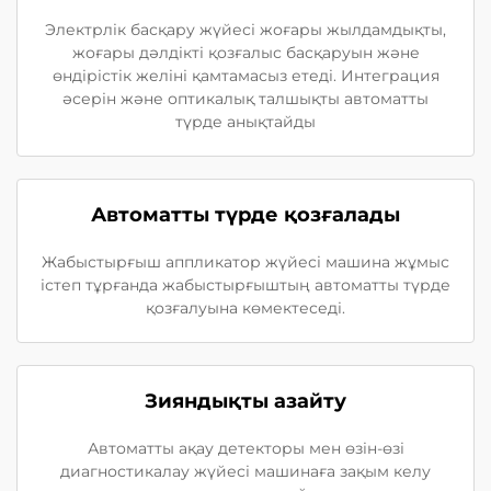
Электрлік басқару жүйесі жоғары жылдамдықты,
жоғары дәлдікті қозғалыс басқаруын және
өндірістік желіні қамтамасыз етеді. Интеграция
әсерін және оптикалық талшықты автоматты
түрде анықтайды
Автоматты түрде қозғалады
Жабыстырғыш аппликатор жүйесі машина жұмыс
істеп тұрғанда жабыстырғыштың автоматты түрде
қозғалуына көмектеседі.
Зияндықты азайту
Автоматты ақау детекторы мен өзін-өзі
диагностикалау жүйесі машинаға зақым келу