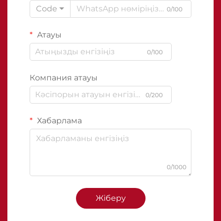
Code
0/100
Атауы
0/100
Компания атауы
0/200
Хабарлама
0/1000
Жіберу