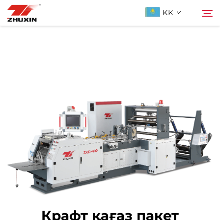
KK
Продукциялар
Іздеу
Қолданбалар
Компания
Жаңалықтар
Бізге ХабарLAS
ҚОСЫЛҒАН СУАЛДАР
Крафт қағаз пакет