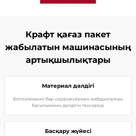
Крафт қағаз пакет
жабылатын машинасының
артықшылықтары
Материал дәлдігі
Фотоэлементі бар сервожүйемен жабдықталған,
басылымның дәлдігін тексереді
Басқару жүйесі