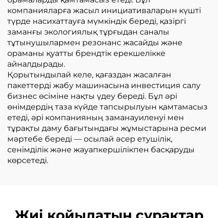
компанияларға жасыл инициативаларын күшті
түрде насихаттауға мүмкіндік береді, қазіргі
заманғы экологиялық тұрғыдан саналы
тұтынушылармен резонанс жасайды және
ораманы қуатты брендтік ерекшелікке
айналдырады.
Қорытындылай келе, қағаздан жасалған
пакеттерді жабу машинасына инвестиция салу
бизнес өсіміне нақты үдеу береді. Бұл әрі
өнімдердің таза күйде тапсырылуын қамтамасыз
етеді, әрі компанияның заманауиленуі мен
тұрақты даму бағытындағы жұмыстарына ресми
мәртебе береді — осылай әсер етушілік,
сенімділік және жауапкершілікпен басқаруды
көрсетеді.
Жиі қойылатын сұрақтар