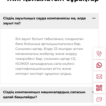
Сіздің зауытыңыз сауда компаниясы ма, әлде
зауыт па?
Біз зауыт болып табыламыз, сондықтан
баға бойынша артықшылығымыз бар.
Сонымен қатар, бізде 33 жылдан астам
механикалық жобалау және өндіру
тәжірибесі бар, сонымен қатар CE,
ISO9001 халықаралық сапа жүйесі
сертификациясынан өттік және
импорт-экспорт құқығын алдық.
Сіздің компанияңыз машиналардың сапасын
қалай бақылайды?