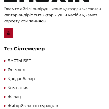
Әлемге әйгілі өндіруші және қағаздан жасалған
қаптар өндіріс сызықтары үшін кәсіби қызмет
көрсету компаниясы.
Тез Сілтемелер
БАСТЫ БЕТ
Өнімдер
Қолданбалар
Компания
Жалаң
Жиі қойылатын сұрақтар