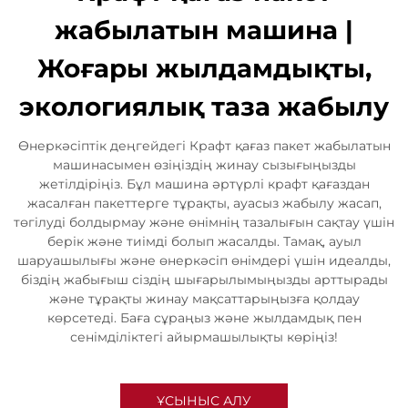
жабылатын машина |
Жоғары жылдамдықты,
экологиялық таза жабылу
Өнеркәсіптік деңгейдегі Крафт қағаз пакет жабылатын
машинасымен өзіңіздің жинау сызығыңызды
жетілдіріңіз. Бұл машина әртүрлі крафт қағаздан
жасалған пакеттерге тұрақты, ауасыз жабылу жасап,
төгілуді болдырмау және өнімнің тазалығын сақтау үшін
берік және тиімді болып жасалды. Тамақ, ауыл
шаруашылығы және өнеркәсіп өнімдері үшін идеалды,
біздің жабығыш сіздің шығарылымыңызды арттырады
және тұрақты жинау мақсаттарыңызға қолдау
көрсетеді. Баға сұраңыз және жылдамдық пен
сенімділіктегі айырмашылықты көріңіз!
ҰСЫНЫС АЛУ