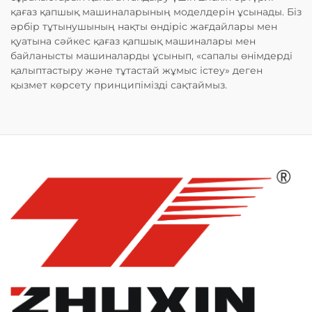
қағаз қапшық машиналарының моделдерін ұсынады. Біз
әрбір тұтынушының нақты өндіріс жағдайлары мен
қуатына сәйкес қағаз қапшық машиналары мен
байланысты машиналарды ұсынып, «сапалы өнімдерді
қалыптастыру және тұтастай жұмыс істеу» деген
қызмет көрсету принципімізді сақтаймыз.