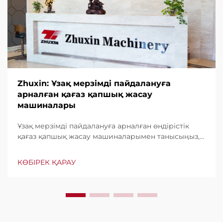
Zhuxin: Ұзақ мерзімді пайдалануға
арналған қағаз қапшық жасау
машиналары
Ұзақ мерзімді пайдалануға арналған өндірістік
қағаз қапшық жасау машиналарымен танысыңыз,
минутына дейін 600 қапшық шығару мүмкіндігі.
Бүкіл әлем бойынша тұрақтылығы, пайдаланудың
КӨБІРЕК ҚАРАУ
жеңілдігі мен аз үзіліс уақыты үшін сенімді. Білікті
көмек және жылдам қызмет көрсету. Бүгін
сұраныс беріңіз.