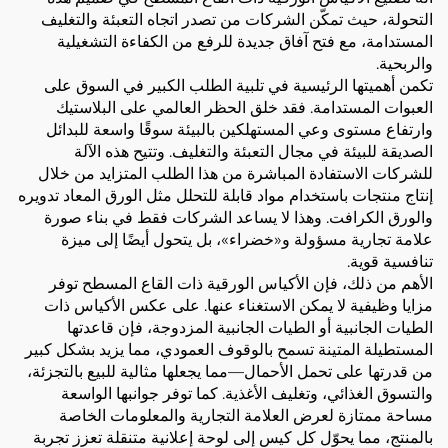
التحولة، حيث تمكّن الشركات من تصدر اتجاه التعبئة والتغليف
المستدامة، مع فتح آفاق جديدة للرفع من الكفاءة التشغيلية
والربحية.
تكمن أهميتها الرئيسية في تلبية الطلب الكبير في السوق على
العبوات المستدامة. فقد خلق الحظر العالمي على البلاستيك
وارتفاع مستوى وعي المستهلكين بالبيئة سوقًا واسعة للبدائل
الصديقة للبيئة في مجال التعبئة والتغليف. وتتيح هذه الآلة
للشركات الاستفادة المباشرة من هذا الطلب المتزايد من خلال
إنتاج منتجات باستخدام مواد قابلة للتحلل مثل الورق المعاد تدويره
والورق الكرافت. وهذا لا يساعد الشركات فقط في بناء صورة
علامة تجارية مسؤولة و«خضراء»، بل يتحول أيضًا إلى ميزة
تنافسية قوية.
الأهم من ذلك، فإن الأكياس الورقية ذات القاع المسطح توفر
مزايا وظيفية لا يمكن الاستغناء عنها. على عكس الأكياس ذات
الطيات الجانبية أو الطيات الجانبية المزدوجة، فإن قاعدتها
المستطيلة المتينة تسمح بالوقوف العمودي، مما يزيد بشكل كبير
من قدرتها على تحمل الأحمال—مما يجعلها مثالية للبيع بالتجزئة،
والتسوق الغذائي، وتغليف الأغذية. كما توفر جوانبها الواسعة
مساحة ممتازة لعرض العلامة التجارية والمعلومات الخاصة
بالمنتج، مما يحوّل كل كيس إلى لوحة إعلانية متنقلة تعزز تجربة