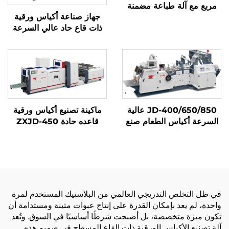
مربع مع آلة طباعة مضمنة
جهاز صناعة أكياس ورقية
ذات قاع حاد عالي السرعة
بنظام ميكانيكي كمبيوتر
JYD-400/650/850
JD-400/650/850 عالية
ماكينة تصنيع أكياس ورقية
السرعة أكياس الطعام صنع
قاعده حادة ZXJD-450
آلة
في ظل التخلص التدريجي العالمي من البلاستيك المستخدم لمرة
واحدة، لم يعد بإمكان القدرة على إنتاج عبوات متينة ومستدامة أن
تكون ميزة متخصصة، بل أصبحت شرطًا أساسيًا في السوق. وتُعد
آلة تصنيع الأكياس الورقية ذات القاع المسطح في صميم هذه