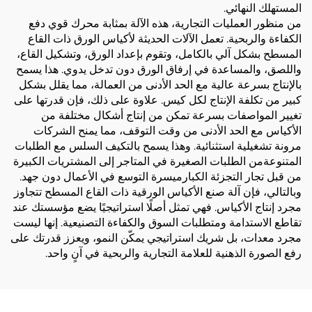
المستهلك النهائي.
من منظور العمليات التجارية، هذه الآلة بمثابة محرك قوي دفع
الكفاءة والربحية. تعمل الآلات الحديثة لأكياس الورق ذات القاع
المسطح بشكل آلي بالكامل، وتقوم بإعداد الورق، وتشكيل القاع،
واللصق، والمساعدة في إرفاق الورق دون تدخل يدوي. هذا يسمح
بالإنتاج بسرعة عالية مع الحد الأدنى من العمالة، مما يقلل بشكل
كبير من تكلفة الإنتاج لكل كيس. علاوة على ذلك، فإن قدرتها على
تغيير المواصفات بسرعة تمكن من إنتاج أشكال مختلفة من
الأكياس مع الحد الأدنى من وقت التوقف، مما يمنح الشركات
مرونة تشغيلية استثنائية. وهذا يسمح بالتكيف السلس مع الطلبات
المتنوعةمن الطلبات الصغيرة في المتاجر إلى المشتريات الكبيرة
من قبل تجار التجزئة الكبارميسرة التوسع في الأعمال دون جهد.
وبالتالي، فإن آلة صنع الأكياس الورقية ذات القاع المسطح تتجاوز
مجرد إنتاج الأكياس. فهي تمثل أصلًا استراتيجيًا يضع مؤسستك عند
تقاطع الاستدامة ومتطلبات السوق والكفاءة التصنيعية. إنها ليست
مجرد معدات، بل شريك استراتيجي يمكّن النمو، ويعزز قدرتك على
رفع الصورة الذهنية للعلامة التجارية والربحية في آنٍ واحد.