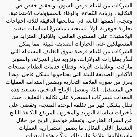
الشركات من اغتنام فرص السوق، وتحقيق خفض في
التكاليف وزيادة الكفاءة، والوفاء بالمسؤوليات الاجتماعية.
وتتجلى أهميتها البالغة في معالجتها الدقيقة لثلاثة احتياجات
تجارية جوهرية. أولاً، تستجيب مباشرةً لسياسات «تقييد
البلاستيك» على المستوى العالمي، وللإقبال المتزايد من
المستهلكين على الخيارات الصديقة للبيئة. مما يمكن
الشركات من اغتنام فرصة سوق التغليف المستدام التي
تُقدَّر بمليارات الدولارات، وتزويد تجار التجزئة، والسوبر
ماركت، وعلامات الأزياء، وقطاع خدمات الطعام بمنتجات
الأكياس الصديقة للبيئة التي يحتاجونها بشكل عاجل. وهذا
يعزز من صورة العلامة التجارية ويضمن استدامة العمليات
في المستقبل. ثانيًا، وبفضل الإنتاج الداخلي، تستعيد هذه
المعدات للشركات السيطرة على تكاليف التغليف. حيث
تقلل بشكل كبير من تكلفة الوحدة المنتجة، وتقضي على
تأخيرات سلسلة التوريد والمخزون المرتفع التكلفة الناتج
عن الشراء الخارجي، وتعظم هوامش الربح من خلال
التشغيل الآلي الفعّال، ما يضمن استمرارية العمليات
واستقلاليتها. علاوةً على ذلك، تمكّن هذه المعدات