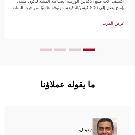
اكتشف آلات صنع الأكياس الورقية الصناعية المبنية لتكون متينة،
بإنتاج يصل إلى 600 كيس/الدقيقة. موثوقة عالميًا من حيث المتانة
وسهولة الاستخدام والصيانة المحدودة. احصل على دعم فني
وخدمة سريعة. اطلب عرض سعر اليوم.
عرض المزيد
ما يقوله عملاؤنا
ديفيد ل.