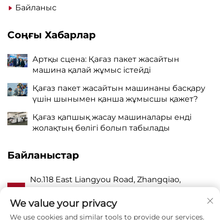
Байланыс
Соңғы Хабарлар
Артқы сцена: Қағаз пакет жасайтын
машина қалай жұмыс істейді
Қағаз пакет жасайтын машинаны басқару
үшін шынымен қанша жұмысшы қажет?
Қағаз қапшық жасау машиналары енді
жолақтың бөлігі болып табылады
Байланыстар
No.118 East Liangyou Road, Zhangqiao,
А
Wanquan Town, Pingyang, Wenzhou City,
Zhejiang P.R. China 325409
We value your privacy
We use cookies and similar tools to provide our services.