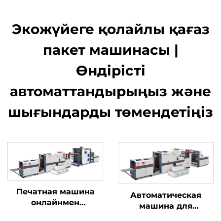
Экожүйеге қолайлы қағаз
пакет машинасы |
Өндірісті
автоматтандырыңыз және
шығындарды төмендетіңіз
Печатная машина
Автоматическая
онлайнмен
машина для
квадраттық түбінді
производства