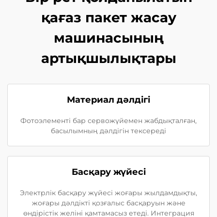
қағаз пакет жасау
машинасының
артықшылықтары
Материал дәлдігі
Фотоэлементі бар сервожүйемен жабдықталған,
басылымның дәлдігін тексереді
Басқару жүйесі
Электрлік басқару жүйесі жоғары жылдамдықты,
жоғары дәлдікті қозғалыс басқаруын және
өндірістік желіні қамтамасыз етеді. Интеграция