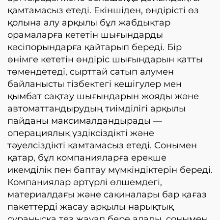
қамтамасыз етеді. Екіншіден, өндірісті өз
қолына алу арқылы бұл жабдықтар
орамаларға кететін шығындарды
кәсіпорындарға қайтарып береді. Бір
өнімге кететін өндіріс шығындарын қатты
төмендетеді, сырттай сатып алумен
байланысты тізбектегі кешігулер мен
қымбат сақтау шығындарын жояды және
автоматтандырудың тиімділігі арқылы
пайданы максималдандырады —
операциялық үздіксіздікті және
тәуелсіздікті қамтамасыз етеді. Сонымен
қатар, бұл компанияларға ерекше
икемділік пен баптау мүмкіндіктерін береді.
Компаниялар әртүрлі өлшемдегі,
материалдағы және сақиналары бар қағаз
пакеттерді жасау арқылы нарықтық
сұранысқа тез жауап бере алады, сонымен