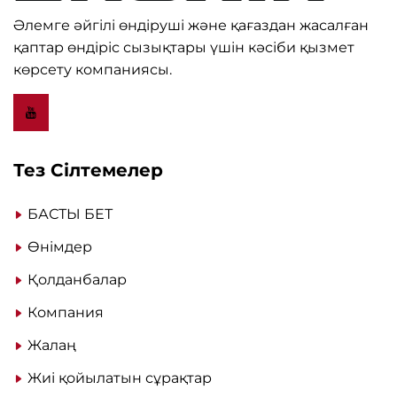
Әлемге әйгілі өндіруші және қағаздан жасалған
қаптар өндіріс сызықтары үшін кәсіби қызмет
көрсету компаниясы.
Тез Сілтемелер
БАСТЫ БЕТ
Өнімдер
Қолданбалар
Компания
Жалаң
Жиі қойылатын сұрақтар