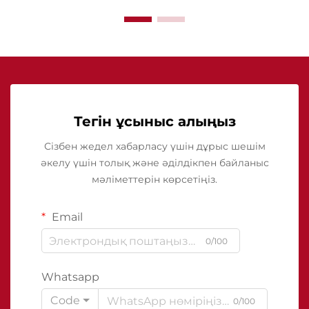
Тегін ұсыныс алыңыз
Сізбен жедел хабарласу үшін дұрыс шешім
әкелу үшін толық және әділдікпен байланыс
мәліметтерін көрсетіңіз.
Email
0/100
Whatsapp
Code
0/100