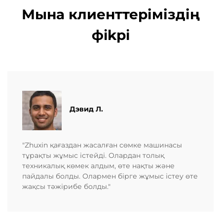
Мына клиенттеріміздің
фikрi
Дэвид Л.
"Zhuxin қағаздан жасалған сөмке машинасы
тұрақты жұмыс істейді. Олардан толық
техникалық көмек алдым, өте нақты және
пайдалы болды. Олармен бірге жұмыс істеу өте
жақсы тәжірибе болды."