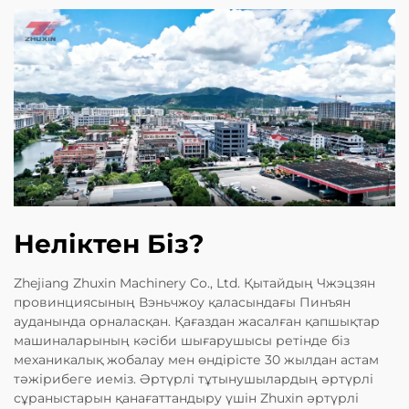
Неліктен Біз?
Zhejiang Zhuxin Machinery Co., Ltd. Қытайдың Чжэцзян
провинциясының Вэньчжоу қаласындағы Пинъян
ауданында орналасқан. Қағаздан жасалған қапшықтар
машиналарының кәсіби шығарушысы ретінде біз
механикалық жобалау мен өндірісте 30 жылдан астам
тәжірибеге иеміз. Әртүрлі тұтынушылардың әртүрлі
сұраныстарын қанағаттандыру үшін Zhuxin әртүрлі