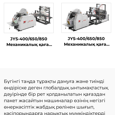
қағаздық көлік
квадратных донных
машинасы
бумажных пакетов из
рулона
JYS-400/650/850
JYS-400/650/850
Механикалық қағаз
Механикалық қағаз
пакет жасау
қапшығын жасау
машинасы Онлайн
машинасы
басып шығару
Бүгінгі таңда тұрақты дамуға және тиімді
өндіріске деген глобалдық ынтымақтастық
дәуірінде бір рет қолданылатын қағаздан
пакет жасайтын машиналар өзінің негізгі
өнеркәсіптік жабдық рөлінен шығып,
кәсіпорындарға нарықтық мүмкіндіктерді