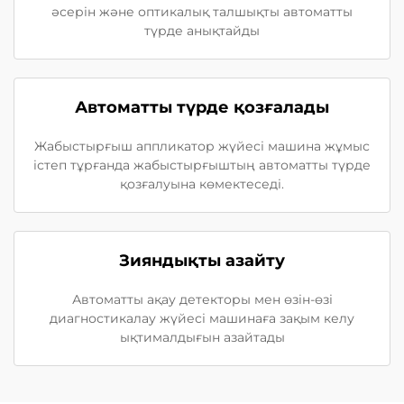
әсерін және оптикалық талшықты автоматты
түрде анықтайды
Автоматты түрде қозғалады
Жабыстырғыш аппликатор жүйесі машина жұмыс
істеп тұрғанда жабыстырғыштың автоматты түрде
қозғалуына көмектеседі.
Зияндықты азайту
Автоматты ақау детекторы мен өзін-өзі
диагностикалау жүйесі машинаға зақым келу
ықтималдығын азайтады