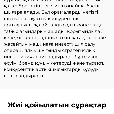
қатар брендтің логотипін оңайша басып
шығара алады. Бұл орамаларды негізгі
шығыннан қуатты конкуренттік
артықшылыққа айналдырады және жаңа
табыс ағындарын ашады. Қорытындылай
келе, бір рет қолданылатын қағаздан пакет
жасайтын машинаға инвестиция салу
операциялық шығынды стратегиялық
инвестицияға айналдырады, бұл бизнес
өсуін, бренд құнын көтеруді және тұрақты
конкуренттік артықшылықтарды құруды
ынталандырады.
Жиі қойылатын сұрақтар