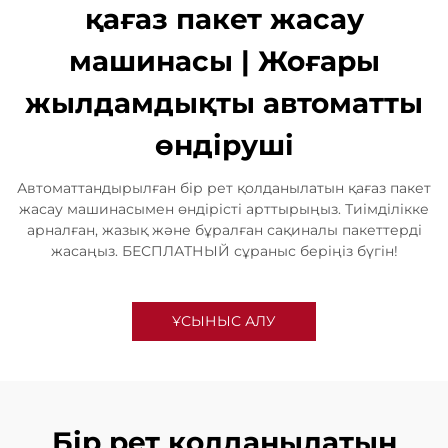
қағаз пакет жасау
машинасы | Жоғары
жылдамдықты автоматты
өндіруші
Автоматтандырылған бір рет қолданылатын қағаз пакет
жасау машинасымен өндірісті арттырыңыз. Тиімділікке
арналған, жазық және бұралған сақиналы пакеттерді
жасаңыз. БЕСПЛАТНЫЙ сұраныс беріңіз бүгін!
ҰСЫНЫС АЛУ
Бір рет қолданылатын