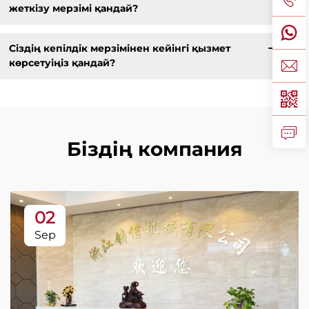
жеткізу мерзімі қандай?
Сіздің кепілдік мерзімінен кейінгі қызмет
көрсетуіңіз қандай?
Біздің компания
02
Sep