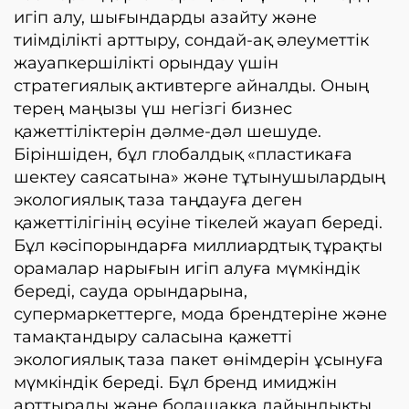
игіп алу, шығындарды азайту және
тиімділікті арттыру, сондай-ақ әлеуметтік
жауапкершілікті орындау үшін
стратегиялық активтерге айналды. Оның
терең маңызы үш негізгі бизнес
қажеттіліктерін дәлме-дәл шешуде.
Біріншіден, бұл глобалдық «пластикаға
шектеу саясатына» және тұтынушылардың
экологиялық таза таңдауға деген
қажеттілігінің өсуіне тікелей жауап береді.
Бұл кәсіпорындарға миллиардтық тұрақты
орамалар нарығын игіп алуға мүмкіндік
береді, сауда орындарына,
супермаркеттерге, мода брендтеріне және
тамақтандыру саласына қажетті
экологиялық таза пакет өнімдерін ұсынуға
мүмкіндік береді. Бұл бренд имиджін
арттырады және болашаққа дайындықты