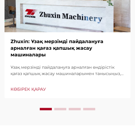
Zhuxin: Ұзақ мерзімді пайдалануға
арналған қағаз қапшық жасау
машиналары
Ұзақ мерзімді пайдалануға арналған өндірістік
қағаз қапшық жасау машиналарымен танысыңыз,
минутына дейін 600 қапшық шығару мүмкіндігі.
Бүкіл әлем бойынша тұрақтылығы, пайдаланудың
КӨБІРЕК ҚАРАУ
жеңілдігі мен аз үзіліс уақыты үшін сенімді. Білікті
көмек және жылдам қызмет көрсету. Бүгін
сұраныс беріңіз.