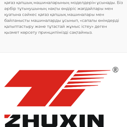
қағаз қапшық машиналарының моделдерін ұсынады. Біз
әрбір тұтынушының нақты өндіріс жағдайлары мен
қуатына сәйкес қағаз қапшық машиналары мен
байланысты машиналарды ұсынып, «сапалы өнімдерді
қалыптастыру және тұтастай жұмыс істеу» деген
қызмет көрсету принципімізді сақтаймыз.