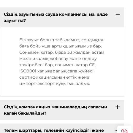
Сіздің зауытыңыз сауда компаниясы ма, әлде
зауыт па?
Біз зауыт болып табыламыз, сондықтан
баға бойынша артықшылығымыз бар.
Сонымен қатар, бізде 33 жылдан астам
механикалық жобалау және өндіру
тәжірибесі бар, сонымен қатар CE,
ISO9001 халықаралық сапа жүйесі
сертификациясынан өттік және
импорт-экспорт құқығын алдық.
Сіздің компанияңыз машиналардың сапасын
қалай бақылайды?
Төлем шарттары, төлемнің қауіпсіздігі және