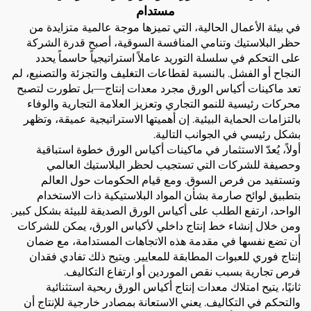
مستدام
في بيئة الأعمال الحالية، التي تميزها موجة عالمية متزايدة من
حظر البلاستيك وتنامي المنافسة السوقية، أصبح قدرة الشركة
على التحكم في سلسلة التوريد عاملاً استراتيجياً حاسماً يحدد
النجاح أو الفشل. بالنسبة لقطاعات التغليف والتجزئة والتصنيع، لم
تعد ماكينات أكياس الورق مجرد معدات إنتاج—بل تطورت لتصبح
محركات رئيسية للنمو التجاري وتعزيز العلامة التجارية والوفاء
بالتزامات الحماية البيئية. إن أهميتها الاستراتيجية عميقة، وتظهر
بشكل رئيسي في الجوانب التالية.
أولاً، يُعدّ الاستثمار في ماكينات أكياس الورق خطوة استباقية
وحصيفة للشركات التي تستجيب لحظر البلاستيك العالمي
وتستفيد من فرص السوق. ومع قيام الحكومات حول العالم
بتطبيق لوائح صارمة بشأن المواد البلاستيكية ذات الاستخدام
الواحد، ارتفع الطلب على أكياس الورق الصديقة للبيئة بشكل كبير.
ومن خلال إنشاء خط إنتاج داخلي لأكياس الورق، يمكن للشركات
أن تضع نفسها في مقدمة هذه الاتجاهات المستدامة، مع ضمان
إنتاج فوري للعبوات المطابقة للمعايير. ويتيح ذلك تفادي فقدان
فرص تجارية بسبب نقص الموردين أو ارتفاع التكاليف.
ثانيًا، يتيح امتلاك معدات إنتاج أكياس الورق ربحية استثنائية
والتحكم في التكاليف. يعني الاستعانة بمصادر خارجية للإنتاج أن