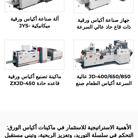
آلة صناعة أكياس ورقية
جهاز صناعة أكياس ورقية
ميكانيكية JYS-
ذات قاع حاد عالي السرعة
400/650/850 مع الطباعة
بنظام ميكانيكي كمبيوتر
عبر الإنترنت
JYD-400/650/850
JD-400/650/850 عالية
ماكينة تصنيع أكياس ورقية
السرعة أكياس الطعام صنع
قاعده حادة ZXJD-450
آلة
الأهمية الاستراتيجية للاستثمار في ماكينات أكياس الورق:
التحكم في سلسلة التوريد، وتعزيز الربحية، وتبني مستقبل