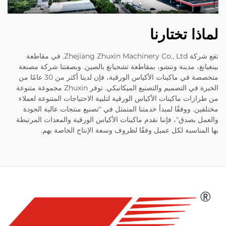
لماذا تختارنا
تقع شركة Zhejiang Zhuxin Machinery Co., Ltd. في مقاطعة
بينغيانغ، مدينة ونتشو، بمقاطعة تشجيانغ بالصين. وبصفتنا شركة مصنعة
متخصصة في ماكينات الأكياس الورقية، فإن لدينا أكثر من 30 عامًا من
الخبرة في التصميم والتصنيع الميكانيكي. توفر Zhuxin مجموعة متنوعة
من طرازات ماكينات الأكياس الورقية لتلبية الاحتياجات المتنوعة لعملاء
مختلفين. ووفقًا لمبدأ خدمتنا المتمثل في "تصنيع منتجات عالية الجودة
والعمل بصدق"، فإننا نقدم ماكينات الأكياس الورقية والمعدات المرتبطة
بها المناسبة لكل عميل وفقًا لظروف وسعة الإنتاج الخاصة بهم.