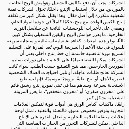
الشركات يجب أن تدفع تكاليف التشغيل وهوامش الربح الخاصة
بالموردين. من خلال استيعاب الإنتاج داخليًا، تحوّل الشركات نفقة
تشغيلية متكررة إلى أصل فعّال. وهذا يقلل بشكل كبير من تكلفة
إنتاج الكيس الواحد، مع منح تحكمًا كاملاً في جودة المواد الخام،
ويقضي على تأخيرات اللوجستيات الناتجة عن سلاسل التوريد
الخارجية، ما يعزز هوامش الربح واليقين التشغيلي بشكل كبير.
ثالثًا، توفر هذه المعدات كفاءة تشغيلية استثنائية واستجابة سريعة
للسوق. في بيئة الأعمال السريعة اليوم، تُعد القدرة على التسليم
السريع ميزة تنافسية حاسمة. إن خط إنتاج داخلي يعني أن
الشركات يمكنها القضاء تمامًا على الاعتماد على دورات تسليم
الموردين الخارجيين، مما يتيح التصنيع حسب الطلب. سواء كانت
الشركة تعالج طلبات عاجلة، أو تلبي احتياجات العملاء الشخصية
قصيرة الأجل، أو تنتج تغليفًا ترويجيًا موسميًا، فإنها تستطيع
الاستجابة بسرعة. ويساهم هذا في تبني نموذج إنتاج رشيق قائم
على "مخزون صفري" أو "مخزون منخفض"، ما يعزز المرونة
التشغيلية بشكل كبير.
رابعًا، ماكينات أكياس الورق هي أدوات قوية لتمكين العلامات
التجارية وتوفير تخصيص عميق. فالتعبئة والتغليف تمثل لوحة
إعلانات متنقلة للعلامة التجارية. وبفضل القدرة على الإنتاج
الداخلي، يمكن للشركات التحرر من الخيارات القياسية التي