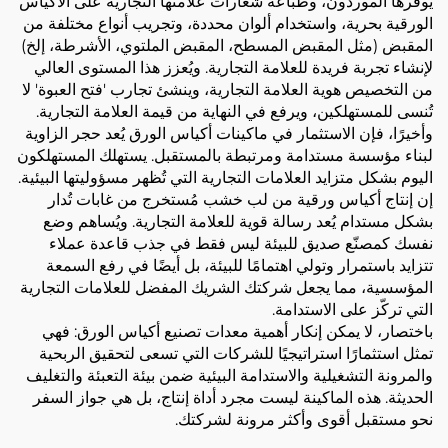
يوفرها الموردون، وطباعة شعارات علامتها التجارية على الأكياس
الورقية بحرية، واستخدام ألوان محددة، وتجريب أنواع مختلفة من
المقبض (مثل المقبض المسطح، المقبض الملتوي، الأشرطة، إلخ)
لإنشاء تجربة فريدة للعلامة التجارية. ويُعزز هذا المستوى العالي
من التخصيص هوية العلامة التجارية، وينشئ تجارب 'فتح العبوة' لا
تُنسى للمستهلكين، ويرفع في النهاية من قيمة العلامة التجارية.
وأخيرًا، فإن الاستثمار في ماكينات أكياس الورق يُعد حجر الزاوية
لبناء مؤسسة مستدامة ومرتبطة بالمستقبل. يستهلك المستهلكون
اليوم بشكل متزايد العلامات التجارية التي تُظهر مسؤوليتها البيئية.
إن إنتاج أكياس ورقية من لب خشب مُستخرج من غابات تُدار
بشكل مستدام يُعد رسالة قوية للعلامة التجارية. ويُساهم وضع
نفسك كمصنّع صديق للبيئة ليس فقط في جذب قاعدة عملاء
تتزايد باستمرار وتولي اهتمامًا للبيئة، بل أيضًا في رفع السمعة
المؤسسية، مما يجعل شركتك الشريك المفضل للعلامات التجارية
التي تركّز على الاستدامة.
باختصار، لا يمكن إنكار أهمية معدات تصنيع أكياس الورق: فهي
تمثل استثمارًا استراتيجيًا للشركات التي تسعى لتحقيق الربحية
والمرونة التشغيلية والاستدامة البيئية ضمن بيئة التعبئة والتغليف
الحديثة. هذه الماكينة ليست مجرد أداة إنتاج، بل هي جواز السفر
نحو مستقبل أقوى وأكثر مرونة لشركتك.