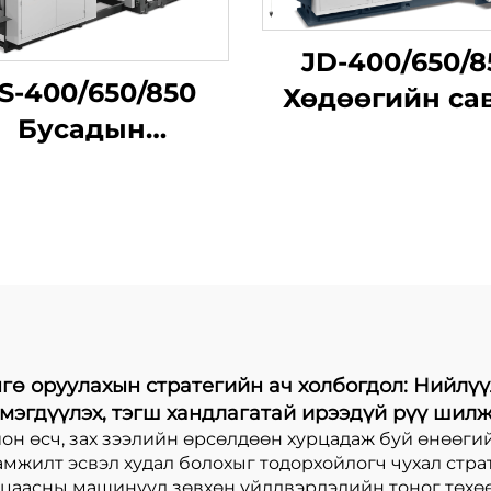
JD-400/650/8
S-400/650/850
Хөдөөгийн са
Бусадын
өндөр хурд
хэрэглээний
үйлдвэрлэли
цахилгаан
машин
ааралтай хавтан
барих
йлдвэрлэлийн
машин төрөл
үрийн онлайн
ө оруулахын стратегийн ач холбогдол: Нийлүү
мэгдүүлэх, тэгш хандлагатай ирээдүй рүү шил
дулаарал
ион өсч, зах зээлийн өрсөлдөөн хурцадаж буй өнөө
амжилт эсвэл худал болохыг тодорхойлогч чухал стра
а цаасны машинууд зөвхөн үйлдвэрлэлийн тоног төхө