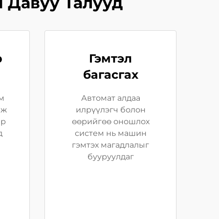
 Давуу Талууд
р
Гэмтэл
багасгах
м
Автомат алдаа
аж
илрүүлэгч болон
ар
өөрийгөө оношлох
д
систем нь машин
гэмтэх магадлалыг
бууруулдаг