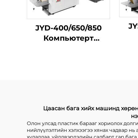
JY
JYD-400/650/850
Компьютерт
хөдөлгөөнт их
хурдан шар бүстэй
дул
цахилгаан сумын
бичиг бана бий
ү
болгох машины
б
Цаасан бага хийх машинд хөрөнг
нэ
Олон улсад пластик барааг хориолох долг
нийлүүлэлтийн хэлхээгээ хянах чадвар нь 
худалдаа, үйлдвэрлэлийн салбарт гар баг