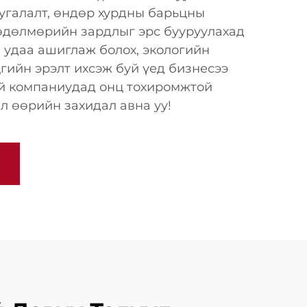
угалалт, өндөр хурдны барьцны
хөдөлмөрийн зардлыг эрс бууруулахад
н удаа ашиглаж болох, экологийн
цгийн эрэлт ихсэж буй үед бизнесээ
уй компаниудад онц тохиромжтой
 өөрийн захидал авна уу!