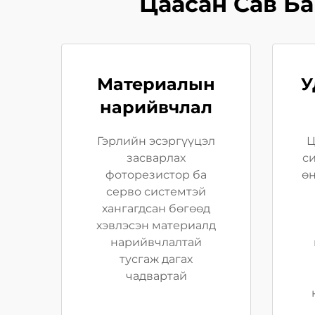
Цаасан Сав Б
Материалын
У
нарийвчлал
Гэрлийн эсэргүүцэл
Ц
засварлах
си
фоторезистор ба
ө
серво системтэй
хангагдсан бөгөөд
хэвлэсэн материалд
нарийвчлалтай
тусгаж дагах
чадвартай