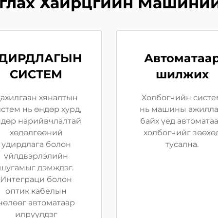
аглах Хайрцгийн Машиний
ДИРДЛАГЫН
Автоматаа
СИСТЕМ
шилжих
ахилгаан хяналтын
Холбогчийн систе
стем нь өндөр хурд,
нь машины ажилл
ндөр нарийвчлалтай
байх үед автомата
хөдөлгөөний
холбогчийг зөөхө
удирдлага болон
тусална.
үйлдвэрлэлийн
шугамыг дэмждэг.
Интеграци болон
оптик кабелын
нөлөөг автоматаар
илрүүлдэг