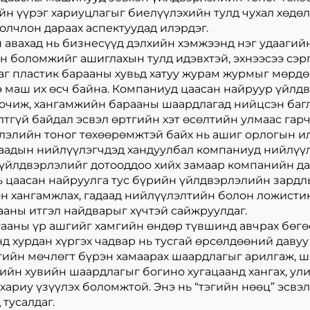
йн үүрэг хариуцлагыг биелүүлэхийн тулд чухал хөдөл
олчлон дараах аспектуудад илэрдэг.
 авахад нь бизнесүүд дэлхийн хэмжээнд нэг удаагий
йн боломжийг ашиглахын тулд идэвхтэй, эхнээсээ сэр
аг пластик барааны хувьд хатуу журам журмыг мөрдө
 маш их өсч байна. Компаниуд цаасан найруур үйлд
д очиж, хангамжийн барааны шаардлагад нийцсэн баг
лтгүй байдал эсвэл өртгийн хэт өсөлтийн улмаас гар
рлэлийн тоног төхөөрөмжтэй байх нь ашиг орлогын и
даадын нийлүүлэгчдэд хандуулбал компаниуд нийлүү
 үйлдвэрлэлийг дотооддоо хийх замаар компанийн да
ь цаасан найруулга тус бүрийн үйлдвэрлэлийн зардлы
н хангамжлах, гадаад нийлүүлэлтийн болон ложисти
аны итгэл найдварыг хүчтэй сайжруулдаг.
агааны үр ашгийг хамгийн өндөр түвшинд авчрах бөгө
 хурдан хүргэх чадвар нь тусгай өрсөлдөөний давуу
тийн мөчлөгт бүрэн хамаарах шаардлагыг арилгаж, 
гчийн хувийн шаардлагыг богино хугацаанд хангах, ул
 хариу үзүүлэх боломжтой. Энэ нь “тэгийн нөөц” эсвэ
тусалдаг.