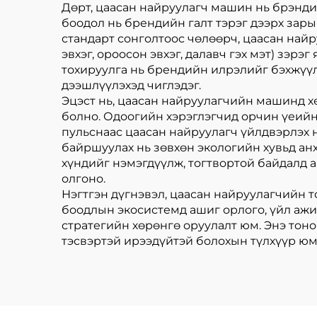
Дөрт, цаасан найруулагч машин нь брэндий
боодол нь брендийн галт тэрэг дээрх за
стандарт сонголтоос чөлөөрч, цаасан найр
эвхэг, ороосон эвхэг, далавч гэх мэт) зэ
тохируулга нь брендийн илрэлийг бэхжүүл
дээшлүүлэхэд чиглэдэг.
Эцэст нь, цаасан найруулагчийн машинд хө
болно. Одоогийн хэрэглэгчид орчин үеийн
пульснаас цаасан найруулагч үйлдвэрлэх 
байршуулах нь зөвхөн экологийн хувьд ан
хүндийг нэмэгдүүлж, тогтвортой байдалд 
олгоно.
Нэгтгэн дүгнэвэл, цаасан найруулагчийн т
боодлын экосистемд ашиг орлого, үйл ажи
стратегийн хөрөнгө оруулалт юм. Энэ тоно
тэсвэртэй ирээдүйтэй болохын түлхүүр юм