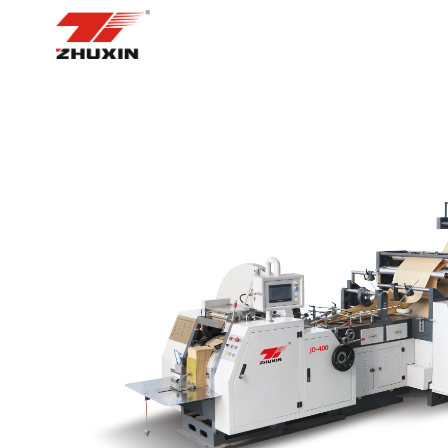
НҮҮР ХУУДАС
БҮТЭЭГДЭХҮҮН