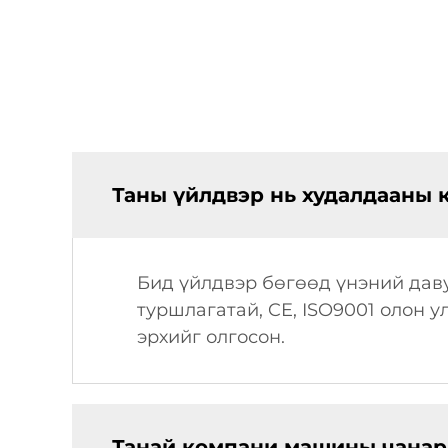
Таны үйлдвэр нь худалдааны 
Бид үйлдвэр бөгөөд үнэний даву
туршлагатай, CE, ISO9001 олон 
эрхийг олгосон.
Танай компани машины чанары