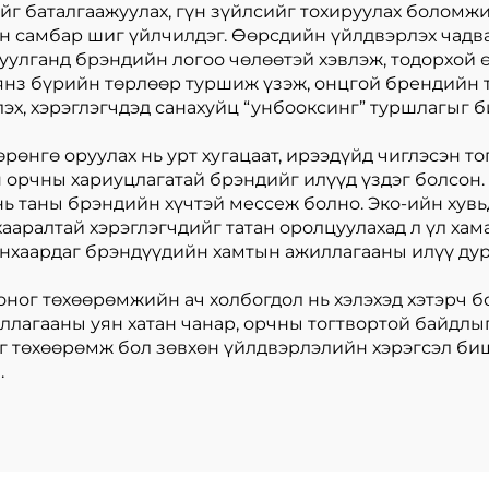
г баталгаажуулах, гүн зүйлсийг тохируулах боломжий
рын самбар шиг үйлчилдэг. Өөрсдийн үйлдвэрлэх ча
уулганд брэндийн логоо чөлөөтэй хэвлэж, тодорхой ө
рэг янз бүрийн төрлөөр туршиж үзэж, онцгой брендий
эх, хэрэглэгчдэд санахуйц “унбооксинг” туршлагыг 
рөнгө оруулах нь урт хугацаат, ирээдүйд чиглэсэн т
 орчны хариуцлагатай брэндийг илүүд үздэг болсон. 
нь таны брэндийн хүчтэй мессеж болно. Эко-ийн хув
хааралтай хэрэглэгчдийг татан оролцуулахад л үл х
анхаардаг брэндүүдийн хамтын ажиллагааны илүү ду
оног төхөөрөмжийн ач холбогдол нь хэлэхэд хэтэрч б
ллагааны уян хатан чанар, орчны тогтвортой байдлы
г төхөөрөмж бол зөвхөн үйлдвэрлэлийн хэрэгсэл биш
.