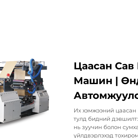
АШИГЛАХ ЗОРИЛГО
КОМПАНИ
МЭДЭЭ
ХОЛБОО
Цаасан Сав
Машин | Өн
Автомжуулс
Их хэмжээний цаасан 
тулд бидний дэвшилт
нь зуучин болон сумх
үйлдвэрлэхэд тохиром