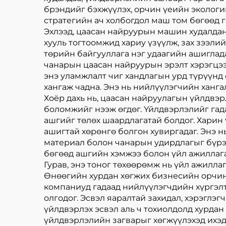
брэндийг бэхжүүлэх, орчин үеийн экологи
стратегийн ач холбогдол маш том бөгөөд г
Эхлээд, цаасан найруурын машин худалдан
хууль тогтоомжид хариу үзүүлж, зах зээли
төрийн байгууллага нэг удаагийн ашиглад
чанарын цаасан найруурын эрэлт хэрэгцээ
энэ уламжлалт чиг хандлагын урд түрүүн
хангаж чадна. Энэ нь нийлүүлэгчийн ханга
Хоёр дахь нь, цаасан найруулагын үйлдвэ
боломжийг нээж өгдөг. Үйлдвэрлэлийг га
ашгийг төлөх шаардлагатай болдог. Харин
ашигтай хөрөнгө болгон хувиргадаг. Энэ н
материал болон чанарын удирдлагыг бүрэ
бөгөөд ашгийн хэмжээ болон үйл ажиллага
Гурав, энэ тоног төхөөрөмж нь үйл ажилл
Өнөөгийн хурдан хөгжих бизнесийн орчинд
компаниуд гадаад нийлүүлэгчдийн хүргэл
олгодог. Эсвэл яаралтай захидал, хэрэглэ
үйлдвэрлэх эсвэл аль ч тохиолдолд хурдан
үйлдвэрлэлийн загварыг хөгжүүлэхэд ихэд 