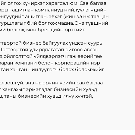
г олгох хүчирхэг хэрэгсэл юм. Сав баглаа
дварыг ашиглан компаниуд нийлүүлэгчдийн
нгүүдийг ашиглан, эвхэг (жишээ нь: тавцан
н туршлагыг бий болгож чадна. Энэ түвшний
бий болгох, мөн брендийн өртгийг
огтвортой бизнес байгуулах үндсэн суурь
Тогтвортой удирдлагатай ойгоос авсан
ьд ойлголттой үйлдвэрлэгч гэж өөрийгөө
амааран компани болон корпорацийн нэр
ртай ханган нийлүүлэгч болох боломжийг
олзошгүй: энэ нь орчин үеийн сав баглаа
г хангахыг эрмэлздэг бизнесийн хувьд
, таны бизнесийн хувьд илүү хүчтэй,