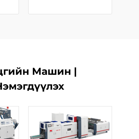
цгийн Машин |
Нэмэгдүүлэх