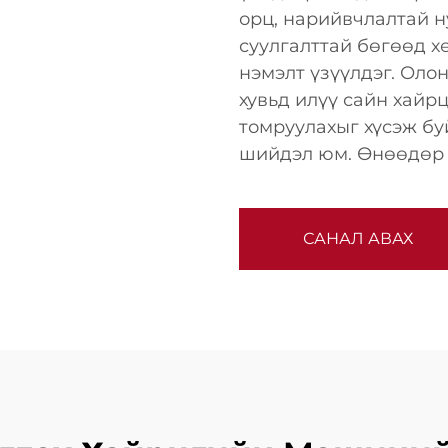
орц, нарийвчлалтай н
суулгалттай бөгөөд 
нэмэлт үзүүлдэг. Оло
хувьд илүү сайн хайр
томруулахыг хүсэж б
шийдэл юм. Өнөөдөр л
САНАЛ АВАХ