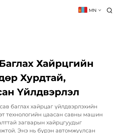
MN
 БАРИХ
ТҮГЭЭМЭЛ АСУУЛТ
 Баглах Хайрцгийн
дөр Хурдтай,
ан Үйлдвэрлэл
сав баглах хайрцаг үйлдвэрлэхийн
эт технологийн цаасан савны машин
алттай загварын хайрцгуудыг
жтой. Энэ нь бүрэн автомжуулсан