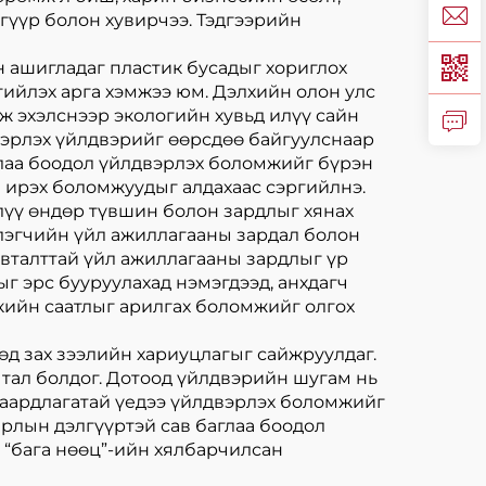
гүүр болон хувирчээ. Тэдгээрийн
н ашигладаг пластик бусадыг хориглох
гийлэх арга хэмжээ юм. Дэлхийн олон улс
ж эхэлснээр экологийн хувьд илүү сайн
вэрлэх үйлдвэрийг өөрсдөө байгуулснаар
лаа боодол үйлдвэрлэх боломжийг бүрэн
ч ирэх боломжуудыг алдахаас сэргийлнэ.
лүү өндөр түвшин болон зардлыг хянах
лэгчийн үйл ажиллагааны зардал болон
вталттай үйл ажиллагааны зардлыг үр
г эрс бууруулахад нэмэгдээд, анхдагч
кийн саатлыг арилгах боломжийг олгох
өд зах зээлийн хариуцлагыг сайжруулдаг.
 тал болдог. Дотоод үйлдвэрийн шугам нь
шаардлагатай үедээ үйлдвэрлэх боломжийг
ирлын дэлгүүртэй сав баглаа боодол
л “бага нөөц”-ийн хялбарчилсан