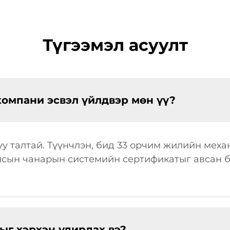
Түгээмэл асуулт
компани эсвэл үйлдвэр мөн үү?
у талтай. Түүнчлэн, бид 33 орчим жилийн мех
улсын чанарын системийн сертификатыг авсан б
г хэрхэн удирдах вэ?