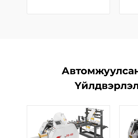
Автомжуулсан
Үйлдвэрлэл