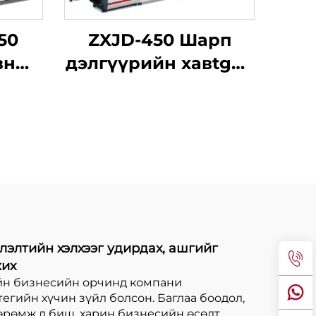
50
ZXJD-450 Шарп
вны
дэлгүүрийн хавtgай
ны
зөөврийн
йн
бemachine
лэлтийн хэлхээг удирдах, ашгийг
жих
гийн бизнесийн орчинд компани
тегийн хүчин зүйл болсон. Баглаа боодол,
өрөмж л биш, харин бизнесийн өсөлт,