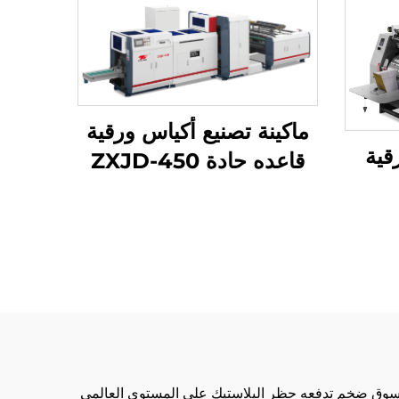
ماكينة تصنيع أكياس ورقية
قية
قاعده حادة ZXJD-450
400/6 مع
نت
إلى سوق ضخم تدفعه حظر البلاستيك على المستوى العالمي