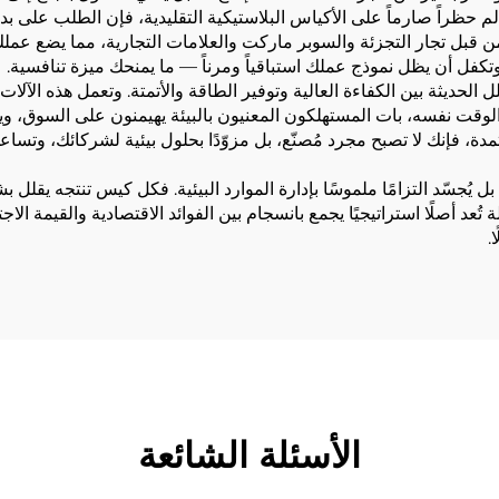
راً صارماً على الأكياس البلاستيكية التقليدية، فإن الطلب على بدائل م
 من قبل تجار التجزئة والسوبر ماركت والعلامات التجارية، مما يضع عمل
 وتكفل أن يظل نموذج عملك استباقياً ومرناً — ما يمنحك ميزة تنافسية.
ل الحديثة بين الكفاءة العالية وتوفير الطاقة والأتمتة. وتعمل هذه الآل
الوقت نفسه، بات المستهلكون المعنيون بالبيئة يهيمنون على السوق، وي
دة، فإنك لا تصبح مجرد مُصنّع، بل مزوّدًا بحلول بيئية لشركائك، وتسا
 بل يُجسّد التزامًا ملموسًا بإدارة الموارد البيئية. فكل كيس تنتجه يقل
 تُعد أصلًا استراتيجيًا يجمع بانسجام بين الفوائد الاقتصادية والقيمة ا
.
الأسئلة الشائعة