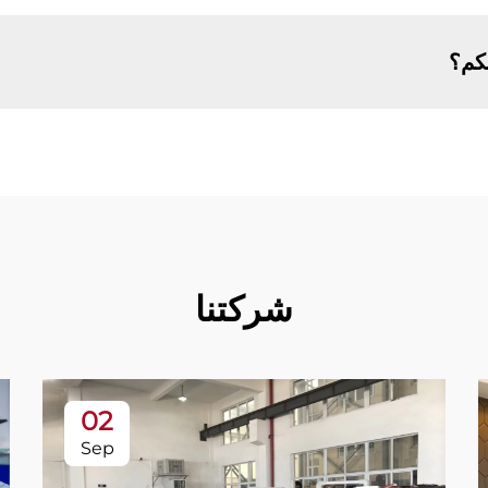
يكم؟
شركتنا
02
Sep