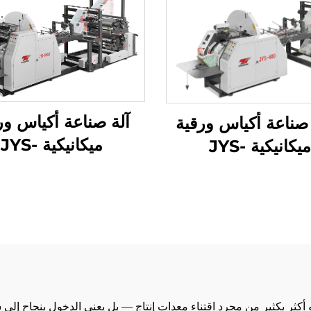
آلة صناعة أكياس ور
صناعة أكياس ورقية
ميكانيكية JYS-
ميكانيكية JYS-
50/850
400/650/85
الطباعة عبر الإنتر
هو أكثر بكثير من مجرد اقتناء معدات إنتاج — بل يعني الدخول بنجاح 