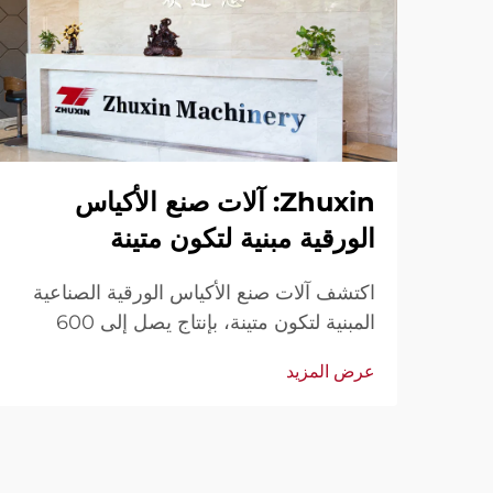
Zhuxin: آلات صنع الأكياس
الورقية مبنية لتكون متينة
اكتشف آلات صنع الأكياس الورقية الصناعية
المبنية لتكون متينة، بإنتاج يصل إلى 600
كيس/الدقيقة. موثوقة عالميًا من حيث المتانة
عرض المزيد
وسهولة الاستخدام والصيانة المحدودة. احصل
على دعم فني وخدمة سريعة. اطلب عرض
سعر اليوم.