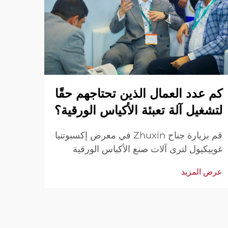
وراء
كم عدد العمال الذين تحتاجهم حقًا
تعبئ
لتشغيل آلة تعبئة الأكياس الورقية؟
قم بزيارة جناح Zhuxin في معرض إكسبوتنيا
الإنتا
غوييكيول لترى آلات صنع الأكياس الورقية
مناسب
الأوتوماتيكية أثناء العمل — تشغيل بسيط
عرض ا
عرض المزيد
التسوق
وفعال من قبل مشغل واحد. شاهد العروض
الحية. تواصل معنا عبر رسالة للحصول على
فيديو إذا لم تتمكن من الحضور.