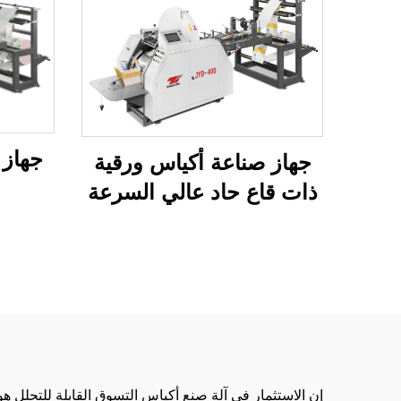
جهاز 
جهاز صناعة أكياس ورقية
ذات قاع حاد عالي السرعة
0
بنظام ميكانيكي كمبيوتر
JYD-400/650/850
إن الاستثمار في آلة صنع أكياس التسوق القابلة للتحلل 