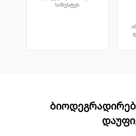
სიზუსტეს
ი
დ
Ბიოდეგრადირება
დაუფი