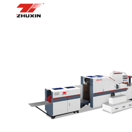
ᲛᲗᲐᲕᲐᲠᲘ ᲒᲕᲔᲠᲓᲘ
ᲞᲠᲝᲓ