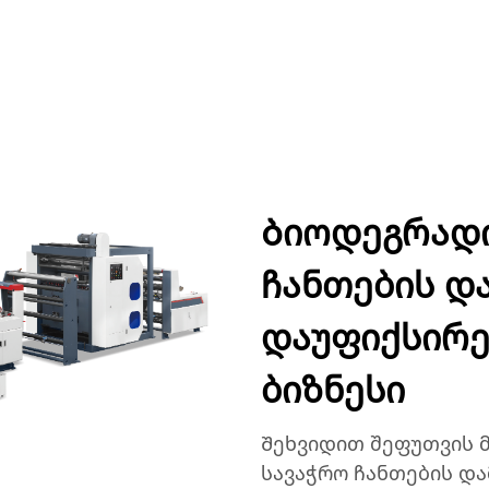
ᲣᲥᲢᲔᲑᲘ
ᲐᲞᲚᲘᲙᲐᲪᲘᲔᲑᲘ
ᲙᲝᲛᲞᲐᲜᲘᲐ
ᲡᲘᲐᲮᲚᲔᲔᲑᲘ
ᲙᲝᲜᲢᲐ
Ბიოდეგრადი
ჩანთების და
დაუფიქსირე
ბიზნესი
Შეხვიდით შეფუთვის 
სავაჭრო ჩანთების და