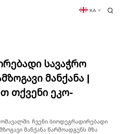
KA
ᲥᲢᲘ
ᲮᲨᲘᲠᲐᲓ ᲓᲐᲡᲛᲣᲚᲘ ᲙᲘᲗᲮᲕᲔᲑᲘ
რებადი სავაჭრო
მზოგავი მანქანა |
თ თქვენი ეკო-
მომავალში. ჩვენი ბიოდეგრადირებადი
მზოგავი მანქანა წარმოადგენს მზა