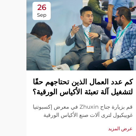
26
Sep
وراء
كم عدد العمال الذين تحتاجهم حقًا
تعبئ
لتشغيل آلة تعبئة الأكياس الورقية؟
قم بزيارة جناح Zhuxin في معرض إكسبوتنيا
الإنتا
غوييكيول لترى آلات صنع الأكياس الورقية
مناسب
الأوتوماتيكية أثناء العمل — تشغيل بسيط
عرض ا
عرض المزيد
التسوق
وفعال من قبل مشغل واحد. شاهد العروض