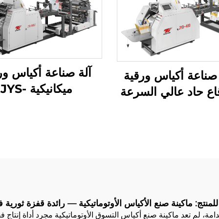
آلة صناعة أكياس ور
صناعة أكياس ورقية
ميكانيكية JYS-
اع حاد عالي السرعة
50/850
م ميكانيكي كمبيوتر
الطباعة عبر الإنتر
JYD-400/650/
للمنتج: ماكينة صنع الأكياس الأوتوماتيكية — رائدة قفزة ثورية 
امة، لم تعد ماكينة صنع أكياس التسوق الأوتوماتيكية مجرد أداة إنتاج 