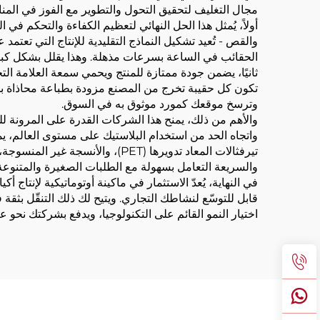
مجال التغليف لتحقيق التحول والتطوير مع الفوز في المن
أولاً، يُمثل هذا الحل النهائي لتعظيم الكفاءة والتحكم في ا
والقص - تُعيد تشكيل النماذج التقليدية للإنتاج التي تعتم
الحقائب في الساعة بسرعات مذهلة. وهذا يقلل بشكل كبير م
ثانيًا، يضمن جودة ممتازة للمنتج ويحمي سمعة العلامة التج
تكون كل حقيبة تخرج من المصنع مزودة بطباعة محاذاة بد
وترسخ موقعك كمورد موثوق به في السوق.
والأهم من ذلك، يمنح هذا الشركات القدرة على المرونة للت
واتجاه الحد من استخدام البلاستيك على مستوى العالم، يمك
تيرفثالات المعاد تدويرها (PET)
والسريعة التعامل بسهولة مع الطلبات الصغيرة والمتنوع
في النهاية، يُعدّ الاستثمار في ماكينة أوتوماتيكية لإنتاج أك
قابل للتوسّع لنشاطك التجاري. ويتيح لك ذلك التنقّل بثقة
اختيار النمو القائم على التكنولوجيا، ويدفع بشركتك نحو عص