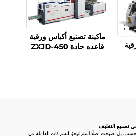
ماكينة تصنيع أكياس ورقية
قية
قاعده حادة ZXJD-450
400/6 مع
نت
في تصنيع التغليف
فحسب، بل أصبحت أصلًا استراتيجيًا للشركات العاملة في