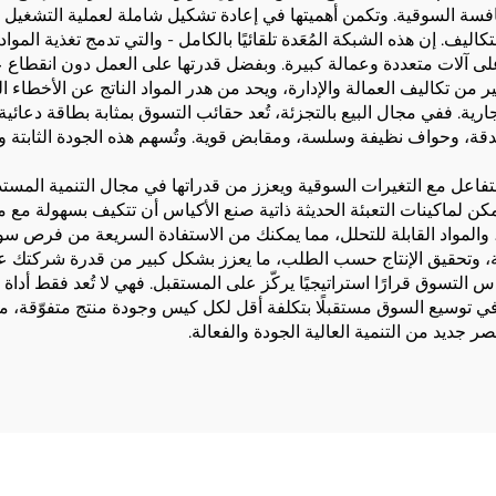
افسة السوقية. وتكمن أهميتها في إعادة تشكيل شاملة لعملية التشغيل ب
لتكاليف. إن هذه الشبكة المُعَدة تلقائيًا بالكامل - والتي تدمج تغذية ال
د على آلات متعددة وعمالة كبيرة. وبفضل قدرتها على العمل دون انقطاع ع
ن تكاليف العمالة والإدارة، ويحد من هدر المواد الناتج عن الأخطاء ا
ارية. ففي مجال البيع بالتجزئة، تُعد حقائب التسوق بمثابة بطاقة دعائية 
قة، وحواف نظيفة وسلسة، ومقابض قوية. وتُسهم هذه الجودة الثابتة وا
فاعل مع التغيرات السوقية ويعزز من قدراتها في مجال التنمية المستدامة
ن لماكينات التعبئة الحديثة ذاتية صنع الأكياس أن تتكيف بسهولة مع مخ
، والأنسجة غير المنسوجة، والمواد القابلة للتحلل، مما يمكنك من الاستفادة السريعة
ة، وتحقيق الإنتاج حسب الطلب، ما يعزز بشكل كبير من قدرة شركتك عل
ياس التسوق قرارًا استراتيجيًا يركّز على المستقبل. فهي لا تُعد فقط أداة ل
 في توسيع السوق مستقبلًا بتكلفة أقل لكل كيس وجودة منتج متفوّقة، مما
ر جديد من التنمية العالية الجودة والفعالة.