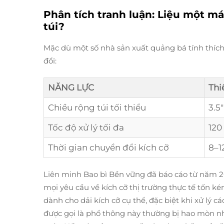
Phân tích tranh luận: Liệu một má
túi?
Mặc dù một số nhà sản xuất quảng bá tính thích
đổi:
NĂNG LỰC
Thi
Chiều rộng túi tối thiểu
3.5"
Tốc độ xử lý tối đa
120
Thời gian chuyển đổi kích cỡ
8–1
Liên minh Bao bì Bền vững đã báo cáo từ năm 20
mọi yêu cầu về kích cỡ thị trường thực tế tốn k
dành cho dải kích cỡ cụ thể, đặc biệt khi xử lý c
được gọi là phổ thông này thường bị hao mòn n