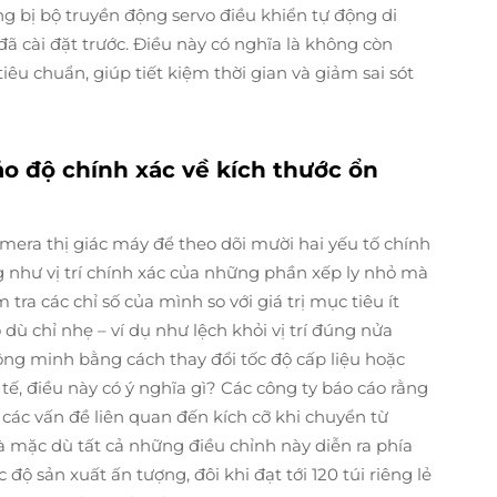
g bị bộ truyền động servo điều khiển tự động di
đã cài đặt trước. Điều này có nghĩa là không còn
iêu chuẩn, giúp tiết kiệm thời gian và giảm sai sót
ảo độ chính xác về kích thước ổn
era thị giác máy để theo dõi mười hai yếu tố chính
ng như vị trí chính xác của những phần xếp ly nhỏ mà
ra các chỉ số của mình so với giá trị mục tiêu ít
 dù chỉ nhẹ – ví dụ như lệch khỏi vị trí đúng nửa
ông minh bằng cách thay đổi tốc độ cấp liệu hoặc
 tế, điều này có ý nghĩa gì? Các công ty báo cáo rằng
ác vấn đề liên quan đến kích cỡ khi chuyển từ
 mặc dù tất cả những điều chỉnh này diễn ra phía
độ sản xuất ấn tượng, đôi khi đạt tới 120 túi riêng lẻ