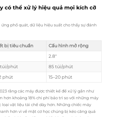
y có thể xử lý hiệu quả mọi kích cỡ
 ứng phổ quát, dữ liệu hiệu suất cho thấy sự đánh
ết bị tiêu chuẩn
Cấu hình mở rộng
2.8"
 túi/phút
85 túi/phút
2 phút
15–20 phút
23 rằng các máy được thiết kế để xử lý gần như
ém hơn khoảng 18% chi phí bảo trì so với những máy
ác loại vật liệu tái chế dày hơn. Những chiếc máy
hanh hơn vì về mặt cơ học chúng bị kéo căng quá