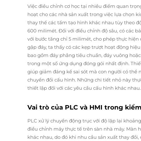
Việc điều chỉnh cơ học tại nhiều điểm quan trọn
hoạt cho các nhà sản xuất trong việc lựa chọn kí
thay thế các tấm tạo hình khác nhau tùy theo độ
600 milimét. Đối với điều chỉnh độ sâu, có các b
với bước tăng chỉ 5 milimét, cho phép thực hiện 
gập đáy, ta thấy có các kẹp trượt hoạt động hiệ
bao gồm đáy phẳng tiêu chuẩn, đáy vuông hoặc
trong một số ứng dụng đóng gói nhất định. Thiết
giúp giảm đáng kể sai sót mà con người có thể 
chuyển đổi cấu hình. Những chi tiết nhỏ này thực
thiết lập đối với các yêu cầu cấu hình khác nhau.
Vai trò của PLC và HMI trong kiểm
PLC xử lý chuyển động trục với độ lặp lại khoản
điều chỉnh máy thực tế trên sàn nhà máy. Màn hì
khác nhau, do đó khi nhu cầu sản xuất thay đổi,