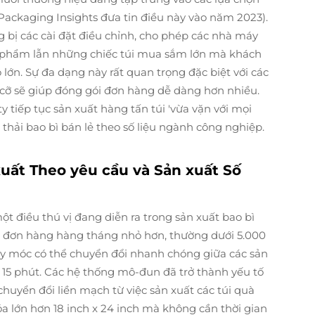
 (Packaging Insights đưa tin điều này vào năm 2023).
ng bị các cài đặt điều chỉnh, cho phép các nhà máy
 phẩm lẫn những chiếc túi mua sắm lớn mà khách
n. Sự đa dạng này rất quan trọng đặc biệt với các
h cỡ sẽ giúp đóng gói đơn hàng dễ dàng hơn nhiều.
y tiếp tục sản xuất hàng tấn túi 'vừa vặn với mọi
c thải bao bì bán lẻ theo số liệu ngành công nghiệp.
uất Theo yêu cầu và Sản xuất Số
t điều thú vị đang diễn ra trong sản xuất bao bì
ác đơn hàng hàng tháng nhỏ hơn, thường dưới 5.000
máy móc có thể chuyển đổi nhanh chóng giữa các sản
15 phút. Các hệ thống mô-đun đã trở thành yếu tố
chuyển đổi liền mạch từ việc sản xuất các túi quà
óa lớn hơn 18 inch x 24 inch mà không cần thời gian