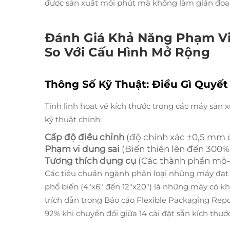
được sản xuất mỗi phút mà không làm gián đoạn
Đánh Giá Khả Năng Phạm Vi 
So Với Cấu Hình Mở Rộng
Thông Số Kỹ Thuật: Điều Gì Quyế
Tính linh hoạt về kích thước trong các máy sản x
kỹ thuật chính:
Cấp độ điều chỉnh
(độ chính xác ±0,5 mm 
Phạm vi dung sai
(Biến thiên lên đến 300% 
Tương thích dụng cụ
(Các thành phần mô-đ
Các tiêu chuẩn ngành phân loại những máy đạt 
phổ biến (4"x6" đến 12"x20") là những máy có k
trích dẫn trong Báo cáo
Flexible Packaging Rep
92% khi chuyển đổi giữa 14 cài đặt sẵn kích thướ