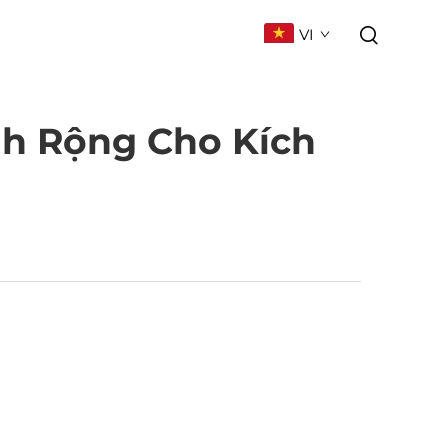
VI
ÊN HỆ
CÂU HỎI THƯỜNG GẶP
nh Rộng Cho Kích