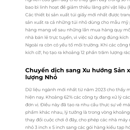
bao bì linh hoạt để giảm thiểu lãng phí vật liệu
Các thiết bị sản xuất túi giấy mới nhất được tra
sản xuất ra cả những túi nhỏ dùng cho mẫu mỹ
hàng mang về sau những lần mua hàng quy mô lớ
nhà bán lẻ trực tuyến, vì việc sử dụng đúng kíc
Ngoài ra còn có yếu tố môi trường. Khi các công t
kích cỡ', họ tạo ra khoảng 12 phần trăm lượng rá
Chuyển dịch sang Xu hướng Sản x
lượng Nhỏ
Dữ liệu ngành mới nhất từ năm 2023 cho thấy mộ
hiện nay. Khoảng 62% các công ty đang xử lý c
đơn vị. Điều này đã tạo ra nhu cầu thực sự về 
phẩm khác nhau, lý tưởng là trong vòng khoảng 
thay đổi cuộc chơi ở đây, cho phép các nhà máy 
nhỏ 3 inch x 5 inch sang các gói hàng kiểu tạp h