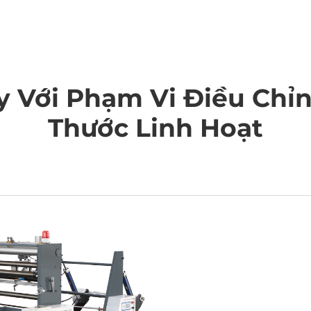
SẢN PHẨM
ỨNG DỤNG
CÔNG TY
TIN TỨC
LI
y Với Phạm Vi Điều Chỉ
Thước Linh Hoạt