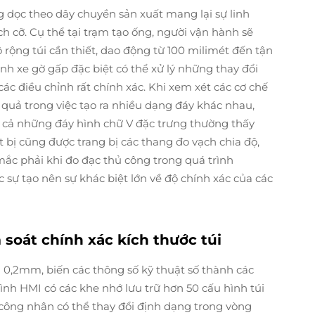
g dọc theo dây chuyền sản xuất mang lại sự linh
ch cỡ. Cụ thể tại trạm tạo ống, người vận hành sẽ
 rộng túi cần thiết, dao động từ 100 milimét đến tận
ánh xe gờ gấp đặc biệt có thể xử lý những thay đổi
các điều chỉnh rất chính xác. Khi xem xét các cơ chế
u quả trong việc tạo ra nhiều dạng đáy khác nhau,
 cả những đáy hình chữ V đặc trưng thường thấy
 bị cũng được trang bị các thang đo vạch chia độ,
mắc phải khi đo đạc thủ công trong quá trình
 sự tạo nên sự khác biệt lớn về độ chính xác của các
 soát chính xác kích thước túi
g 0,2mm, biến các thông số kỹ thuật số thành các
nh HMI có các khe nhớ lưu trữ hơn 50 cấu hình túi
 công nhân có thể thay đổi định dạng trong vòng