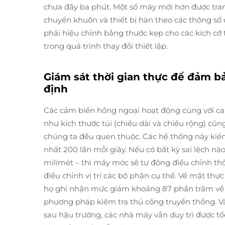
chưa đầy ba phút. Một số máy mới hơn được tran
chuyển khuôn và thiết bị hàn theo các thông số 
phải hiệu chỉnh bằng thước kẹp cho các kích cỡ t
trong quá trình thay đổi thiết lập.
Giám sát thời gian thực để đảm b
định
Các cảm biến hồng ngoại hoạt động cùng với cam
như kích thước túi (chiều dài và chiều rộng) cũ
chúng ta đều quen thuộc. Các hệ thống này kiểm t
nhất 200 lần mỗi giây. Nếu có bất kỳ sai lệch nào
milimét – thì máy móc sẽ tự động điều chỉnh th
điều chỉnh vị trí các bộ phận cụ thể. Về mặt thực
họ ghi nhận mức giảm khoảng 87 phần trăm về c
phương pháp kiểm tra thủ công truyền thống. Và
sau hậu trường, các nhà máy vẫn duy trì được tốc 