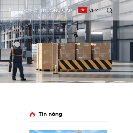
VI
ÊN HỆ
CÂU HỎI THƯỜNG GẶP
Tin nóng