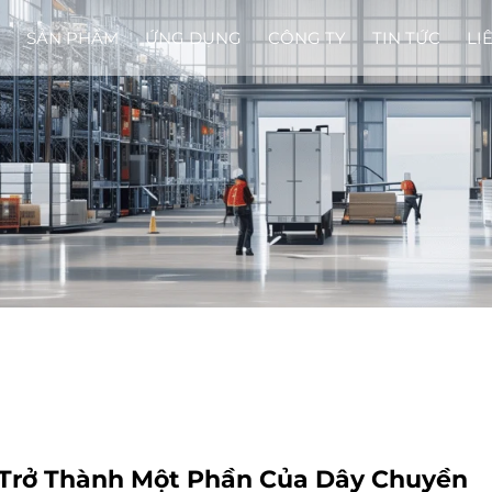
SẢN PHẨM
ỨNG DỤNG
CÔNG TY
TIN TỨC
LI
 Trở Thành Một Phần Của Dây Chuyền