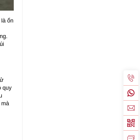
 là ổn
ng.
úi
sử
ộ quy
u
ờ mà