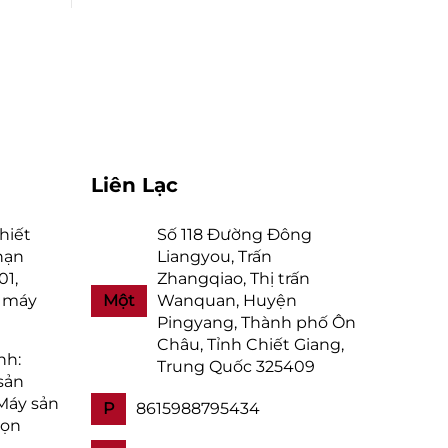
Liên Lạc
hiết
Số 118 Đường Đông
hạn
Liangyou, Trấn
01,
Zhangqiao, Thị trấn
g máy
Một
Wanquan, Huyện
Pingyang, Thành phố Ôn
Châu, Tỉnh Chiết Giang,
nh:
Trung Quốc 325409
sản
Máy sản
P
8615988795434
họn