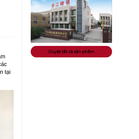
Duyệt tất cả sản phẩm
hậm
các
n tại