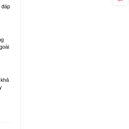
à đáp
ng
goài
 khả
y