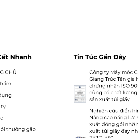
Kết Nhanh
Tin Tức Gần Đây
G CHỦ
Công ty Máy móc C
Giang Trúc Tân gia 
phẩm
chứng nhận ISO 90
củng cố chất lượn
dụng
sản xuất túi giấy
 ty
Nghiên cứu điển hì
Nâng cao năng lực 
ức
xuất đóng gói nhờ 
ỏi thường gặp
xuất túi giấy đáy n
ZXJD-450