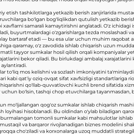
 etish tashkilotlarga yetkazib berish zanjirlarida mustaq
vchilarga bo'lgan bog'liqlikdan qutulish yetkazib berish
avflarni samarali kamaytirishni anglatadi. O'z ichidagi i
ladi, buyurtmalardagi o'zgarishlarga tezda moslashadi v
nlay bartaraf etadi — bu esa ular uchun muhim raqobat afz
ishiga qaramay, o'z zavodida ishlab chiqarish uzun muddatli
atli tayyor sumkalar hosil qilish orqali kompaniyalar yet
arini bekor qiladi. Bu birlukdagi ambalaj xarajatlarini ke
aylantiradi.
lar to'liq mos kelishni va sozlash imkoniyatini ta'minlay
ri kabi qat'iy oziq-ovqat sifat xavfsizligi standartlariga ri
chiqarishni qo'llab-quvvatlovchi kuchli brend sifatida xizm
ar uchun bo'lsin, tashqi chop etuvchilarga tayanmasdan,
un mo'ljallangan qog'oz sumkalar ishlab chiqarish mashin
ish loyihasi hisoblanadi. Bu oldindan o'ylab biladigan qar
burmalangan tomonli sumkalar kabi mahsulotlar ishlab ch
ustaqil va barqaror rivojlanadigan biznes modelini shakl
oqqa cho'ziladi va korxonalarga uzoq muddatli strategik