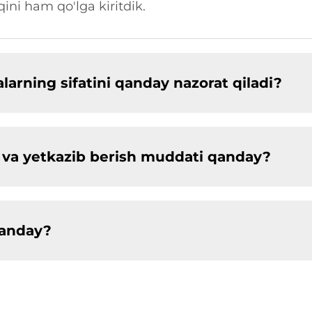
ni ham qo'lga kiritdik.
arning sifatini qanday nazorat qiladi?
ligi va yetkazib berish muddati qanday?
qanday?