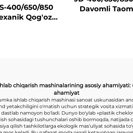
S-400/650/850
Davomli Taom
exanik Qog'oz
Uchun Boʻyit
mka Tayyorlash
Masini
shinasi Onlayn
Bosma Bilan
lab chiqarish mashinalarining asosiy ahamiyati: 
ahamiyat
umka ishlab chiqarish mashinasi sanoat uskunasidan a
end yetakchiligini o'rnatish uchun strategik vosita xizmat
dastlab namoyon bo'ladi. Dunyo bo'ylab «plastik cheklov
ilish sohasidagi tushunchalari oshib bormoqda, natijada
iya qilish tashkilotlarga ekologik mas'uliyat sohasida to'g
ga mos keladi. Bu nafaqat moda orqali ketayotgan jaray