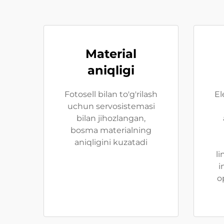
Material
aniqligi
Fotosell bilan to'g'rilash
El
uchun servosistemasi
bilan jihozlangan,
bosma materialning
aniqligini kuzatadi
li
i
o