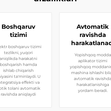
Boshqaruv
Avtomatik
tizimi
ravishda
harakatlana
ektr boshqaruv tizimi
tezlikni, yuqori
Yopishqoq modda
aniqlikda harakatni
aplikator tizimi
boshqarish hamda
yopishqoq moddani
ishlab chiqarish
mashina ishlashi bil
niyasini ta'minlaydi. U
avtomatik ravishd
ntegratsiya effekti va
harakatlanishiga
ptik tolani avtomatik
yordam beradi.
ravishda aniqlaydi