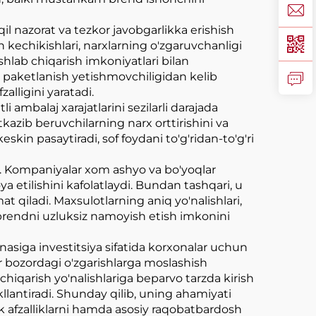
il nazorat va tezkor javobgarlikka erishish
 kechikishlari, narxlarning o'zgaruvchanligi
shlab chiqarish imkoniyatlari bilan
a paketlanish yetishmovchiligidan kelib
alligini yaratadi.
 ambalaj xarajatlarini sezilarli darajada
kazib beruvchilarning narx orttirishini va
skin pasaytiradi, sof foydani to'g'ridan-to'g'ri
di. Kompaniyalar xom ashyo va bo'yoqlar
oya etilishini kafolatlaydi. Bundan tashqari, u
at qiladi. Maxsulotlarning aniq yo'nalishlari,
 brendni uzluksiz namoyish etish imkonini
asiga investitsiya sifatida korxonalar uchun
or bozordagi o'zgarishlarga moslashish
iqarish yo'nalishlariga beparvo tarzda kirish
lantiradi. Shunday qilib, uning ahamiyati
 afzalliklarni hamda asosiy raqobatbardosh