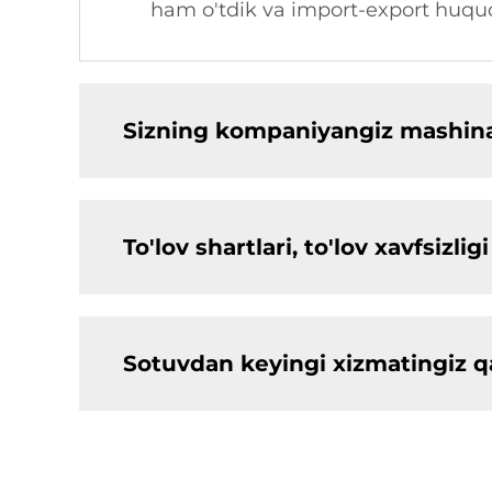
ham o'tdik va import-export huquqi
Sizning kompaniyangiz mashinal
To'lov shartlari, to'lov xavfsiz
Sotuvdan keyingi xizmatingiz 