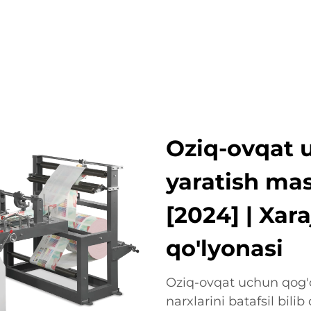
OTLAR
ISTIQBOLLI TARMOQLAR
KOMPANIYA
YANG
Oziq-ovqat 
yaratish mas
[2024] | Xara
qo'lyonasi
Oziq-ovqat uchun qog'
narxlarini batafsil bili