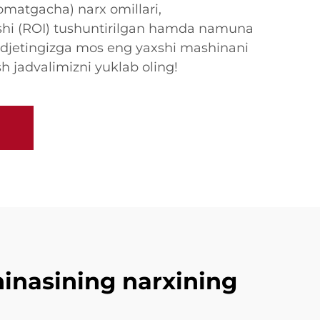
tomatgacha) narx omillari,
ishi (ROI) tushuntirilgan hamda namuna
Byudjetingizga mos eng yaxshi mashinani
sh jadvalimizni yuklab oling!
inasining narxining