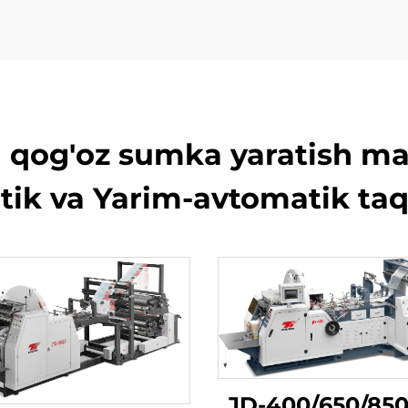
 qog'oz sumka yaratish mas
ik va Yarim-avtomatik ta
JD-400/650/850