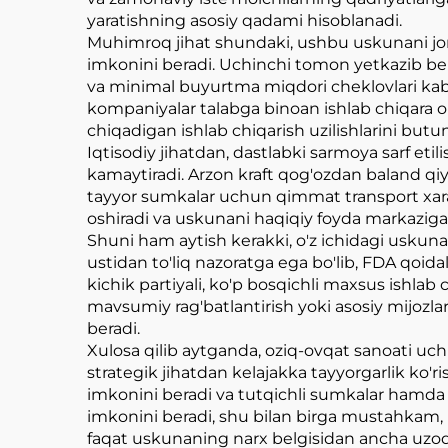
yaratishning asosiy qadami hisoblanadi.
Muhimroq jihat shundaki, ushbu uskunani joriy
imkonini beradi. Uchinchi tomon yetkazib beru
va minimal buyurtma miqdori cheklovlari kabi x
kompaniyalar talabga binoan ishlab chiqara o
chiqadigan ishlab chiqarish uzilishlarini butu
Iqtisodiy jihatdan, dastlabki sarmoya sarf etil
kamaytiradi. Arzon kraft qog'ozdan baland qiym
tayyor sumkalar uchun qimmat transport xarajatl
oshiradi va uskunani haqiqiy foyda markaziga 
Shuni ham aytish kerakki, o'z ichidagi uskuna
ustidan to'liq nazoratga ega bo'lib, FDA qoidala
kichik partiyali, ko'p bosqichli maxsus ishlab 
mavsumiy rag'batlantirish yoki asosiy mijozl
beradi.
Xulosa qilib aytganda, oziq-ovqat sanoati uch
strategik jihatdan kelajakka tayyorgarlik ko'r
imkonini beradi va tutqichli sumkalar hamda 
imkonini beradi, shu bilan birga mustahkam, m
faqat uskunaning narx belgisidan ancha uzoqr