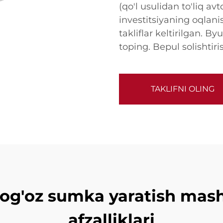
(qo'l usulidan to'liq av
investitsiyaning oqlan
takliflar keltirilgan. 
toping. Bepul solishtiri
TAKLIFNI OLING
og'oz sumka yaratish mash
afzalliklari