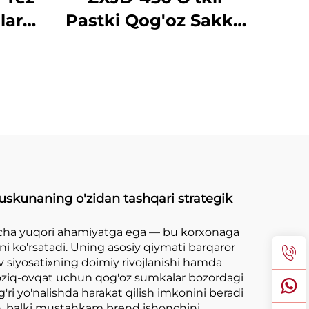
lar
Pastki Qog'oz Sakkiz
ma
Yaratish Masini
uskunaning o'zidan tashqari strategik
ncha yuqori ahamiyatga ega — bu korxonaga
ini ko'rsatadi. Uning asosiy qiymati barqaror
 siyosati»ning doimiy rivojlanishi hamda
 oziq-ovqat uchun qog'oz sumkalar bozordagi
'ri yo'nalishda harakat qilish imkonini beradi
on, balki mustahkam brend ishonchini