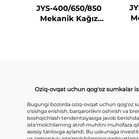
JY
JYS-400/650/850
M
Mekanik Kağız
Su
Sumka Yetkazish
Ma
Mashini
Oziq-ovqat uchun qog'oz sumkalar ish
Bugungi bozorda oziq-ovqat uchun qog'oz s
o'sishga erishish, barqarorlikni oshirish va br
boshqichlash tendentsiyasiga javob berishda 
iste'molchilarning atrof-muhitni muhofaza q
asosiy tanlovga aylandi. Bu uskunaga investits
va zamonaviy iste'molchilarning qadriyatlari