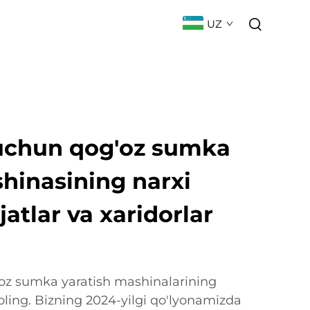
UZ
ILIKLAR
BOG'LANISH
FAQ
uchun qog'oz sumka
hinasining narxi
jatlar va xaridorlar
oz sumka yaratish mashinalarining
b oling. Bizning 2024-yilgi qo'lyonamizda