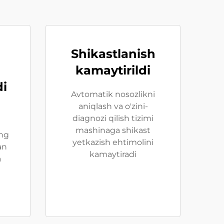
Shikastlanish
kamaytirildi
di
Avtomatik nosozlikni
aniqlash va o'zini-
diagnozi qilish tizimi
mashinaga shikast
ng
yetkazish ehtimolini
an
kamaytiradi
a