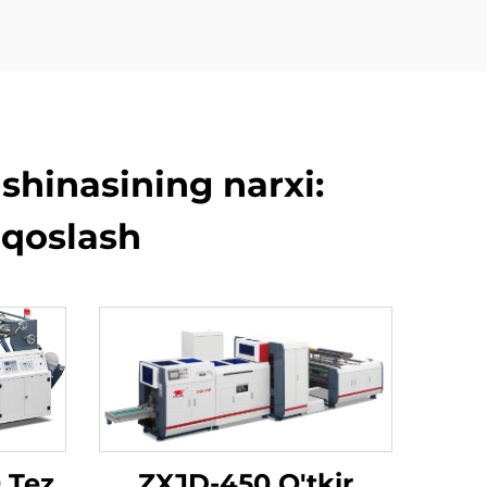
hinasining narxi:
qqoslash
 Tez
ZXJD-450 O'tkir