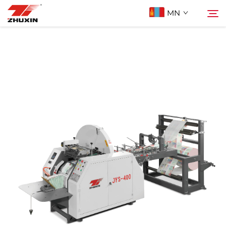
MN
Бүтээгдэхүүн
Хайх
Ашиглах Зорилго
Компани
Мэдээ
Холбоо Барих
Түгээмэл асуулт