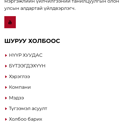
мэргэжлийн үйлчилгээний танилцуулгын олон
улсын алдартай үйлдвэрлэгч.
ШУРУУ ХОЛБООС
НҮҮР ХУУДАС
БҮТЭЭГДЭХҮҮН
Хэрэглээ
Компани
Мэдээ
Түгээмэл асуулт
Холбоо барих