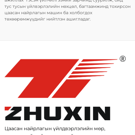
ажиллах" гэсэн үйлчилгээний зарчимд суурилж, бид
тус тусын үйлвэрлэлийн нөхцөл, багтаамжинд тохирсон
цаасан найрлагын машин ба холбогдох
төхөөрөмжүүдийг нийтлэн ашигладаг.
Цаасан найрлагын үйлдвэрлэлийн мөр,