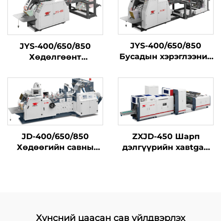
JYS-400/650/850
JYS-400/650/850
Бусадын хэрэглээний
Хөдөлгөөнт
цахилгаан
цахилгаан
дулааралтай хавтан
бэлтгэлийн машин
барих үйлдвэрлэлийн
машин төрөл бүрийн
онлайн дулаарал
JD-400/650/850
ZXJD-450 Шарп
Хөдөөгийн савны
дэлгүүрийн хавtgай
өндөр хурдны
зөөврийн бemachine
үйлдвэрлэлийн
машин
Хүнсний цаасан сав үйлдвэрлэх