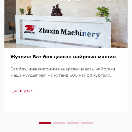
Жухсин: Бат бөх цаасан найрлын машин
Бат бөх, инженерийн чанартай цаасан найрлын
машинуудыг нэг минутанд 600 найрл хүртэлх
хурдтайгаар үйлдвэрлэдэг. Хүчин чадал, ашиглах
хялбар байдал, доод түвшний зогсолттойгоороо
Цааш үзэх
дэлхийн хэмжээнд итгэл үнэнчээр ашиглагддаг.
Мэргэжлийн дэмжлэг, хурдан үйлчилгээ аваарай.
Өнөөдөр л санал хүсэлт ирүүлээрэй.