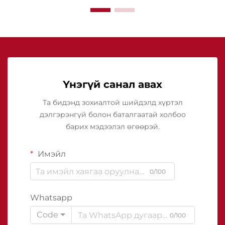
Үнэгүй санал авах
Та бидэнд зохиалтой шийдэлд хүртэл
дэлгэрэнгүй болон баталгаатай холбоо
барих мэдээлэл өгөөрэй.
Имэйл
0/100
Whatsapp
Code
0/100