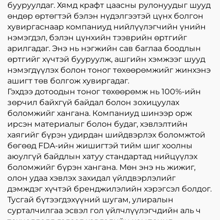
бууруулдаг. Хямд крафт цаасны рулонуудыг шууд
өндөр өртөгтэй бэлэн нүдэлгээтэй цүнх болгон
хувиргаснаар компаниуд нийлүүлэгчийн үнийн
нэмэгдэл, бэлэн цүнхийн тээврийн өртгийг
арилгадаг. Энэ нь нэгжийн сав баглаа боодлын
өртгийг хүчтэй бууруулж, ашгийн хэмжээг шууд
нэмэгдүүлэх болон тоног төхөөрөмжийг жинхэнэ
ашигт төв болгож хувиргадаг.
Гэхдээ дотоодын тоног төхөөрөмж нь 100%-ийн
зөрчил байхгүй байдал болон зохицуулах
боломжийг хангана. Компаниуд шинээр орж
ирсэн материалыг болон будаг, хэвлэлтийн
хаягийг бүрэн удирдан шийдвэрлэх боломжтой
бөгөөд FDA-ийн жишигтэй тийм шиг хоолны
аюулгүй байдлын хатуу стандартад нийцүүлэх
боломжийг бүрэн хангана. Мөн энэ нь жижиг,
олон удаа хэвлэх захидал үйлдвэрлэлийг
дэмждэг хүчтэй бренджилэлийн хэрэгсэл болдог.
Тусгай бүтээгдэхүүний шугам, улиралын
сурталчилгаа эсвэл гол үйлчлүүлэгчдийн аль ч