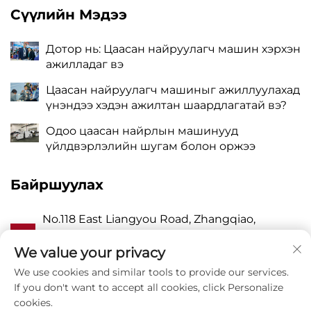
Сүүлийн Мэдээ
Дотор нь: Цаасан найруулагч машин хэрхэн
ажилладаг вэ
Цаасан найруулагч машиныг ажиллуулахад
үнэндээ хэдэн ажилтан шаардлагатай вэ?
Одоо цаасан найрлын машинууд
үйлдвэрлэлийн шугам болон оржээ
Байршуулах
No.118 East Liangyou Road, Zhangqiao,
А
Wanquan Town, Pingyang, Wenzhou City,
Zhejiang P.R. China 325409
We value your privacy
We use cookies and similar tools to provide our services.
P
8615988795434
If you don't want to accept all cookies, click Personalize
cookies.