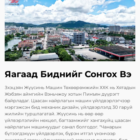
Яагаад Биднийг Сонгох Вэ
Зхэцзян Жүүсинь Машин Төхөөрөмжийн ХХК нь Хятадын
Жэбзян аймгийн Вэньчжоу хотын Пинъян дүүрэгт
байрладаг. Цаасан найрлагын машин үйлдвэрлэгчээр
мэргэжсэн бид механик дизайн, үйлдвэрлэлд 30 гаруй
жилийн туршлагатай. Жүүсинь нь өөр өөр
үйлвэрлэлийн нөхцөл, багтаамжийг хангахуйц цаасан
найрлагын машинуудыг санал болгодог. "Чанарын
бүтээгдэхүүн үйлдвэрлэх, бүрэн итгэл үнэнчээр