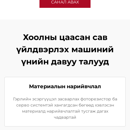
САНАЛ АВАХ
Хоолны цаасан сав
үйлдвэрлэх машиний
үнийн давуу талууд
Материалын нарийвчлал
Гэрлийн эсэргүүцэл засварлах фоторезистор ба
серво системтэй хангагдсан бөгөөд хэвлэсэн
материалд нарийвчлалтай тусгаж дагах
чадвартай