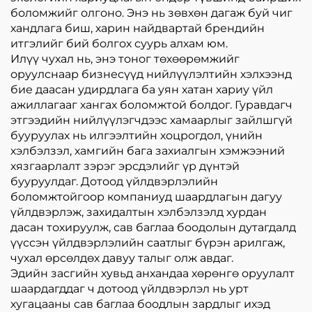
боломжийг олгоно. Энэ нь зөвхөн дагаж буй чиг
хандлага биш, харин найдвартай брендийн
итгэлийг бий болгох суурь алхам юм.
Илүү чухал нь, энэ тоног төхөөрөмжийг
оруулснаар бизнесүүд нийлүүлэлтийн хэлхээнд
бие даасан удирдлага ба уян хатан хариу үйл
ажиллагааг хангах боломжтой болдог. Гуравдагч
этгээдийн нийлүүлэгчдээс хамаарлыг зайлшгүй
бууруулах нь илгээлтийн хоцрогдол, үнийн
хэлбэлзэл, хамгийн бага захиалгын хэмжээний
хязгаарлалт зэрэг эрсдэлийг үр дүнтэй
бууруулдаг. Дотоод үйлдвэрлэлийн
боломжтойгоор компаниуд шаардлагын дагуу
үйлдвэрлэж, захидалтын хэлбэлзэлд хурдан
дасан тохируулж, сав баглаа боодолын дутагдалд
үүссэн үйлдвэрлэлийн саатлыг бүрэн арилгаж,
чухал өрсөлдөх давуу талыг олж авдаг.
Эдийн засгийн хувьд анхандаа хөрөнгө оруулалт
шаардагддаг ч дотоод үйлдвэрлэл нь урт
хугацааны сав баглаа боодлын зардлыг ихэд