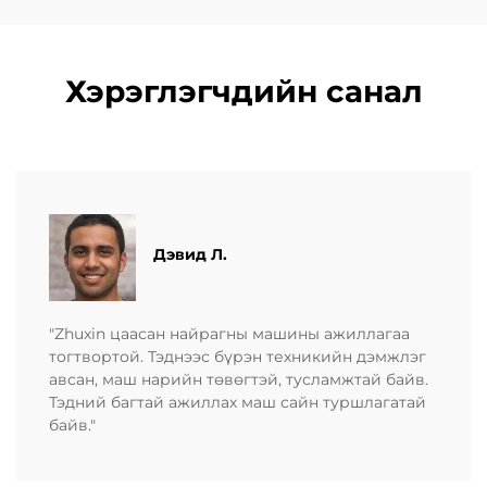
Хэрэглэгчдийн санал
Дэвид Л.
"Zhuxin цаасан найрагны машины ажиллагаа
тогтвортой. Тэднээс бүрэн техникийн дэмжлэг
авсан, маш нарийн төвөгтэй, тусламжтай байв.
Тэдний багтай ажиллах маш сайн туршлагатай
байв."