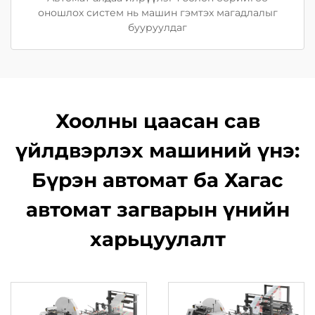
оношлох систем нь машин гэмтэх магадлалыг
бууруулдаг
Хоолны цаасан сав
үйлдвэрлэх машиний үнэ:
Бүрэн автомат ба Хагас
автомат загварын үнийн
харьцуулалт