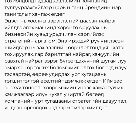
тохиолдолд гадаад хэвлэлийн компанид
тулгуурлахгүйгээр цорын ганц брендийн нэр
танигдлыг хангаж өгдөг.
Эцэст нь хоолны зэрэглэлтэй цаасан найраг
үйлдвэрлэх машинд хөрөнгө оруулах нь
бизнесийн хувьд урьдчилан сэргийлэх
стратегийн арга юм. Энэ ирээдүй рүү чиглэсэн
шийдвэр нь зах зээлийн өөрчлөлтөнд уян хатан
тохируулах, гар барилттай найраг, хажуугийн
савхтай найраг зэрэг бүтээгдэхүүний шугам луу
амархан өргөжих боломжийг олгох бөгөөд илүү
тэсвэртэй, өөрөө удирдах, урт хугацааны
тэгшитгэлтэй өсөлтийг дэмжиж өгдөг. Иймээс
энэхүү тоног төхөөрөмжийн үнээс хамаагүй их
хэмжээгээр илүү чухал учиртай бөгөөд
компанийн урт хугацааны стратегийн давуу тал,
үндсэн өрсөлдөх чадварыг илэрхийлдэг.