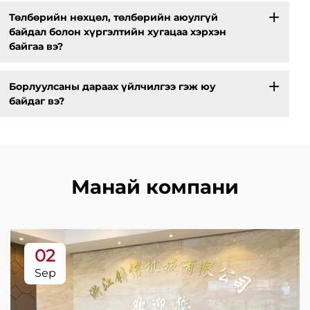
Төлбөрийн нөхцөл, төлбөрийн аюулгүй
байдал болон хүргэлтийн хугацаа хэрхэн
байгаа вэ?
Борлуулсаны дараах үйлчилгээ гэж юу
байдаг вэ?
Манай компани
02
Sep