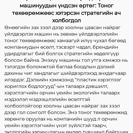
машинуудын үндсэн өртөг: Тоног
төхөөрөмжөөс хэтэрсэн стратегийн ач
холбогдол
Өнөөгийн зах зээл дээр хоолны цаасан найраг
үйлдвэрлэх машин нь зөвхөн үйлдвэрлэлийн
тоног төхөөрөмжөөс хамаагүй илүү чухал бөгөөд
компаниудын өсөлт, тэсвэрт чадал, брендийн
удирдлагыг бий болгох стратегийн хөдөлгүүр
болсон байна. Энэхүү машины гол утга хэмжээ нь
тэлэгдэх боломжтой баглаа боодлын дэлхий
дахины чиг хандлагыг шийдвэрлэхэд анхдагчаар
илэрдэг. Дэлхийн хэмжээнд “пластик хэрэглээг
хориглох бодлогууд”-ын талаарх дэвшилт,
хэрэглэгчийн орчин үеийн экологийн талаарх
мэдээлэл мэдээшлэлийн өсөлттэй
холбоотойгоор хоолны цаасан найраг зах зээл
дээр гол сонголт болсон. Энэ тоног төхөөрөмжид
хөрөнгө оруулах нь компанийн шууд л орчин
үеийн хэрэглэгчийн үнэт зүйлстэй таарч,
экологийн хариуцлагын өндөр түвшинд байрших