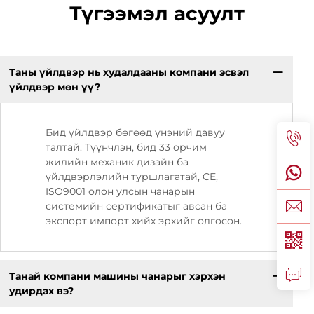
Түгээмэл асуулт
Таны үйлдвэр нь худалдааны компани эсвэл
үйлдвэр мөн үү?
Бид үйлдвэр бөгөөд үнэний давуу
талтай. Түүнчлэн, бид 33 орчим
жилийн механик дизайн ба
үйлдвэрлэлийн туршлагатай, CE,
ISO9001 олон улсын чанарын
системийн сертификатыг авсан ба
экспорт импорт хийх эрхийг олгосон.
Танай компани машины чанарыг хэрхэн
удирдах вэ?