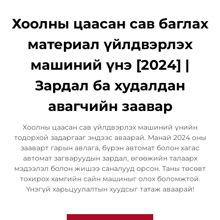
Хоолны цаасан сав баглах
материал үйлдвэрлэх
машиний үнэ [2024] |
Зардал ба худалдан
авагчийн заавар
Хоолны цаасан сав үйлдвэрлэх машиний үнийн
тодорхой задаргааг эндээс аваарай. Манай 2024 оны
зааварт гарын авлага, бүрэн автомат болон хагас
автомат загваруудын зардал, өгөөжийн талаарх
мэдээлэл болон жишээ саналууд орсон. Таны төсөвт
тохирох хамгийн сайн машиныг олох боломжтой.
Үнэгүй харьцуулалтын хуудсыг татаж аваарай!