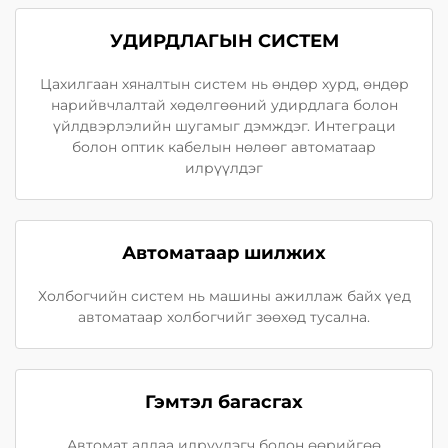
УДИРДЛАГЫН СИСТЕМ
Цахилгаан хяналтын систем нь өндөр хурд, өндөр
нарийвчлалтай хөдөлгөөний удирдлага болон
үйлдвэрлэлийн шугамыг дэмждэг. Интеграци
болон оптик кабелын нөлөөг автоматаар
илрүүлдэг
Автоматаар шилжих
Холбогчийн систем нь машины ажиллаж байх үед
автоматаар холбогчийг зөөхөд тусална.
Гэмтэл багасгах
Автомат алдаа илрүүлэгч болон өөрийгөө