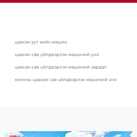
цаасан уут хийх машин
цаасан сав үйлдвэрлэх машиний үнэ
цаасан сав үйлдвэрлэх машиний зардал
хоолны цаасан сав үйлдвэрлэх машиний үнэ