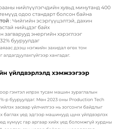
арааны нийлүүлэгчдийн хувьд минутанд 400
темүүд одоо стандарт болсон байна
жтой
: Чийгийн эсэргүүцэлтэй, дахин
астай нийцдэг байх
н загварууд энергийн хэрэглээг
32% бууруулдаг
саяаас дээш нэгжийн захидал өгөх том
 алдагдуулахгүйгээр хангадаг.
йн үйлдвэрлэлд хэмжээгээр
оор гэмтэл илрэх тусам машин зураглалын
%-р бууруулдаг. Мөн 2023 оны Production Tech
ийлэх засвар үйлчилгээ нь зогсонги байдлыг
х баглах үед эдгээр машинууд цүнх үйлдвэрлэх
өд хүмүүс гар аргаар хийх үед боломжгүй хурдны