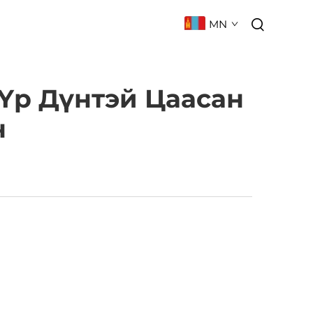
MN
 БАРИХ
ТҮГЭЭМЭЛ АСУУЛТ
Үр Дүнтэй Цаасан
н