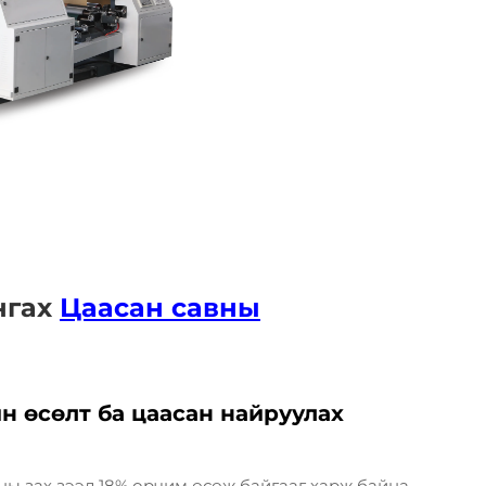
нгах
Цаасан савны
н өсөлт ба цаасан найруулах
ы зах зээл 18% орчим өсөж байгааг харж байна.