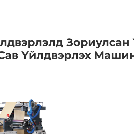
АШИГЛАХ ЗОРИЛГО
КОМПАНИ
МЭДЭЭ
ХОЛБОО
лдвэрлэлд Зориулсан 
Сав Үйлдвэрлэх Маши