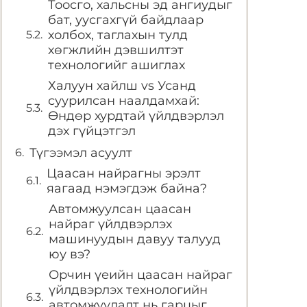
Тоосго, хальсны эд ангиудыг
бат, уусгахгүй байдлаар
холбох, таглахын тулд
хөгжлийн дэвшилтэт
технологийг ашиглах
Халуун хайлш vs Усанд
суурилсан наалдамхай:
Өндөр хурдтай үйлдвэрлэл
дэх гүйцэтгэл
Түгээмэл асуулт
Цаасан найрагны эрэлт
яагаад нэмэгдэж байна?
Автомжуулсан цаасан
найраг үйлдвэрлэх
машинуудын давуу талууд
юу вэ?
Орчин үеийн цаасан найраг
үйлдвэрлэх технологийн
автомжуулалт нь гарцыг