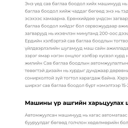
Энэ үед сав баглаа боодол хийх машинууд нь 
баглаа боодол хийж чаддаг бөгөөд энэ нь тэ
эсэхээс хамаарна. Ерөнхийдөө үндсэн загва
баглаа боодол хийдэг бол сервожуудаар аж
загварууд нь ихэвчлэн минутанд 200-оос дээ
Ердийн хэлбэртэй сав баглаа боодлын тогтв
үйлдвэрлэлийн шугамууд маш сайн ажилладаг.
зэрэг ямар нэгэн онцлог хэлбэр хүсвэл хурд н
жилийн Сав баглаа боодлын автомжуулалтын 
төвөгтэй дизайн нь хурдыг дунджаар дөрөвни
сонирхолтой зүй тогтол харагдаж байна. Хэр
ширхэг сав баглаа боодол бүрт нэмэлтээр 15-
Машины үр ашгийн харьцуулах 
Автомжуулсан машинууд нь хагас автоматаас 
бууруулдаг бөгөөд голчлон хөдөлмөрийн боло