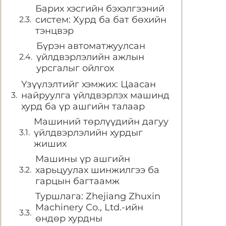
Барих хэсгийн бэхэлгээний
систем: Хурд ба бат бөхийн
тэнцвэр
Бүрэн автоматжуулсан
үйлдвэрлэлийн ажлын
урсгалыг ойлгох
Үзүүлэлтийг хэмжих: Цаасан
найруулга үйлдвэрлэх машинд
хурд ба үр ашгийн талаар
Машиний төрлүүдийн дагуу
үйлдвэрлэлийн хурдыг
жиших
Машины үр ашгийн
харьцуулах шинжилгээ ба
гарцын багтаамж
Туршлага: Zhejiang Zhuxin
Machinery Co., Ltd.-ийн
өндөр хурдны