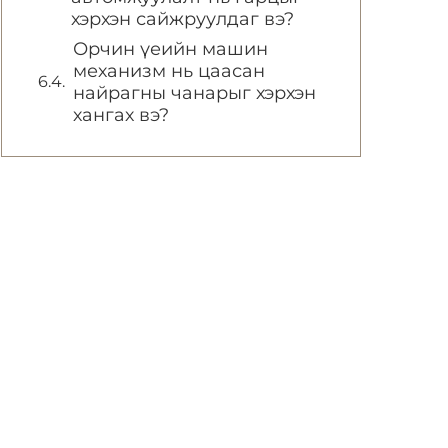
хэрхэн сайжруулдаг вэ?
Орчин үеийн машин
механизм нь цаасан
найрагны чанарыг хэрхэн
хангах вэ?