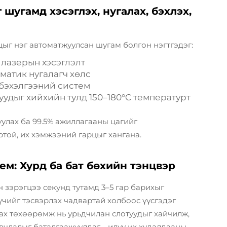
шугамд хэсэглэх, нугалах, бэхлэх,
ыг нэг автоматжуулсан шугам болгон нэгтгэдэг:
 лазерын хэсэглэлт
матик нугалагч хөлс
н бэхэлгээний систем
уудыг хийхийн тулд 150–180°C температурт
улах ба 99.5% ажиллагааны цагийг
ртой, их хэмжээний гарцыг хангана.
ем: Хурд ба бат бөхийн тэнцвэр
 зэрэгцээ секунд тутамд 3–5 гар барихыг
 хүчийг тэсвэрлэх чадвартай холбоос үүсгэдэг
лах төхөөрөмж нь урьдчилан слотуудыг хайчилж,
йвчлалыг баталгаажуулдаг—илүү их худалдааны