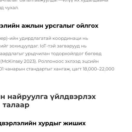
д чухал.
элийн ажлын урсгалыг ойлгох
ер)-ийн удирдлагатай координаци нь
йг зохицуулдаг. IoT-тэй загварууд нь
аардлагыг урьдчилан тодорхойлдог бөгөөд
(McKinsey 2023). Роллоноос эхлээд эцсийн
01 чанарын стандартыг хангаж, цагт 18,000–22,000
ан найруулга үйлдвэрлэх
 талаар
двэрлэлийн хурдыг жиших