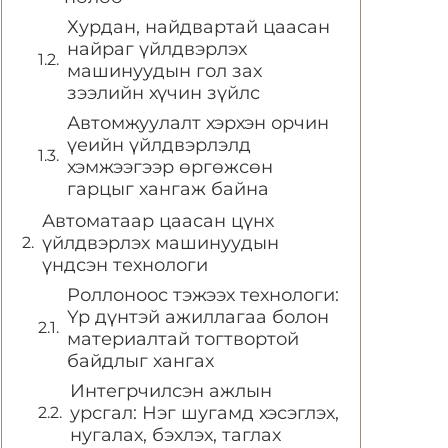
Хурдан, найдвартай цаасан
найраг үйлдвэрлэх
машинуудын гол зах
зээлийн хүчин зүйлс
Автомжуулалт хэрхэн орчин
үеийн үйлдвэрлэлд
хэмжээгээр өргөжсөн
гарцыг хангаж байна
Автоматаар цаасан цүнх
үйлдвэрлэх машинуудын
үндсэн технологи
Роллоноос тэжээх технологи:
Үр дүнтэй ажиллагаа болон
материалтай тогтвортой
байдлыг хангах
Интегрчилсэн ажлын
урсгал: Нэг шугамд хэсэглэх,
нугалах, бэхлэх, таглах