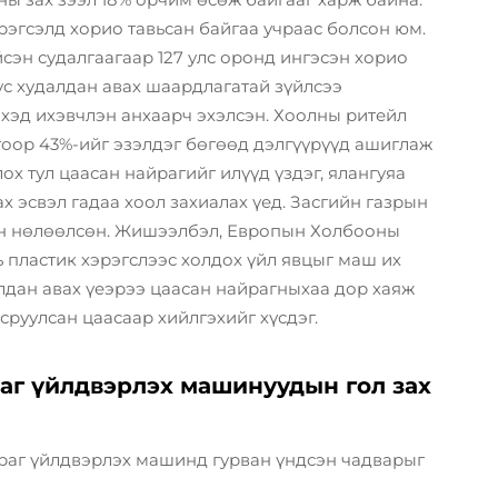
рэгсэлд хорио тавьсан байгаа учраас болсон юм.
сэн судалгаагаар 127 улс оронд ингэсэн хорио
үс худалдан авах шаардлагатай зүйлсээ
йхэд ихэвчлэн анхаарч эхэлсэн. Хоолны ритейл
гоор 43%-ийг эзэлдэг бөгөөд дэлгүүрүүд ашиглаж
х тул цаасан найрагийг илүүд үздэг, ялангуяа
х эсвэл гадаа хоол захиалах үед. Засгийн газрын
эн нөлөөлсөн. Жишээлбэл, Европын Холбооны
 пластик хэрэгслээс холдох үйл явцыг маш их
лдан авах үеэрээ цаасан найрагныхаа дор хаяж
руулсан цаасаар хийлгэхийг хүсдэг.
раг үйлдвэрлэх машинуудын гол зах
раг үйлдвэрлэх машинд гурван үндсэн чадварыг