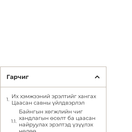
Гарчиг
Их хэмжээний эрэлтийг хангах
Цаасан савны үйлдвэрлэл
Байнгын хөгжлийн чиг
хандлагын өсөлт ба цаасан
найруулах эрэлтэд үзүүлэх
нөлөө