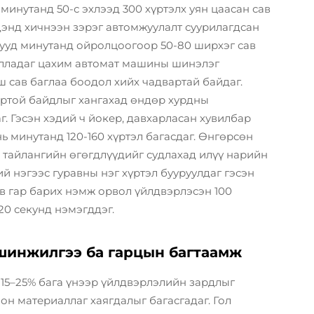
минутанд 50-с эхлээд 300 хүртэлх уян цаасан сав
дэнд хичнээн зэрэг автомжуулалт суурилагдсан
рууд минутанд ойролцоогоор 50-80 ширхэг сав
илладаг цахим автомат машины шинэлэг
ш сав баглаа боодол хийх чадвартай байдаг.
ортой байдлыг хангахад өндөр хурдны
 Гэсэн хэдий ч йокер, давхарласан хувилбар
ь минутанд 120-160 хүртэл багасдаг. Өнгөрсөн
тайлангийн өгөгдлүүдийг судлахад илүү нарийн
й нэгээс гуравны нэг хүртэл бууруулдаг гэсэн
эв гар барих нэмж орвол үйлдвэрлэсэн 100
20 секунд нэмэгддэг.
шинжилгээ ба гарцын багтаамж
15–25% бага үнээр үйлдвэрлэлийн зардлыг
н материаллаг хаягдалыг багасгадаг. Гол