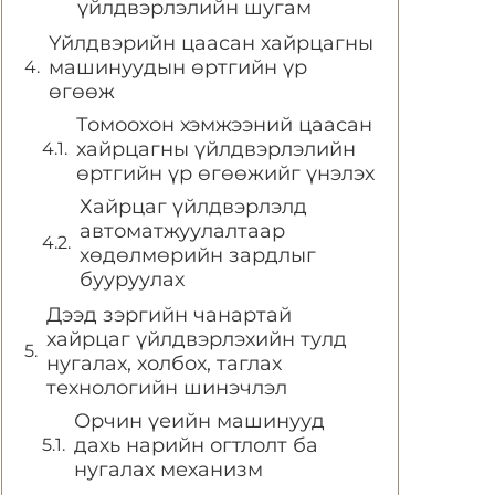
үйлдвэрлэлийн шугам
Үйлдвэрийн цаасан хайрцагны
машинуудын өртгийн үр
өгөөж
Томоохон хэмжээний цаасан
хайрцагны үйлдвэрлэлийн
өртгийн үр өгөөжийг үнэлэх
Хайрцаг үйлдвэрлэлд
автоматжуулалтаар
хөдөлмөрийн зардлыг
бууруулах
Дээд зэргийн чанартай
хайрцаг үйлдвэрлэхийн тулд
нугалах, холбох, таглах
технологийн шинэчлэл
Орчин үеийн машинууд
дахь нарийн огтлолт ба
нугалах механизм