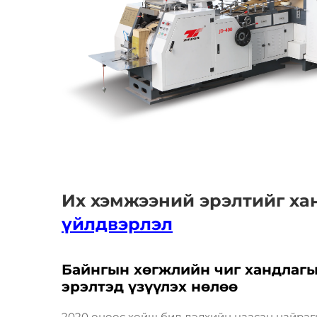
Их хэмжээний эрэлтийг ха
үйлдвэрлэл
Байнгын хөгжлийн чиг хандлагы
эрэлтэд үзүүлэх нөлөө
2020 оноос хойш бид дэлхийн цаасан найрагн