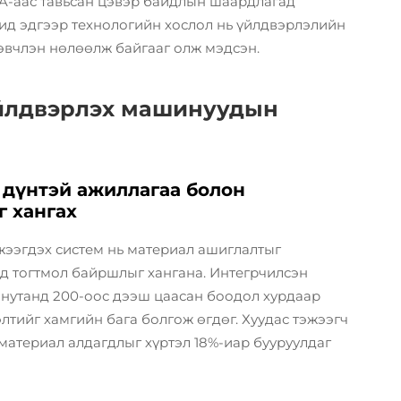
DA-аас тавьсан цэвэр байдлын шаардлагад
ид эдгээр технологийн хослол нь үйлдвэрлэлийн
вчлэн нөлөөлж байгааг олж мэдсэн.
үйлдвэрлэх машинуудын
 дүнтэй ажиллагаа болон
г хангах
жээгдэх систем нь материал ашиглалтыг
д тогтмол байршлыг хангана. Интегрчилсэн
минутанд 200-оос дээш цаасан боодол хурдаар
элтийг хамгийн бага болгож өгдөг. Хуудас тэжээгч
 материал алдагдлыг хүртэл 18%-иар бууруулдаг