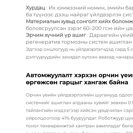
Хурдац
: Их хэмжээний номин, эмийн б
ба түүнээс дээш найраг үйлдвэрлэх сис
Материалын хувьд сонголт хийх болом
боловсруулсан зэрэг 60–200 гсм-ийн ца
Эрчим хүчний үр ашиг
: Дараагийн үеий
регенератив тормозны систем ашиглан 
Эдгээр онцлогууд нь үйлдвэрлэгчдэд сард 5 
дэлгүүрүүдийн захидал хүлээн авахад чанарыг
Автомжуулалт хэрхэн орчин үеи
өргөжсөн гарцыг хангаж байна
Орчин үеийн үйлдвэрлэлийн шугамууд одоог
системийг ашиглан алдааны хувийг зөвхөн 0.1
тайлангийн мэдээгээр хийсэн урьдчилан сэрг
ойролцоогоор 41% бууруулдаг. Роботжуур цүн
тоног төхөөрөмжтэй хамтран ажилладаг бөгө