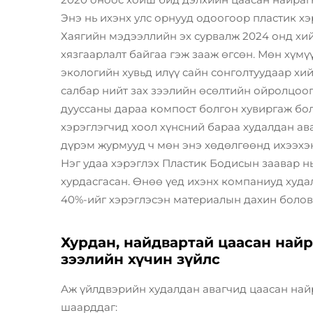
Энэ нь ихэнх улс орнууд одоогоор пластик хэ
Хаягийн мэдээллийн эх сурвалж 2024 онд хий
хязгаарлалт байгаа гэж зааж өгсөн. Мөн хүмү
экологийн хувьд илүү сайн сонголтуудаар хи
салбар нийт зах зээлийн өсөлтийн ойролцоо
дууссаны дараа компост болгон хувиргаж боло
хэрэглэгчид хоол хүнсний бараа худалдан ава
дүрэм журмууд ч мөн энэ хөдөлгөөнд ихээх
Нэг удаа хэрэглэх Пластик Бодисын заавар нь
хурдасгасан. Өнөө үед ихэнх компаниуд худа
40%-ийг хэрэглэсэн материалын дахин боловс
Хурдан, найдвартай цаасан най
зээлийн хүчин зүйлс
Аж үйлдвэрийн худалдан авагчид цаасан най
шаарддаг: