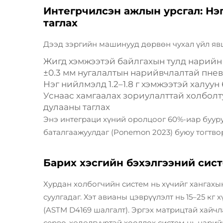
Интегрчилсэн ажлын урсгал: Нэг 
таглах
Дээд зэргийн машинууд дөрвөн чухал үйл явц
Жигд хэмжээтэй байлгахын тулд нарийн
±0.3 мм нугалалтын нарийвчлалтай пнев
Нэг нийлмэлд 1.2–1.8 г хэмжээтэй халуу
Уснаас хамгаалах зориулалттай холболт
дулааны таглах
Энэ интеграци хүний оролцоог 60%-иар бууру
баталгаажуулдаг (Ponemon 2023) буюу тогтво
Барих хэсгийн бэхэлгээний сист
Хурдан холбогчийн систем нь хүчийг хангахын
суулгадаг. Хэт авианы цэврүүлэлт нь 15–25 кг
(ASTM D4169 шалгалт). Эргэх матрицтай хайч
серво-хөдөлгүүртэй хооллох систем нь нари