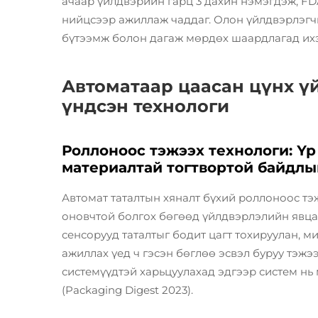
ачаар үйлдвэрийн гарц 3 дахин нэмэгдэж, F
нийцсээр ажиллаж чаддаг. Олон үйлдвэрлэгч
бүтээмж болон дагаж мөрдөх шаардлагад ихэ
Автоматаар цаасан цүнх 
үндсэн технологи
Роллоноос тэжээх технологи: Үр
материалтай тогтвортой байдлы
Автомат таталтын хяналт бүхий роллоноос тэ
оновчтой болгох бөгөөд үйлдвэрлэлийн явца
сенсорууд таталтыг бодит цагт тохируулан, 
ажиллах үед ч гэсэн бөглөө эсвэл буруу тэжэ
системүүдтэй харьцуулахад эдгээр систем нь
(Packaging Digest 2023).