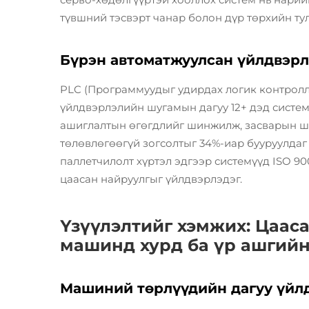
түвшний тэсвэрт чанар болон дүр төрхийн тул
Бүрэн автоматжуулсан үйлдвэрл
PLC (Программуудыг удирдах логик контролл
үйлдвэрлэлийн шугамын дагуу 12+ дэд системи
ашиглалтын өгөгдлийг шинжилж, засварын ш
төлөвлөгөөгүй зогсолтыг 34%-иар бууруулдаг 
паллетчилолт хүртэл эдгээр системүүд ISO 90
цаасан найруулгыг үйлдвэрлэдэг.
Үзүүлэлтийг хэмжих: Цаас
машинд хурд ба үр ашгийн
Машиний төрлүүдийн дагуу үйл