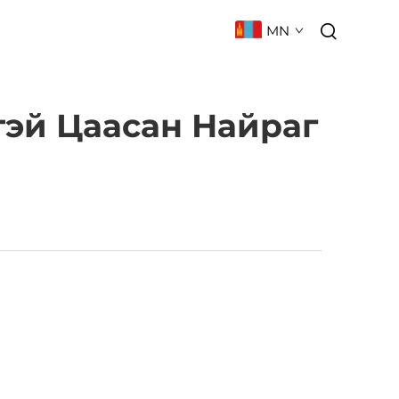
MN
 БАРИХ
ТҮГЭЭМЭЛ АСУУЛТ
тэй Цаасан Найраг