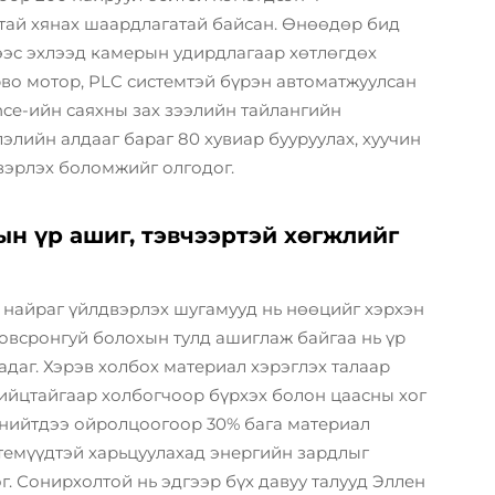
лтай хянах шаардлагатай байсан. Өнөөдөр бид
хээс эхлээд камерын удирдлагаар хөтлөгдөх
рво мотор, PLC системтэй бүрэн автоматжуулсан
nce-ийн саяхны зах зээлийн тайлангийн
элийн алдааг бараг 80 хувиар бууруулах, хуучин
двэрлэх боломжийг олгодог.
н үр ашиг, тэвчээртэй хөгжлийг
 найраг үйлдвэрлэх шугамууд нь нөөцийг хэрхэн
овсронгуй болохын тулд ашиглаж байгаа нь үр
адаг. Хэрэв холбох материал хэрэглэх талаар
ийцтайгаар холбогчоор бүрхэх болон цаасны хог
ь нийтдээ ойролцоогоор 30% бага материал
стемүүдтэй харьцуулахад энергийн зардлыг
 Сонирхолтой нь эдгээр бүх давуу талууд Эллен