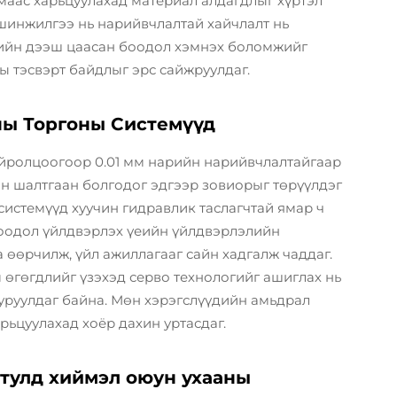
маас харьцуулахад материал алдагдлыг хүртэл
шинжилгээ нь нарийвчлалтай хайчлалт нь
гийн дээш цаасан боодол хэмнэх боломжийг
ы тэсвэрт байдлыг эрс сайжруулдаг.
ны Торгоны Системүүд
ойролцоогоор 0.01 мм нарийн нарийвчлалтайгаар
ын шалтгаан болгодог эдгээр зовиорыг төрүүлдэг
системүүд хуучин гидравлик таслагчтай ямар ч
 боодол үйлдвэрлэх үеийн үйлдвэрлэлийн
 өөрчилж, үйл ажиллагааг сайн хадгалж чаддаг.
 өгөгдлийг үзэхэд серво технологийг ашиглах нь
уруулдаг байна. Мөн хэрэгслүүдийн амьдрал
рьцуулахад хоёр дахин уртасдаг.
 тулд хиймэл оюун ухааны