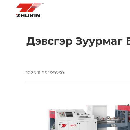
НҮҮР ХУУДАС
БҮТЭЭГДЭХҮҮН
Дэвсгэр Зуурмаг 
2025-11-25 13:56:30