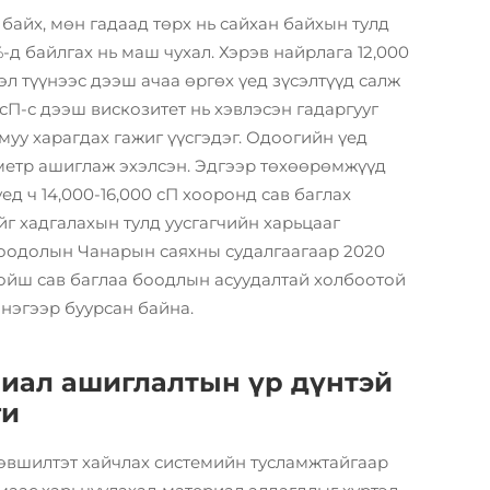
байх, мөн гадаад төрх нь сайхан байхын тулд
д байлгах нь маш чухал. Хэрэв найрлага 12,000
л түүнээс дээш ачаа өргөх үед зүсэлтүүд салж
0 сП-с дээш вискозитет нь хэвлэсэн гадаргууг
уу харагдах гажиг үүсгэдэг. Одоогийн үед
метр ашиглаж эхэлсэн. Эдгээр төхөөрөмжүүд
ед ч 14,000-16,000 сП хооронд сав баглах
г хадгалахын тулд уусгагчийн харьцааг
Боодолын Чанарын саяхны судалгаагаар 2020
хойш сав баглаа боодлын асуудалтай холбоотой
нэгээр буурсан байна.
иал ашиглалтын үр дүнтэй
ги
эвшилтэт хайчлах системийн тусламжтайгаар