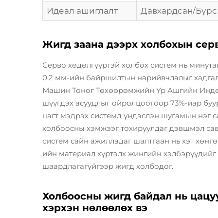
Идеал ашиглалт
Давхардсан/Бүрс
Жигд заана дээрх холбохын сер
Серво хөдөлгүүртэй холбох систем нь минута
0.2 мм-ийн байршилтын нарийвчлалыг хадгалд
Машин Тоног Төхөөрөмжийн Үр Ашгийн Индек
шүүгдэх асуудлыг ойролцоогоор 73%-иар буур
цагт мэдрэх системд үндэслэн шугамын нэг с
холбоосны хэмжээг тохируулдаг дэвшмэл сав
систем сайн ажилладаг шалтгаан нь хэт хөнгөн
ийн материал хүртэлх жингийн хэлбэрүүдийг 
шаардлагагүйгээр жигд холбодог.
Холбоосны жигд байдал нь цацуу
хэрхэн нөлөөлөх вэ