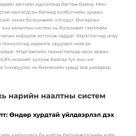
дийн засгийн хүрээлэнд багтаж байна. Мөн
тэй хангагдсан бөгөөд холбогчийн зузаан,
лсийг хянах боломжийг олгодог. Өнгөрсөн
у энэ хяналтын систем нь боломжит гэмтлийн
дчилан илрүүлж зогсоож чаддаг. Хэрэглэгчид илүү
р технологид хөрөнгө оруулалт хийсэн
байдаг. Мэргэжлийн таамаглалаар ирэх арван
.8% өсөхийг хүлээж байгаа тул энэ чиг
а тохируулах нь бизнесийн хувьд зөв шийдвэр
хь нарийн наалтны систем
лт: Өндөр хурдтай үйлдвэрлэл дэх
гийн хайлуулагч ба хүйтэн битүүмжлэгчийн хоёр