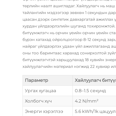
төрлийн наалт ашигладаг. Хайлуулагч нь маш
тайлангийн мэдээгээр зөвхөн 1 секундын дара
цаасан дээрх синтетик давхаргатай ажиллах 
хурдан үйлдвэрлэлийн шугамд тохиромжтой. Н
битүүмжлэгч нь орчин үеийн орчин үеийн ста
бүрэн хатахад ойролцоогоор 8-12 секунд зар
найраг үйлдвэрлэх удаан үйл ажиллагаанд аши
оны тоо баримтаас харахад сонирхолтой зүйл 
битүүмжлэгчтэй харьцуулахад 18 хувийн энерг
хайлуулагчийн материал нэгжид 22 хувиар илү
Параметр
Хайлуулагч битү
Ургах хугацаа
0.8–1.5 секунд
Холбогч хүч
4.2 N/mm²
Энерги хэрэглээ
5.6 kWh/1k цацуул