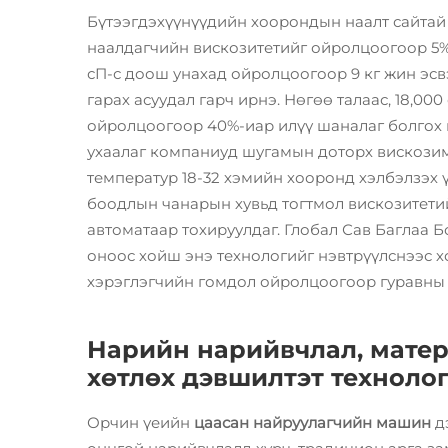
Бүтээгдэхүүнүүдийн хоорондын наалт сайтай 
наалдагчийн вискозитетийг ойролцоогоор 5%-
сП-с доош унахад ойролцоогоор 9 кг жин эсвэ
гарах асуудал гарч ирнэ. Нөгөө талаас, 18,00
ойролцоогоор 40%-иар илүү шаналаг болгох м
ухаалаг компаниуд шугамын доторх вискози
температур 18-32 хэмийн хооронд хэлбэлзэх ү
боодлын чанарын хувьд тогтмол вискозитетий
автоматаар тохируулдаг. Глобал Сав Баглаа 
оноос хойш энэ технологийг нэвтрүүлснээс 
хэрэглэгчийн гомдол ойролцоогоор гуравны 
Нарийн нарийвчлал, матер
хөтлөх дэвшилтэт техноло
Орчин үеийн
цаасан найруулагчийн машин
д