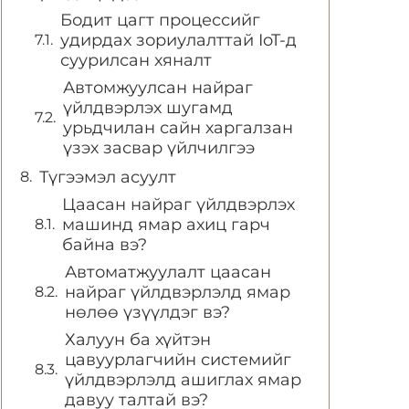
Бодит цагт процессийг
удирдах зориулалттай IoT-д
суурилсан хяналт
Автомжуулсан найраг
үйлдвэрлэх шугамд
урьдчилан сайн харгалзан
үзэх засвар үйлчилгээ
Түгээмэл асуулт
Цаасан найраг үйлдвэрлэх
машинд ямар ахиц гарч
байна вэ?
Автоматжуулалт цаасан
найраг үйлдвэрлэлд ямар
нөлөө үзүүлдэг вэ?
Халуун ба хүйтэн
цавуурлагчийн системийг
үйлдвэрлэлд ашиглах ямар
давуу талтай вэ?