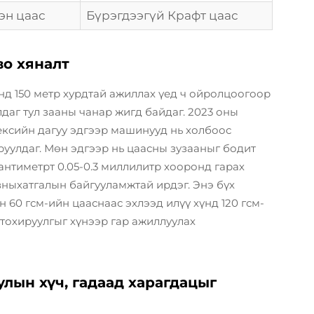
эн цаас
Бүрэгдээгүй Крафт цаас
во хяналт
нд 150 метр хурдтай ажиллах үед ч ойролцоогоор
аг тул зааны чанар жигд байдаг. 2023 оны
сийн дагуу эдгээр машинууд нь холбоос
уулдаг. Мөн эдгээр нь цаасны зузааныг бодит
антиметрт 0.05-0.3 миллилитр хооронд гарах
ныхатгалын байгууламжтай ирдэг. Энэ бүх
 60 гсм-ийн цааснаас эхлээд илүү хүнд 120 гсм-
тохируулгыг хүнээр гар ажиллуулах
лын хүч, гадаад харагдацыг