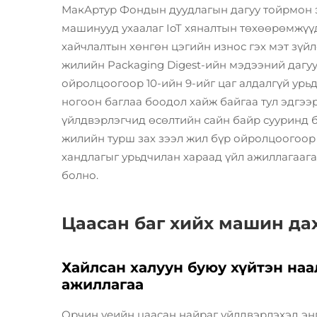
МакАртур Фондын дуудлагын дагуу тойрмон э
машинууд ухаалаг IoT хяналтын төхөөрөмжүүд
хайчлалтын хөнгөн цэгийн износ гэх мэт зүй
жилийн Packaging Digest-ийн мэдээний дагу
ойролцоогоор 10-ийн 9-ийг цаг алдалгүй урь
ногоон баглаа боодол хайж байгаа тул эдгээ
үйлдвэрлэгчид өсөлтийн сайн байр сууринд 
жилийн турш зах зээл жил бүр ойролцоогоор 6
хандлагыг урьдчилан хараад үйл ажиллагаага
болно.
Цаасан баг хийх машин да
Хайлсан халуун буюу хүйтэн наа
ажиллагаа
Орчин үеийн цаасан найраг үйлдвэрлэхэд эн