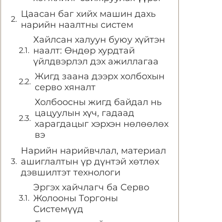
Цаасан баг хийх машин дахь
нарийн наалтны систем
Хайлсан халуун буюу хүйтэн
наалт: Өндөр хурдтай
үйлдвэрлэл дэх ажиллагаа
Жигд заана дээрх холбохын
серво хяналт
Холбоосны жигд байдал нь
цацуулын хүч, гадаад
харагдацыг хэрхэн нөлөөлөх
вэ
Нарийн нарийвчлал, материал
ашиглалтын үр дүнтэй хөтлөх
дэвшилтэт технологи
Эргэх хайчлагч ба Серво
Жолооны Торгоны
Системүүд