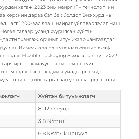
 хурдан хатаж, 2023 оны найргийн технологийн
а хөрсний дараа бат бөх болдог. Энэ хурд нь
үед цагт 1,200-аас дээш найраг үйлдвэрлэдэг маш
өгөө талаар, усанд суурилсан хүйтэн
ндартыг хангаж, орчныг илүү ихээр хамгаалдаг ч
цуулдаг. Иймээс энэ нь ихэвчлэн энгийн крафт
гладаг. Flexible Packaging Association-ийн 2022
гарч ирсэн: хайлуулагч систем нь хүйтэн
и хэмнэдэг. Гэсэн хэдий ч үйлдвэрлэгчид
ү үнэтэй гэдгийг харгалзан үзэх шаардлагатай.
үмжлэгч
Хүйтэн битүүмжлэгч
8–12 секунд
3.8 N/mm²
6.8 kWh/1k цацуул