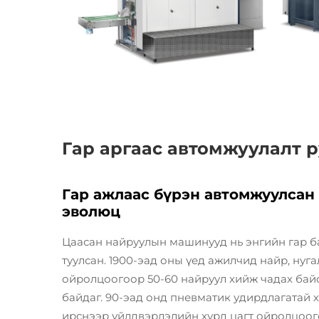
Гар аргаас автомжуулалт р
Гар ажлаас бүрэн автомжуулсан
эволюц
Цаасан найруулын машинууд нь энгийн гар б
туулсан. 1900-эад оны үед ажилчид найр, нуга
ойролцоогоор 50-60 найруул хийж чадах байс
байдаг. 90-эад онд пневматик удирдлагатай 
ирснээр үйлдвэрлэлийн хурд цагт ойролцоог