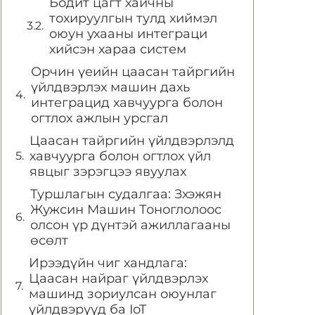
Бодит цагт хайчны
тохируулгын тулд хиймэл
оюун ухааны интеграци
хийсэн хараа систем
Орчин үеийн цаасан тайргийн
үйлдвэрлэх машин дахь
интеграцид хавчуурга болон
огтлох ажлын урсгал
Цаасан тайргийн үйлдвэрлэлд
хавчуурга болон огтлох үйл
явцыг зэрэгцээ явуулах
Туршлагын судалгаа: Зхэжян
Жужсин Машин Тоноглолоос
олсон үр дүнтэй ажиллагааны
өсөлт
Ирээдүйн чиг хандлага:
Цаасан найраг үйлдвэрлэх
машинд зориулсан оюунлаг
үйлдвэрүүд ба IoT