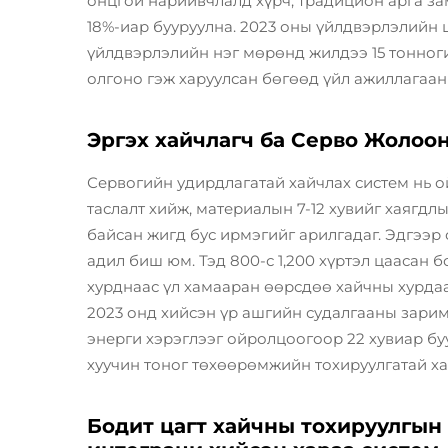
онцгой нарийвчлалд хүрч, традицион арга за
18%-иар бууруулна. 2023 оны үйлдвэрлэлийн 
үйлдвэрлэлийн нэг мөрөнд жилдээ 15 тонно
олгоно гэж харуулсан бөгөөд үйл ажиллагаан
Эргэх хайчлагч ба Серво Жолоо
Сервогийн удирдлагатай хайчлах систем нь 
таслалт хийж, материалын 7-12 хувийг хаягдл
байсан жигд бус ирмэгийг арилгадаг. Эдгээр 
адил биш юм. Тэд 800-с 1,200 хүртэл цаасан
хурднаас үл хамааран өөрсдөө хайчны хурдаа
2023 онд хийсэн үр ашгийн судалгааны зарим
энерги хэрэглээг ойролцоогоор 22 хувиар бу
хуучин тоног төхөөрөмжийн тохируулгатай ха
Бодит цагт хайчны тохируулгын