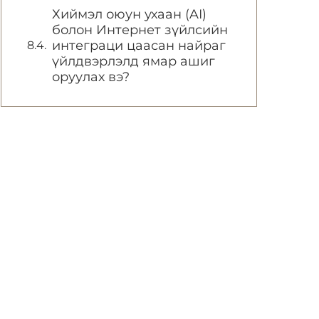
Хиймэл оюун ухаан (AI)
болон Интернет зүйлсийн
интеграци цаасан найраг
үйлдвэрлэлд ямар ашиг
оруулах вэ?