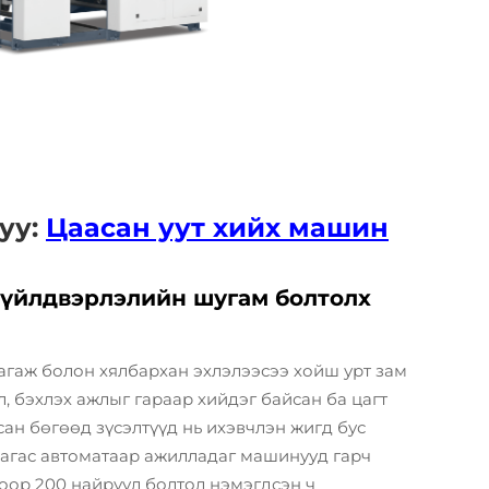
уу:
Цаасан уут хийх машин
 үйлдвэрлэлийн шугам болтолх
агаж болон хялбархан эхлэлээсээ хойш урт зам
л, бэхлэх ажлыг гараар хийдэг байсан ба цагт
ан бөгөөд зүсэлтүүд нь ихэвчлэн жигд бус
хагас автоматаар ажилладаг машинууд гарч
оор 200 найруул болтол нэмэгдсэн ч