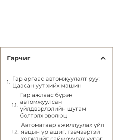
Гарчиг
Гар аргаас автомжуулалт руу:
Цаасан уут хийх машин
Гар ажлаас бүрэн
автомжуулсан
үйлдвэрлэлийн шугам
болтолх эволюц
Автоматаар ажиллуулах үйл
явцын үр ашиг, тэвчээртэй
хөгжлийг сайжруулах үүрэг