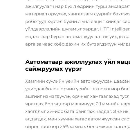
ажиллуулагч нар бүх л өдрийн турш анхаара
материал оруулах, хангалзагч суурийг бэхлэ
роботууд хүртэл бүхий л үйл явцыг хийдэг се
үйлдвэрлэлийн шугамыг хардаг. HTF Intellige
мэдээгээр бүрэн автоматжуулалт нь үйлдвэрл
арга замаас хоёр дахин их бүтээгдэхүүн үйл
Автоматаар ажиллуулах үйл явцы
сайжруулах үүрэг
Хамгийн сүүлийн үеийн автомжуулсан цаасан
удирдах болон орчин үеийн технологиор бол
ашгийг нэмэгдүүлж, орчныг хамгаалахад тусл
яригдах бол эдгээр машинууд 0.1 мм-ийн нар
хаягдлыг 2%-иос бага байлгаж чаддаг. Энэ н
алдагдах, мөн хуучин хагас автомжуулсан си
ойролцоогоор 25% хэмнэх боломжийг олгодог.