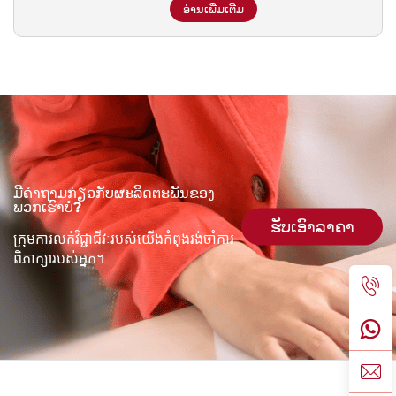
ອ່ານເພີ່ມເຕີມ
ມີຄໍາຖາມກ່ຽວກັບຜະລິດຕະພັນຂອງ
ພວກເຮົາບໍ?
ຮັບເອົາລາຄາ
ក្រុមការលក់វិជ្ជាជីវៈរបស់យើងកំពុងរង់ចាំការ
ពិភាក្សារបស់អ្នក។