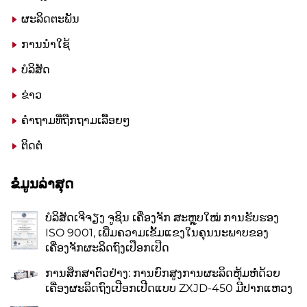
ຜະລິດຕະພັນ
ການນຳໃຊ້
ບໍລິສັດ
ຂ່າວ
ຄຳຖາມທີ່ຖືກຖາມເລື້ອຍໆ
ຕິດຕໍ່
ຂໍໍ່ມູນລ່າສຸດ
ບໍລິສັດເຈີຈຽງ ຈູຊິນ ເຄື່ອງຈັກ ສະຫຼຸບໃໝ່ ການຮັບຮອງ
ISO 9001, ເພີ່ມຄວາມເຂັ້ມແຂງໃນຄຸນນະພາບຂອງ
ເຄື່ອງຈັກຜະລິດຖົງເປືອກເປີດ
ການສຶກສາຕົວຢ່າງ: ການຍົກສູງການຜະລິດຫຸ້ມຫໍ່ດ້ວຍ
ເຄື່ອງຜະລິດຖົງເປືອກເປີດແບບ ZXJD-450 ມີປາກແຫວງ