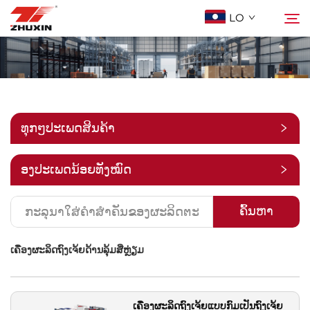
LO
ຜະລິດຕະພັນ
ຄົ້ນຫາ
ການລົງທຶນ
ທຸກໆປະເພດສິນຄ້າ
ບໍລິສັດ
່ອງປະເພດນ້ອຍທັງໝົດ
ຂ່າວ
ຄົ້ນຫາ
ເຄື່ອງຜະລິດຖົງເຈ້ຍດ້ານລຸ້ມສີ່ຫຼ່ຽມ
ຕິດຕໍ່
คำถามที่พบบ่อย
ເຄື່ອງຜະລິດຖົງເຈ້ຍແບບກົມເປັນຖົງເຈ້ຍ