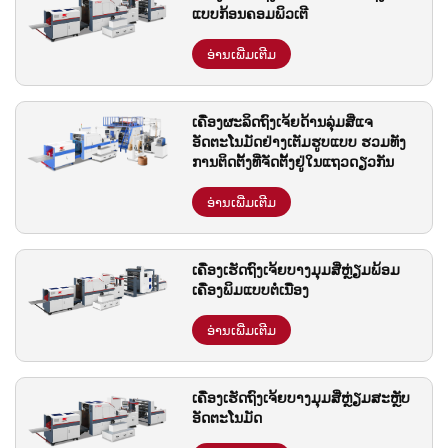
ແບບກ້ອນຄອມພິວເຕີ
ອ່ານເພີ່ມເຕີມ
ເຄື່ອງຜະລິດຖົງເຈ້ຍດ້ານລຸ່ມສີ່ແຈ
ອັດຕະໂນມັດຢ່າງເຕັມຮູບແບບ ຮວມທັງ
ການຕິດຕັ້ງທີ່ຈັດຕັ້ງຢູ່ໃນແຖວດຽວກັນ
ອ່ານເພີ່ມເຕີມ
ເຄື່ອງເຮັດຖົງເຈ້ຍບາງມຸມສີ່ຫຼ່ຽມພ້ອມ
ເຄື່ອງພິມແບບຕໍ່ເນື່ອງ
ອ່ານເພີ່ມເຕີມ
ເຄື່ອງເຮັດຖົງເຈ້ຍບາງມຸມສີ່ຫຼ່ຽມສະຫຼັບ
ອັດຕະໂນມັດ