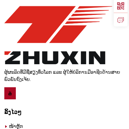
ຜູ້ຜະລິດທີ່ມີຊື່ສຽງທົ່ວໂລກ ແລະ ຜູ້ໃຫ້ບໍລິການມືອາຊີບດ້ານສາຍ
ພົວພັນຖົງເຈ້ຍ.
ລິ້ງໄວໆ
ໜ້າຫຼັກ