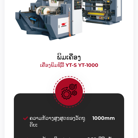
ພິມເຄື່ອງ
ເຄື່ອງພິມຊີລີ້ YT-S YT-1000
ຄວາມກ້ວາງສູງສຸດຂອງວັດຖຸ
1000mm
ດິບ: