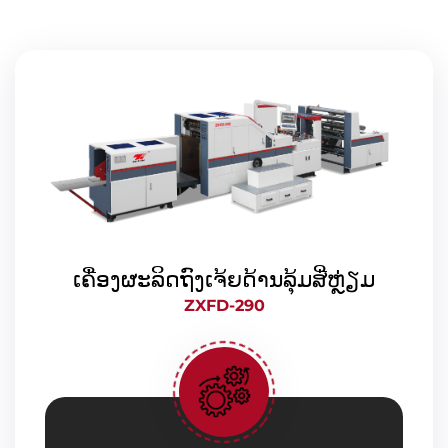
ເຄື່ອງຜະລິດຖົງເຈ້ຍດ້ານລຸ້ມສີ່ຫຼ່ຽມ
ZXFD-290