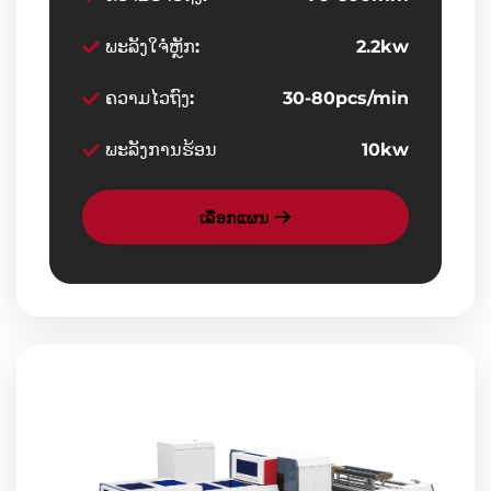
ພະລັງໃຈໍ່ຫຼັກ:
2.2kw
ຄວາມໄວຖົງ:
30-80pcs/min
ພະລັງການຮ້ອນ
10kw
ເລືອກແຜນ