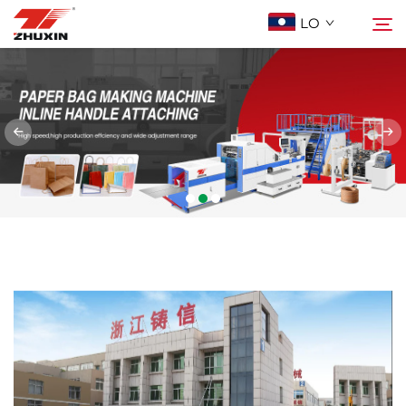
LO
ຜະລິດຕະພັນ
ຄົ້ນຫາ
ການລົງທຶນ
ບໍລິສັດ
ຂ່າວ
ຕິດຕໍ່
คำถามที่พบบ่อย