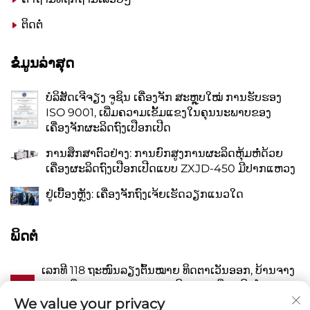
ຕິດຕໍ່
ຂໍໍ່ມູນລ່າສຸດ
ບໍລິສັດເຈີຈຽງ ຈູຊິນ ເຄື່ອງຈັກ ສະຫຼຸບໃໝ່ ການຮັບຮອງ
ISO 9001, ເພີ່ມຄວາມເຂັ້ມແຂງໃນຄຸນນະພາບຂອງ
ເຄື່ອງຈັກຜະລິດຖົງເປືອກເປີດ
ການສຶກສາຕົວຢ່າງ: ການຍົກສູງການຜະລິດຫຸ້ມຫໍ່ດ້ວຍ
ເຄື່ອງຜະລິດຖົງເປືອກເປີດແບບ ZXJD-450 ມີປາກແຫວງ
ຢູ່ເບື້ອງຫຼັງ: ເຄື່ອງຈັກຖົງເຈ້ຍເຮັດວຽກແນວໃດ
ພິດຕໍ
ເລກທີ 118 ຖະໜົນລຽງຕົ້ນໝາຍ ທິດຕາເວັນອອກ, ບ້ານຈາງ
A
ເຊຍ, ເມືອງຫວານຊວນ, ແຂວງຜິງຢາງ, ເມືອງເວີນໂຈວ,
ແຂວງເຈີ້ຈຽງ, ປະເທດຈີນ 325409
We value your privacy