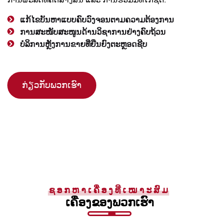
ແກ້ໄຂບັນຫາແບບຄົບວົງຈອນຕາມຄວາມຕ້ອງການ
ການສະໜັບສະໜູນດ້ານວິຊາການຢ່າງຄົບຖ້ວນ
ບໍລິການຫຼັງການຂາຍທີ່ຍືນຍົງຕະຫຼອດຊີບ
ກ່ຽວກັບພວກເຮົາ
ຊອກຫາເຄື່ອງທີ່ເໝາະສົມ
ເຄື່ອງຂອງພວກເຮົາ