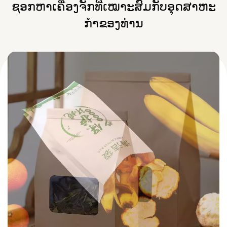
ຊອກຫາເຄື່ອງຈັກທີ່ເໝາະສົມກັບອຸດສາຫະ
ກໍາຂອງທ່ານ