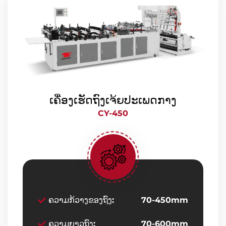
ເຄື່ອງເຮັດຖົງເຈ້ຍປະເພດກາງ
CY-450
ຄວາມກ້ວາງຂອງຖົງ:
70-450mm
ຄວາມຍາວຖົງ:
70-600mm