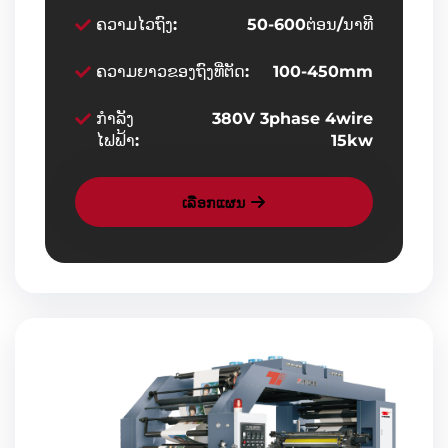
ຄວາມໄວຖົງ:
50-600ຕ່ອນ/ນາທີ
ຄວາມຍາວຂອງຖົງທີ່ຕັດ:
100-450mm
ກຳລັງ
380V 3phase 4wire
ໄຟຟ້າ:
15kw
ເລືອກແຜນ