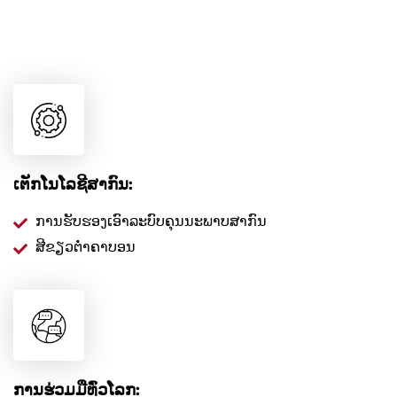
ເຕັກໂນໂລຊີສາກົນ:
ການຮັບຮອງເອົາລະບົບຄຸນນະພາບສາກົນ
ສີຂຽວຕ່ໍາຄາບອນ
ການຮ່ວມມືທົ່ວໂລກ: