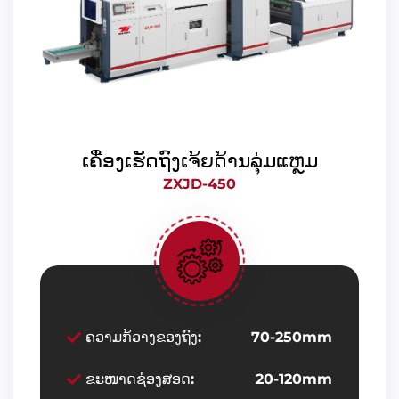
ເຄື່ອງເຮັດຖົງເຈ້ຍດ້ານລຸ່ມແຫຼມ
ZXJD-450
ຄວາມກ້ວາງຂອງຖົງ:
70-250mm
ຂະໜາດຊ່ອງສອດ:
20-120mm