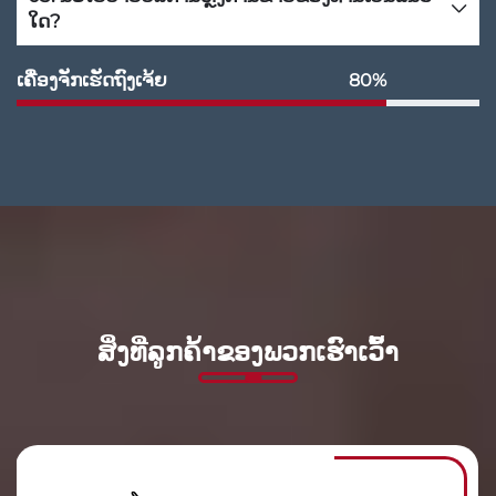
ໃດ?
ເຄື່ອງຈັກເຮັດຖົງເຈ້ຍ
80%
ສິ່ງທີ່ລູກຄ້າຂອງພວກເຮົາເວົ້າ