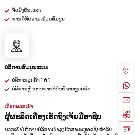
ຈັດສົ່ງທັນເວລາ
ການໃຫ້ຄວາມເຊື່ອມສົມບູນ
ບໍລິການສົມບູນແບບ:
ບໍລິການລູກຄ້າ 1 ຕໍ່ 1
ບໍລິການຫຼັງການຂາຍທີ່ຍືນຍົງຕະຫຼອດຊີບ
ເລືອກພວກເຮົາ
ຜູ້ຜະລິດເຄື່ອງເຮັດຖົງເຈ້ຍມືອາຊີບ
ພວກເຮົາໃຫ້ການບໍລິການບໍາລຸງຮັກສາຕະຫຼອດຊີບສໍາລັບ