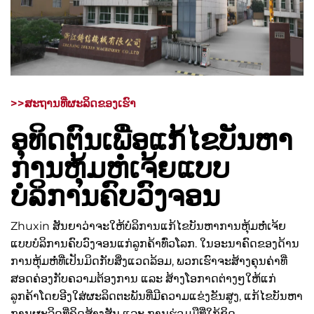
>>ສະຖານທີ່ຜະລິດຂອງເຮົາ
ອຸທິດຕົນເພື່ອແກ້ໄຂບັນຫາ
ການຫຸ້ມຫໍ່ເຈ້ຍແບບ
ບໍລິການຄົບວົງຈອນ
Zhuxin ສັນຍາວ່າຈະໃຫ້ບໍລິການແກ້ໄຂບັນຫາການຫຸ້ມຫໍ່ເຈ້ຍ
ແບບບໍລິການຄົບວົງຈອນແກ່ລູກຄ້າທົ່ວໂລກ. ໃນອະນາຄົດຂອງດ້ານ
ການຫຸ້ມຫໍ່ທີ່ເປັນມິດກັບສິ່ງແວດລ້ອມ, ພວກເຮົາຈະສ້າງຄຸນຄ່າທີ່
ສອດຄ່ອງກັບຄວາມຕ້ອງການ ແລະ ສ້າງໂອກາດຕ່າງໆໃຫ້ແກ່
ລູກຄ້າໂດຍອີງໃສ່ຜະລິດຕະພັນທີ່ມີຄວາມແຂ່ງຂັນສູງ, ແກ້ໄຂບັນຫາ
ການຜະລິດທີ່ຄິດສ້າງສັນ ແລະ ການຮ່ວມມືທີ່ໃກ້ຊິດ.