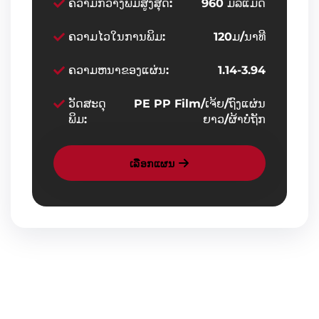
ຄວາມກ້ວາງພິມສູງສຸດ:
960 ມີລີແມັດ
ຄວາມໄວໃນການພິມ:
120ມ/ນາທີ
ຄວາມຫນາຂອງແຜ່ນ:
1.14-3.94
ວັດສະດຸ
PE PP Film/ເຈ້ຍ/ຖົງແຜ່ນ
ພິມ:
ຍາວ/ຜ້າບໍ່ຖັກ
ເລືອກແຜນ