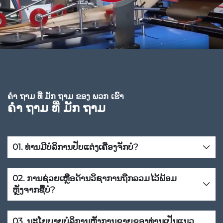
ຄໍາ ຖາມ ທີ່ ມັກ ຖາມ ຂອງ ພວກ ເຮົາ
ຄໍາ ຖາມ ທີ່ ມັກ ຖາມ
01. ທ່ານມີບໍລິການປັບແຕ່ງເຄື່ອງຈັກບໍ?
02. ການຊ່ວຍເຫຼືອດ້ານວິຊາການຖືກລວມໄວ້ພ້ອມ
ຫຼັງຈາກຊື້ບໍ?
03. ນະໂຍບາຍບໍລິການຫຼັງການຂາຍຂອງທ່ານເປັນແນວ