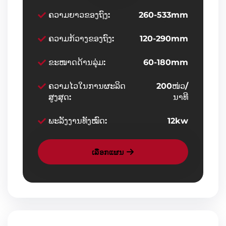
ຄວາມຍາວຂອງຖົງ:
260-533mm
ຄວາມກ້ວາງຂອງຖົງ:
120-290mm
ຂະໜາດດ້ານລຸ່ມ:
60-180mm
ຄວາມໄວໃນການຜະລິດ
200ໜ່ວ/
ສູງສຸດ:
ນາທີ
ພະລັງງານທັງໝົດ:
12kw
ເລືອກແຜນ