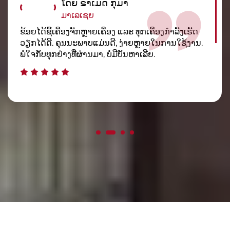
ໂດຍ ຣາເມດ ກຸມາ
ມາເລເຊຍ
ຂ້ອຍໄດ້ຊື້ເຄື່ອງຈັກຫຼາຍເຄື່ອງ ແລະ ທຸກເຄື່ອງກຳລັງເຮັດ
ວຽກໄດ້ດີ. ຄຸນນະພາບແມ່ນດີ, ງ່າຍຫຼາຍໃນການໃຊ້ງານ.
ພໍໃຈກັບທຸກຢ່າງທີ່ຜ່ານມາ, ບໍ່ມີບັນຫາເລີຍ.