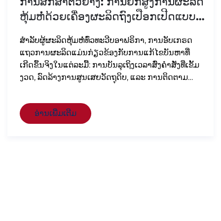
ສູງການຜະລິດ
ຂ່າວ
08 Jul 2025
ປືອກເປີດແບບ
ຢູ່ເບື້ອງຫຼັງ: ເຄື່ອງຈັກຖົງເ
ກາ, ການອັບເກຣດ
ໃດ
້ໄຂບັນຫາທີ່
ສົ່ງຄຳສັ່ງທີ່ເຂັ້ມ
ເບິ່ງວິທີທີ່ເຄື່ອງຈັກຫຸ້ມຫໍ່ຂອງ Zhuxin 
ລະ ການຕິດຕາມ
ປະສິດທິພາບໃນການຜະລິດດ້ວຍແຮງງານ
ເປີດທີ່ມີລາຄາຖືກ
ໜ້ອຍລົງ. ເໝາະສຳລັບຜູ້ຜະລິດຖົງອາຫານ
້ມຫໍ່ອາຫານ
ຊື້ເຄື່ອງ. ມາຢ້ຽມຢາມພວກເຮົາທີ່ສະຕັນ
ອ່ານເພີ່ມເຕີມ