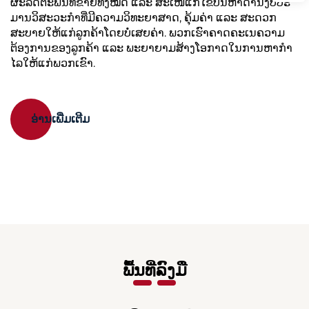
ຜະລິດຕະພັນທີ່ຂາຍທັງໝົດ ແລະ ສະເໜີແກ້ໄຂບັນຫາດ້ານງົບປະ
ມານວິສະວະກໍາທີ່ມີຄວາມວິທະຍາສາດ, ຄຸ້ມຄ່າ ແລະ ສະດວກ
ສະບາຍໃຫ້ແກ່ລູກຄ້າໂດຍບໍ່ເສຍຄ່າ. ພວກເຮົາຄາດຄະເນຄວາມ
ຕ້ອງການຂອງລູກຄ້າ ແລະ ພະຍາຍາມສ້າງໂອກາດໃນການຫາກໍາ
ໄລໃຫ້ແກ່ພວກເຂົາ.
ອ່ານເພີ່ມເຕີມ
ພື້ນທີ່ລົງມື