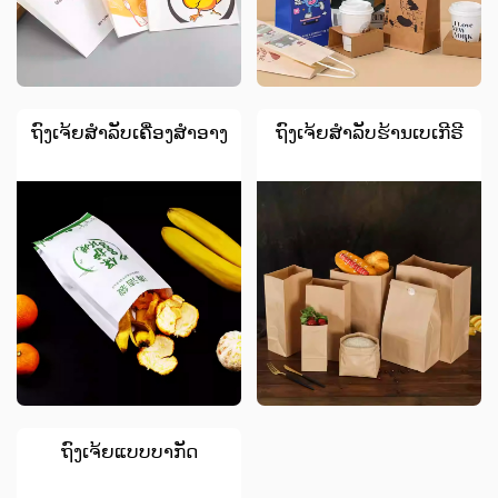
ຖົງເຈ້ຍສຳລັບເຄື່ອງສຳອາງ
ຖົງເຈ້ຍສໍາລັບຮ້ານເບເກີຣີ
ຖົງເຈ້ຍແບບບາກັດ