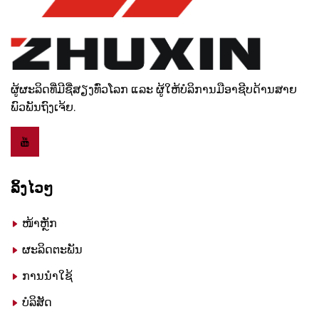
ຜູ້ຜະລິດທີ່ມີຊື່ສຽງທົ່ວໂລກ ແລະ ຜູ້ໃຫ້ບໍລິການມືອາຊີບດ້ານສາຍ
ພົວພັນຖົງເຈ້ຍ.
ລິ້ງໄວໆ
ໜ້າຫຼັກ
ຜະລິດຕະພັນ
ການນຳໃຊ້
ບໍລິສັດ