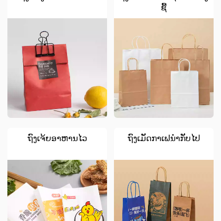
ຊື້
ຖົງເຈ້ຍອາຫານໄວ
ຖົງເມັດກາເຟນໍາກັບໄປ