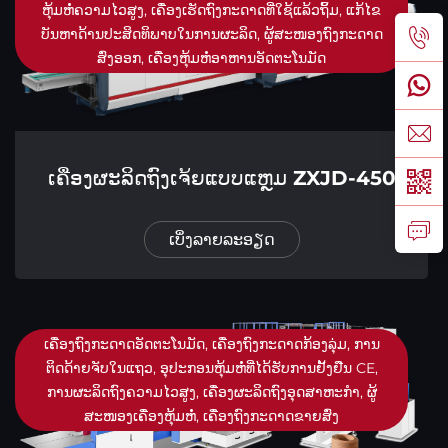
ຫຸ້ມຫໍ່ຄວາມໄວສູງ, ເຄື່ອງເຮັດຖົງກະດາດທີ່ໃຊ້ແລ້ວຖິ້ມ, ແກ້ໄຂ
ບັນຫາດ້ານປະສິດທິພາບໃນການຜະລິດ, ຜູ້ສະໜອງຖົງກະດາດ
ສົ່ງອອກ, ເຄື່ອງຫຸ້ມຫໍ່ອາຫານອັດຕະໂນມັດ
ເຄື່ອງຜະລິດຖົງເຈ້ຍແບບແຫຼມ ZXJD-450
ເບິ່ງລາຍລະອຽດ
ເຄື່ອງຖົງກະດາດອັດຕະໂນມັດ, ເຄື່ອງຖົງກະດາດກ້ອງລຸ່ມ, ການ
ຕິດດ້າຍຈັບໃນແຖວ, ອຸປະກອນຫຸ້ມຫໍ່ທີ່ໄດ້ຮັບການຢັ້ງຢືນ CE,
ການຜະລິດຖົງຄວາມໄວສູງ, ເຄື່ອງຜະລິດຖົງອຸດສາຫະກໍາ, ຜູ້
ສະໜອງເຄື່ອງຫຸ້ມຫໍ່, ເຄື່ອງຖົງກະດາດຂາຍສົ່ງ