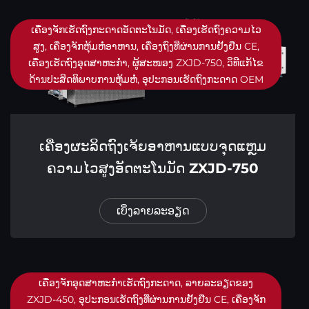
ເຄື່ອງຈັກເຮັດຖົງກະດາດອັດຕະໂນມັດ, ເຄື່ອງເຮັດຖົງຄວາມໄວ
ສູງ, ເຄື່ອງຈັກຫຸ້ມຫໍ່ອາຫານ, ເຄື່ອງຖົງທີ່ຜ່ານການຢັ້ງຢືນ CE,
ເຄື່ອງເຮັດຖົງອຸດສາຫະກໍາ, ຜູ້ສະໜອງ ZXJD-750, ວິທີແກ້ໄຂ
ດ້ານປະສິດທິພາບການຫຸ້ມຫໍ່, ອຸປະກອນເຮັດຖົງກະດາດ OEM
ເຄື່ອງຜະລິດຖົງເຈ້ຍອາຫານແບບຈຸດແຫຼມ
ຄວາມໄວສູງອັດຕະໂນມັດ ZXJD-750
ເບິ່ງລາຍລະອຽດ
ເຄື່ອງຈັກອຸດສາຫະກໍາເຮັດຖົງກະດາດ, ລາຍລະອຽດຂອງ
ZXJD-450, ອຸປະກອນເຮັດຖົງທີ່ຜ່ານການຢັ້ງຢືນ CE, ເຄື່ອງຈັກ