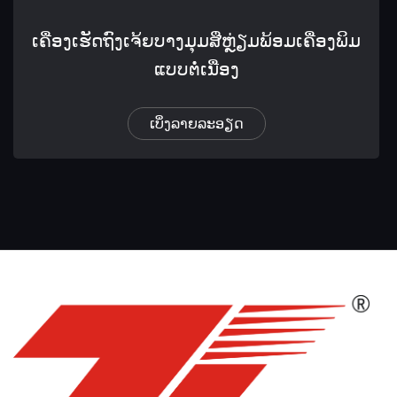
ເຄື່ອງເຮັດຖົງເຈ້ຍບາງມຸມສີ່ຫຼ່ຽມພ້ອມເຄື່ອງພິມ
ແບບຕໍ່ເນື່ອງ
ເບິ່ງລາຍລະອຽດ