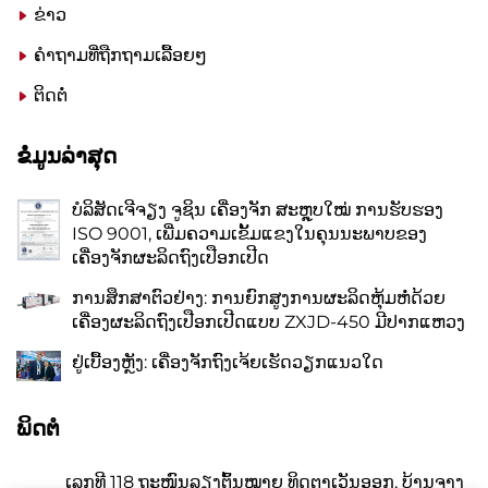
ຂ່າວ
ຄຳຖາມທີ່ຖືກຖາມເລື້ອຍໆ
ຕິດຕໍ່
ຂໍໍ່ມູນລ່າສຸດ
ບໍລິສັດເຈີຈຽງ ຈູຊິນ ເຄື່ອງຈັກ ສະຫຼຸບໃໝ່ ການຮັບຮອງ
ISO 9001, ເພີ່ມຄວາມເຂັ້ມແຂງໃນຄຸນນະພາບຂອງ
ເຄື່ອງຈັກຜະລິດຖົງເປືອກເປີດ
ການສຶກສາຕົວຢ່າງ: ການຍົກສູງການຜະລິດຫຸ້ມຫໍ່ດ້ວຍ
ເຄື່ອງຜະລິດຖົງເປືອກເປີດແບບ ZXJD-450 ມີປາກແຫວງ
ຢູ່ເບື້ອງຫຼັງ: ເຄື່ອງຈັກຖົງເຈ້ຍເຮັດວຽກແນວໃດ
ພິດຕໍ
ເລກທີ 118 ຖະໜົນລຽງຕົ້ນໝາຍ ທິດຕາເວັນອອກ, ບ້ານຈາງ