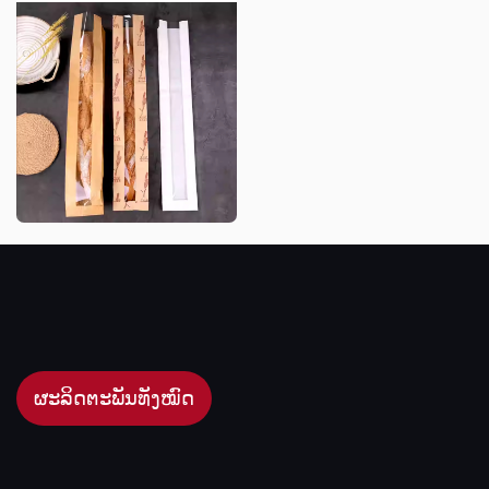
ຜະລິດຕະພັນທັງໝົດ