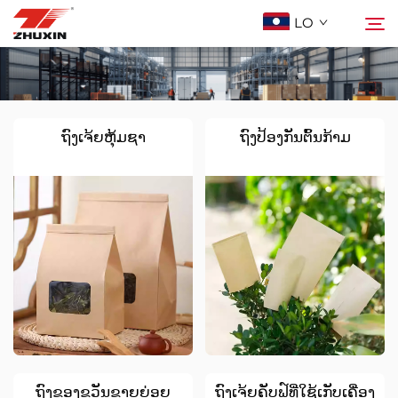
LO
ຜະລິດຕະພັນ
ຄົ້ນຫາ
ຖົງເຈ້ຍຫຸ້ມຊາ
ຖົງປ້ອງກັນຕົ້ນກ້າມ
ການລົງທຶນ
ບໍລິສັດ
ຂ່າວ
ຕິດຕໍ່
คำถามที่พบบ่อย
ຖົງຂອງຂວັນຂາຍຍ່ອຍ
ຖົງເຈ້ຍຄັບຟ໌ທີ່ໃຊ້ເກັບເຄື່ອງ