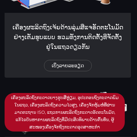
ເຄື່ອງຜະລິດຖົງເຈ້ຍດ້ານລຸ່ມສີ່ແຈອັດຕະໂນມັດ
ຢ່າງເຕັມຮູບແບບ ຮວມທັງການຕິດຕັ້ງທີ່ຈັດຕັ້ງ
ຢູ່ໃນແຖວດຽວກັນ
ເບິ່ງລາຍລະອຽດ
ເຄື່ອງຜະລິດຖົງກະດາດບາງຮູບສີ່ຫຼ່ຽມ, ອຸປະກອນຖົງກະດາດພິມ
ໃນແຖວ, ເຄື່ອງຜະລິດຖົງຄວາມໄວສູງ, ເຄື່ອງຈັກຫຸ້ມຫໍ່ທີ່ຜ່ານ
ມາດຕະຖານ ISO, ແຖວການຜະລິດຖົງກະດາດອັດຕະໂນມັດ,
ແກ້ໄຂບັນຫາການຜະລິດຖົງທີ່ມີປະສິດທິພາບດ້ານຕົ້ນທຶນ, ຜູ້
ສະໜອງເຄື່ອງຈັກຖົງກະດາດອຸດສາຫະກໍາ