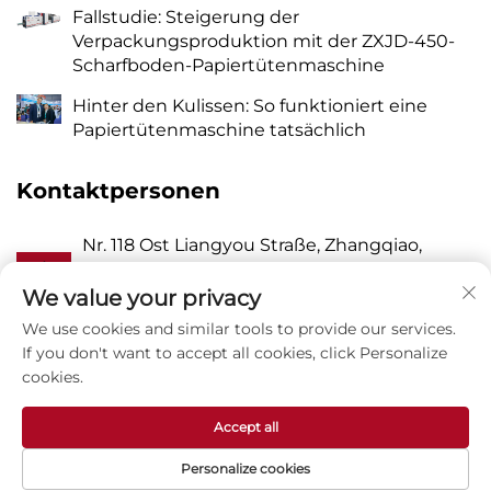
Fallstudie: Steigerung der
Verpackungsproduktion mit der ZXJD-450-
Scharfboden-Papiertütenmaschine
Hinter den Kulissen: So funktioniert eine
Papiertütenmaschine tatsächlich
Kontaktpersonen
Nr. 118 Ost Liangyou Straße, Zhangqiao,
Ein
Wanquan Stadt, Pingyang, Wenzhou Stadt,
Zhejiang P.R. China 325409
We value your privacy
We use cookies and similar tools to provide our services.
P
8615988795434
If you don't want to accept all cookies, click Personalize
cookies.
E
[email protected]
Accept all
Personalize cookies
Copyright © Zhejiang Zhuxin Machinery Co., Ltd -