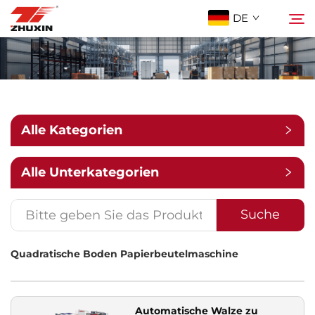
DE
Produkte
Suche
Anwendungen
Alle Kategorien
Unternehmen
Alle Unterkategorien
Nachrichten
Suche
Quadratische Boden Papierbeutelmaschine
Kontakt
FAQ
Automatische Walze zu