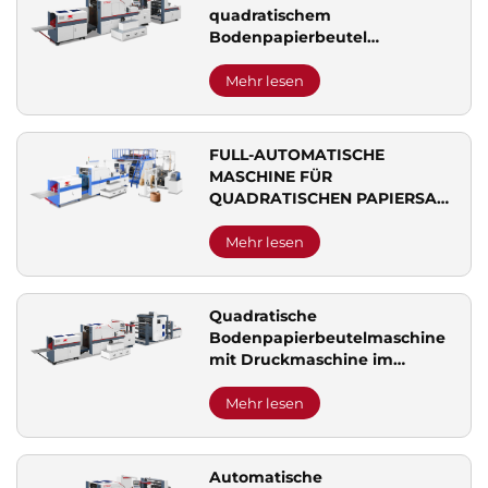
quadratischem
Bodenpapierbeutel
Herstellungsanlage
Mehr lesen
FULL-AUTOMATISCHE
MASCHINE FÜR
QUADRATISCHEN PAPIERSACK
MIT INTEGRIERTER
GRIFFBEFESTIGUNG
Mehr lesen
Quadratische
Bodenpapierbeutelmaschine
mit Druckmaschine im
Durchlauf
Mehr lesen
Automatische