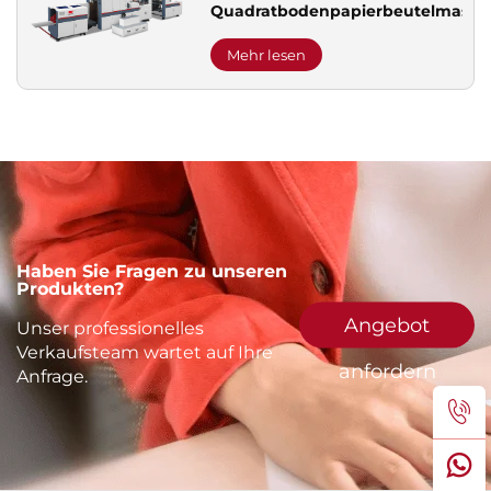
Quadratbodenpapierbeutelmasch
Mehr lesen
Haben Sie Fragen zu unseren
Produkten?
Angebot
Unser professionelles
Verkaufsteam wartet auf Ihre
anfordern
Anfrage.