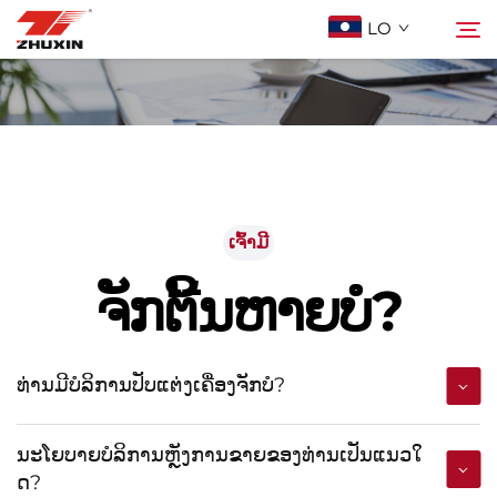
LO
ຜະລິດຕະພັນ
ຄົ້ນຫາ
ການລົງທຶນ
ເຈົ້າມີ
ບໍລິສັດ
ຈັກຕີ້ນຫາຍບໍ?
ຂ່າວ
ທ່ານມີບໍລິການປັບແຕ່ງເຄື່ອງຈັກບໍ?
ຕິດຕໍ່
ນະໂຍບາຍບໍລິການຫຼັງການຂາຍຂອງທ່ານເປັນແນວໃ
คำถามที่พบบ่อย
ດ?