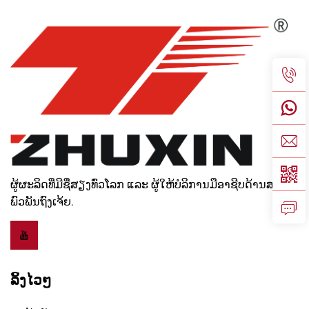
ຜູ້ຜະລິດທີ່ມີຊື່ສຽງທົ່ວໂລກ ແລະ ຜູ້ໃຫ້ບໍລິການມືອາຊີບດ້ານສາຍ
ພົວພັນຖົງເຈ້ຍ.
ລິ້ງໄວໆ