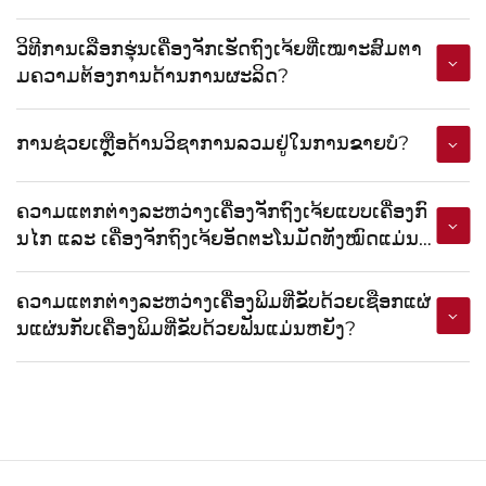
ວິທີການເລືອກຮຸ່ນເຄື່ອງຈັກເຮັດຖົງເຈ້ຍທີ່ເໝາະສົມຕາ
ມຄວາມຕ້ອງການດ້ານການຜະລິດ?
ການຊ່ວຍເຫຼືອດ້ານວິຊາການລວມຢູ່ໃນການຂາຍບໍ?
ຄວາມແຕກຕ່າງລະຫວ່າງເຄື່ອງຈັກຖົງເຈ້ຍແບບເຄື່ອງກົ
ນໄກ ແລະ ເຄື່ອງຈັກຖົງເຈ້ຍອັດຕະໂນມັດທັງໝົດແມ່ນຫ
ຍັງ?
ຄວາມແຕກຕ່າງລະຫວ່າງເຄື່ອງພິມທີ່ຂັບດ້ວຍເຊືອກແຜ່
ນແຜ່ນກັບເຄື່ອງພິມທີ່ຂັບດ້ວຍຟັນແມ່ນຫຍັງ?