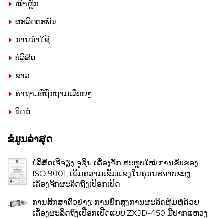
ໜ້າຫຼັກ
ຜະລິດຕະພັນ
ການນຳໃຊ້
ບໍລິສັດ
ຂ່າວ
ຄຳຖາມທີ່ຖືກຖາມເລື້ອຍໆ
ຕິດຕໍ່
ຂໍໍ່ມູນລ່າສຸດ
ບໍລິສັດເຈີຈຽງ ຈູຊິນ ເຄື່ອງຈັກ ສະຫຼຸບໃໝ່ ການຮັບຮອງ
ISO 9001, ເພີ່ມຄວາມເຂັ້ມແຂງໃນຄຸນນະພາບຂອງ
ເຄື່ອງຈັກຜະລິດຖົງເປືອກເປີດ
ການສຶກສາຕົວຢ່າງ: ການຍົກສູງການຜະລິດຫຸ້ມຫໍ່ດ້ວຍ
ເຄື່ອງຜະລິດຖົງເປືອກເປີດແບບ ZXJD-450 ມີປາກແຫວງ