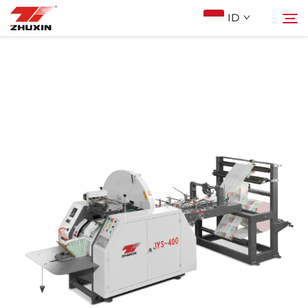
ID
Produk
Cari
Aplikasi
Perusahaan
Berita
Kontak
FAQ