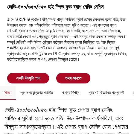
জেডি-৪০০/৬৫০/৮৫০ হাই স্পিড ফুড ব্যাগ মেকিং মেশিন
JD-400/650/850 হাই-স্পিড খাদ্য কাগজের ব্যাগ তৈরির মেশিনের দ্রুত গতি, উচ্চ
উৎপাদন দক্ষতা এবং পরিবর্তনশীল পরিসরের মতো সুবিধা রয়েছে। এই কাগজের ব্যাগ
মেশিনটি রোল কাগজের ভাঁজ, আকৃতি দেওয়া, ব্যাগ কাটা, আঠা লাগানো, তলা ভাঁজ করা,
তলায় আঠা দেওয়া এবং প্রস্তুত ব্যাগ বের করা—এই সমস্ত কাজ একসঙ্গে সম্পন্ন করে।
সম্পূর্ণ মেশিনটি কম্পিউটার সেন্ট্রাল কন্ট্রোল সিস্টেম দ্বারা নিয়ন্ত্রিত হয়, টাচ স্ক্রিনে
প্রদর্শিত হয় এবং সার্ভো মোটর দ্বারা কাগজের ব্যাগের দৈর্ঘ্য নিয়ন্ত্রণ করা হয়। সম্পূর্ণ
প্রক্রিয়াটি মানুষ-মেশিন ইন্টারফেস PLC দ্বারা সম্পন্ন হয়, যাতে সম্পূর্ণ স্বয়ংক্রিয় ফিডিং,
ফটোইলেকট্রিক সংশোধন এবং টেনশন নিয়ন্ত্রণ রয়েছে।
একটি উদ্ধৃতি পান
তথ্য জানতে
বিবরণ
প্রধান প্রযুক্তিগত পরামিতি
পণ্যের বৈশিষ্ট্য
প্রায়শই জিজ্ঞাসিত প্রশ্নাবলী
জেডি-৪০০/৬৫০/৮৫০ হাই স্পিড ফুড পেপার ব্যাগ মেকিং
মেশিনের সুবিধা হলো দ্রুত গতি, উচ্চ উৎপাদন কার্যকারিতা, এবং
বিস্তৃত সামঞ্জস্যযোগ্যতা। এই পেপার ব্যাগ মেশিন রোল পেপারের