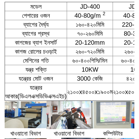
মডেল
JD-400
JD-
2
পেপারের ওজন
40-80g/m
40-8
ব্যাগের দৈর্ঘ্য
১৬০-৪২০মিমি
220-
ব্যাগের প্রস্থ
৭০-২৬০মিমি
80-3
কাগজের ব্যাগ ইনসার্ট
20-120mm
20-1
কাগজ রোলের চওড়াই
২৬০-৭২০মিমি
২৬০-৮
মেশিনের গতি
৬০-৪০০পিসি/মিন
৬০-৪০০প
যন্ত্র শক্তি
10KW
10
যন্ত্রের মোট ওজন
3000 কেজি
৪২০০
যন্ত্রের
২১০০x৪৫০০x১৯০০ম
২১০০x৫০০০
আকার(ডিএলএক্সডিভিএক্সএইচ)
খাওয়ানো বিভাগ
খাওয়ানো বিভাগ
কম্পিউটার