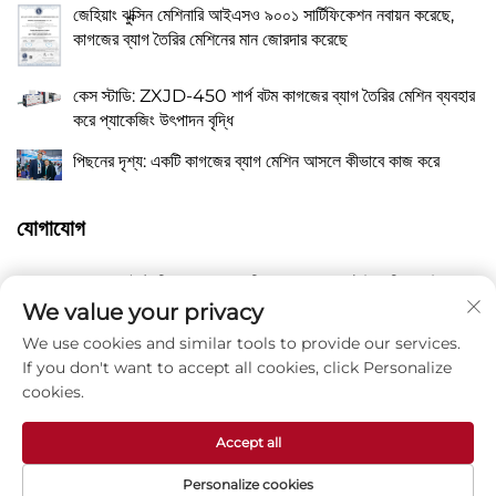
জেহিয়াং ঝুক্সিন মেশিনারি আইএসও ৯০০১ সার্টিফিকেশন নবায়ন করেছে,
কাগজের ব্যাগ তৈরির মেশিনের মান জোরদার করেছে
কেস স্টাডি: ZXJD-450 শার্প বটম কাগজের ব্যাগ তৈরির মেশিন ব্যবহার
করে প্যাকেজিং উৎপাদন বৃদ্ধি
পিছনের দৃশ্য: একটি কাগজের ব্যাগ মেশিন আসলে কীভাবে কাজ করে
যোগাযোগ
নং 118 ইস্ট লিয়াংয়ু রোড, ঝাংকিয়াও, ওয়ানকুয়ান টাউন, পিংয়াং, উয়েঞ্জো
একটি
সিটি, জেজিয়াং প্রচীন চীন 325409
We value your privacy
We use cookies and similar tools to provide our services.
P
8615988795434
If you don't want to accept all cookies, click Personalize
cookies.
E
[email protected]
Accept all
Personalize cookies
কপিরাইট © Zhejiang Zhuxin Machinery Co., Ltd -
গোপনীয়তা