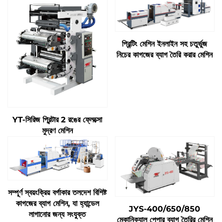
প্রিন্টিং মেশিন ইনলাইন সহ চতুর্ভুজ
নিচের কাগজের ব্যাগ তৈরি করার মেশিন
YT-সিরিজ প্রিন্টার 2 রঙের ফ্লেক্সো
মুদ্রণ মেশিন
সম্পূর্ণ স্বয়ংক্রিয় বর্গাকার তলদেশ বিশিষ্ট
কাগজের ব্যাগ মেশিন, যা হ্যান্ডেল
JYS-400/650/850
লাগানোর জন্য সংযুক্ত
মেকানিক্যাল পেপার ব্যাগ তৈরির মেশিন