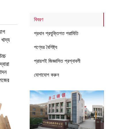
বিবরণ
যাগ
প্রধান প্রযুক্তিগত পরামিতি
খাদ্য
পণ্যের বৈশিষ্ট্য
চ্চ
প্রায়শই জিজ্ঞাসিত প্রশ্নাবলী
্বারা
পাদন
যোগাযোগ করুন
াগজের