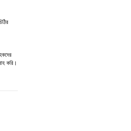
িঠির
াহকদের
বরাহ করি।