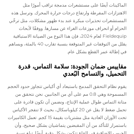
الماكينات أيضًا على مستشعرات مدمجة تراقب أمورًا مثل
الاهتزازات المفرطة وارتفاع درجات حرارة المحرك. وترسل هذه
المستشعرات تحذيرات مبكرة عند بدء ظهور مشكلات، مثل ترخّي
الحزام أو انحراف موزعات الغراء عن مسارها. ووفقًا لأبحاث
Fieldequip لعام 2024، فإن هذا النوع من الصيانة الاستباقية
يقلل من التوقفات غير المتوقعة بنسبة تقارب 40 بالمئة، ويساهم
في إطالة عمر القطع بشكل عام.
مقاييس ضمان الجودة: سلامة التماس، قدرة
التحميل، والتسامح البُعدي
يقوم نظام التحقق المدمج باستبعاد أي أكياس تتجاوز حدود الحجم
المسموحة وهي 0.8 مم على أي من الجانبين. نحن نتحقق من
متانة التماس طوال عملية الإنتاج، ونضمن أن تكون قادرة على
تحمل ضغط لا يقل عن 20 كيلوباسكال، بحيث لا تنفجر الأكياس
تحت الأوزان العادية مثل مشتريات بقيمة 15 كجم. تعمل الكاميرات
باستمرار للتأكد من أن المقبضين يتماشيان بشكل صحيح، وأن
الجيوب الإضافية في القاع تتكون بشكل دقيق أيضًا. تبلغ نسبة