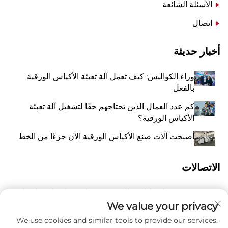
الأسئلة الشائعة
اتصال
أخبار حديثة
وراء الكواليس: كيف تعمل آلة تعبئة الأكياس الورقية
بالفعل
كم عدد العمال الذين تحتاجهم حقًا لتشغيل آلة تعبئة
الأكياس الورقية؟
أصبحت آلات صنع الأكياس الورقية الآن جزءًا من الخط
الاتصالات
رقم 118 شارع ليانغيو الشرقية، تشانغتشياو، بلدة وانكوان،
أ
بينغيانغ، مدينة ونتشو، مقاطعة تشيجيانغ، الصين 325409
We value your privacy
We use cookies and similar tools to provide our services.
و
8615988795434