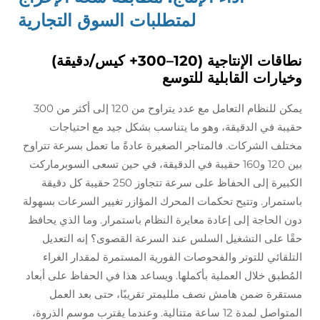
لمتطلبات السوق التجارية
نطاقات الإنتاجية (120–300+ كيس/دقيقة)
وخيارات القابلية للتوسع
يمكن للنظام التعامل مع عدد يتراوح من 120 إلى أكثر من 300
حقيبة في الدقيقة، وهو ما يتناسب بشكل جيد مع احتياجات
مختلف الشركات. فالمتاجر الصغيرة عادةً ما تعمل بسرعة تتراوح
بين 120 و160 حقيبة في الدقيقة، في حين تسعى السوبرماركت
الكبيرة إلى الحفاظ على سرعة تتجاوز 250 حقيبة كل دقيقة
باستمرار. وتتيح تحكمات المحرك المؤازر تغيير السرعات بسهولة
دون الحاجة إلى إعادة معايرة النظام باستمرار. وما الذي يحافظ
حقًا على التشغيل السلس عند السرعة القصوى؟ إنه التعديل
التلقائي للتوتر والفحوصات الفورية المستمرة لمقدار الغراء
المُطبق خلال العملية بأكملها. ويساعد هذا في الحفاظ على أبعاد
مستقرة ضمن هامش نصف ملليمتر تقريبًا، حتى بعد العمل
المتواصل لمدة 12 ساعة متتالية. وعندما يقترب موسم الذروة،