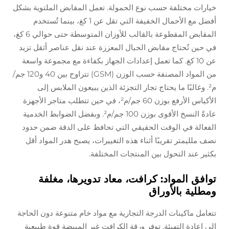
خيارات مختلفة حسب نوع الحمولة. تعمل المقابض الملتوية بشكل
أفضل مع الأحمال الخفيفة التي تقل عن 1 كغ، بينما تُستخدم
المقابض المقطوعة بالقالب للأوزان المتوسطة حتى حوالي 6 كغ،
في حين تُحتاج مقابض الحبال المعززة عند نقل عناصر أثقل تزيد
عن 10 كغ. كما تعمل إعدادات الجهاز بكفاءة مع مجموعة واسعة
من المواد المصنفة حسب الوزن (GSM) تتراوح بين 40 و120 جم/
م². وغالبًا ما يحتاج تجار التجزئة الذين يبيعون الملابس إلى
الأكياس الأرفع بوزن 60 جم/م²، في حين تتطلب متاجر الأجهزة
عادةً النسخ الأقوى بوزن 100 جم/م². وبفضل الضوابط الخدمية
الفعالة في الوقت الحقيقي التي تحافظ على الدقة ضمن حدود
نصف ملليمتر تقريبًا أثناء هذه التغييرات، يصبح هدر المواد أقل
بكثير عند التحول بين المنتجات المختلفة.
توافق المواد: كرافت، معاد تدويرها، مغلفة
ومطلية بالأوراق
تتعامل ماكينات الدرجة التجارية مع مواد خام متنوعة دون الحاجة
إلى إعادة التهيئة. توفر ورقة الكرافت غير المبيضة قوة طبيعية