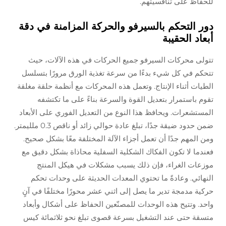
للحفاظ على تنافسيتهم.
دور التحكم بالسيرفو والحركة المزامنة في دقة
أبعاد الحقيبة
تتولى محركات السيرفو جميع الحركات في هذه الآلات، حيث
تتحكم في كل شيء بدءًا من سرعة تغذية الورق مرورًا بتسلسل
الطيات أثناء الإنتاج. وتعمل هذه المحركات مع أنظمة حلقة مغلقة
تقوم باستمرار بتعديل القوة والسرعة بناءً على ما تكتشفه
المستشعرات. ويحافظ هذا النوع من التعديل الفوري على الأبعاد
ضمن حدود ضيقة جدًا، تبلغ عادة حوالي زائد أو ناقص 0.3 ملليمتر.
ومن المهم جدًا أن تعمل أجزاء الآلة المختلفة معًا بشكل صحيح.
فعندما لا تكون الفكاك الشكلية السفلية محاذاة بشكل دقيق مع
موزعات الغراء، فإن ذلك يسبب مشكلات في هيكل المنتج
النهائي. وعادةً ما تحتوي المعدات الحديثة على وحدات تحكم
حركية مدمجة تدير ما يصل إلى اثني عشر محورًا مختلفًا في آنٍ
واحد. وتتيح هذه الوحدات للمصنّعين الحفاظ على أشكال وأبعاد
متسقة حتى عند التشغيل بسرعة قصوى تبلغ نحو ثلاثمائة كيس