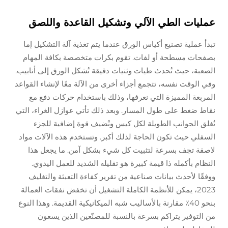
عمليات الطي الآلي وتشكيل القاعدة واللصق
تبدأ عملية تصنيع أكياس الورق عندما يتم تغذية آلة التشكيل إما
بصفحات مسطحة أو لفات. تقوم بكرات متخصصة بكافة المهام
الصعبة، حيث تُحدث طيات وثنيات دقيقة تُشكل الورق إلى أنابيب.
وفي الوقت نفسه، تتجمع أجزاء أخرى من الآلة معًا لإنشاء القواعد
المربعة المميزة التي نعرفها، وذلك باستخدام حركات دفع مع
نقاط ضغط على طول المسار. وبعد ذلك تأتي عوازل الغراء، التي
تُغلق الجوانب الطويلة لكل كيس وتُضيف قوة إضافية للجزء
السفلي حيث تكون الحاجة لذلك أكبر. وتستخدم هذه الآلات مواد
لاصقة تجف بسرعة لتثبيت كل شيء بشكل آمن. ما يجعل هذا
النظام بأكمله ذا قيمة كبيرة هو تقليله الشديد للعمل اليدوي.
ووفقًا لأحدث بيانات صناعية من تقرير كفاءة التعبئة والتغليف
2023، يمكن للأنظمة الكاملة التشغيل أن تخفض نفقات العمالة
بنحو 40٪ مقارنة بالأساليب شبه الميكانيكية القديمة. وهذا النوع
من التوفير يتراكم بسرعة بالنسبة للمصنّعين الذين يسعون