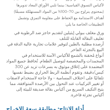
لأكياس التسوق القياسية؛ بينما تلبي الأوراق المعاد تدويرها
(بمحتوى يتراوح بين 70–100% من المواد المستهلكة مسبقًا)
أهداف الاستدامة مع الحفاظ على مقاومة التمزق. وتشمل
التطبيقات الخاصة ما يلي:
ورق مغلف ببولي إيثيلين لتقديم حاجز ضد الرطوبة في
تغليف البقالة القابلة للتلف
أرصدة مطلية بالطين لتوفير علامات تجارية عالية الدقة في
البيع بالتجزئة الفاخر
أنواع مُحقنة بالشمع للأكياس الآمنة للاستخدام في
المجمدات والمخصصة لتوصيل الطعام. تُحافظ جميع المواد
المعتمدة على إغلاق موثوق به بسرعات تزيد عن 300
كيس/دقيقة. وتقوم أنظمة الربط الحراري بضبط نفسها
تلقائيًا على اختلاف المسامية – ولا حاجة لاستخدام لاصقات
أو تغيير التركيبات عند التحول بين الأرصدة المتوافقة، مما
يتيح التكيف السريع من أكياس بقالة صديقة للبيئة إلى
أكياس تجزئة فاخرة.
أداء الإنتاج: مطابقة سعة الإخراج