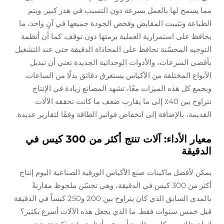
مما يسمح لها بالعمل بسرعة دون التسبب في هدر كبير. ويتم
الطباعة وتثبيت المقابض وفحص الجودة جميعها في آنٍ واحد، ما
يحافظ على استمرارية العملية برمتها دون توقف. كما أن أنظمة
التوجيه المحسّنة تحافظ على المحاذاة الدقيقة حتى عند التشغيل
بأقصى السرعات، والأدوات الوحداتية الجديدة تعني أن تبديل
الأنواع المختلفة من الأكياس يستغرق دقائق بدلًا من الساعات.
وبجمع كل هذه الميزات معًا، تشهد المصانع زيادة في الإنتاج
تتراوح بين 40٪ إلى ما يقارب ضعف ما كانت تحققه الآلات
القديمة، بالإضافة إلى انخفاض فواتير الطاقة وفقًا لتقارير عديدة.
معيار الأداء: آلات تنتج أكثر من 300 كيس في
الدقيقة
يمكن لأفضل ماكينات صنع الأكياس الورقية الصناعية اليوم إنتاج
أكثر من 300 كيس في الدقيقة، وهي تحسّن ملحوظ مقارنةً
بالمدى السابق الذي كان يتراوح بين 200 و250 كيساً في الدقيقة
قبل خمس سنوات فقط. ما الذي يجعل هذه الآلات أسرع بكثير؟