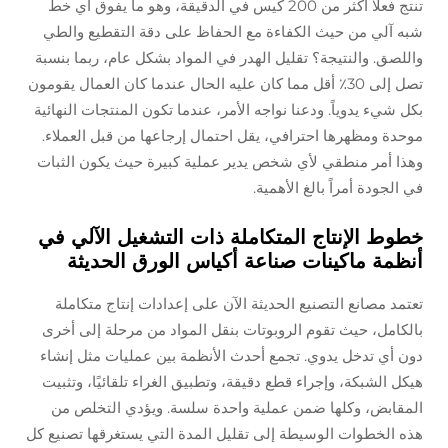
تنتج فعلاً أكثر من 200 كيس في الدقيقة، وهو ما يفوق أي خط
شبه آلي من حيث الكفاءة مع الحفاظ على دقة التقطيع والطي
واللصق. والنتيجة؟ تقليل الهدر في المواد بشكل عام، ربما بنسبة
تصل إلى 30٪ أقل مما كان عليه الحال عندما كان العمال يقومون
بكل شيء يدوياً. ودعنا نواجه الأمر، عندما تكون المنتجات النهائية
موحدة ومظهرها احترافي، يقل احتمال إرجاعها من قبل العملاء.
وهذا أمر منطقي لأي شخص يدير عملية كبيرة حيث يكون الثبات
في الجودة أمراً بالغ الأهمية.
خطوط الإنتاج المتكاملة ذات التشغيل الآلي في
أنظمة ماكينات صناعة أكياس الورق الحديثة
تعتمد مصانع التصنيع الحديثة الآن على إعدادات إنتاج متكاملة
بالكامل، حيث تقوم الروبوتات بنقل المواد من مرحلة إلى أخرى
دون أي تدخل يدوي. تجمع أحدث الأنظمة بين عمليات مثل إنشاء
هيكل الشبكة، وإجراء قطع دقيقة، وتطبيق الغراء تلقائيًا، وتثبيت
المقابض، وكلها ضمن عملية واحدة سلسة. ويؤدي التخلص من
هذه الخطوات الوسيطة إلى تقليل المدة التي يستغرقها تصنيع كل