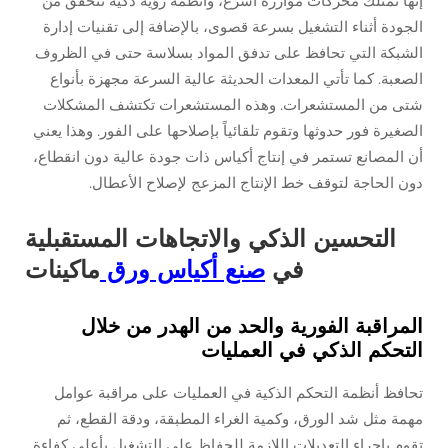
إنها تمتلك محركات مؤازرة أسرع، وأنظمة رؤية ذكية تتحقق من
الجودة أثناء التشغيل بسرعة قصوى، بالإضافة إلى تقنيات إدارة
الشبكة التي تحافظ على تدفق المواد بسلاسة حتى في الظروف
الصعبة. كما تأتي المعدات الحديثة عالية السرعة مجهزة بأنواع
شتى من المستشعرات. وهذه المستشعرات تكتشف المشكلات
الصغيرة فور حدوثها وتقوم تلقائياً بإصلاحها على الفور. وهذا يعني
أن المصانع تستمر في إنتاج أكياس ذات جودة عالية دون انقطاع،
دون الحاجة لتوقف خط الإنتاج المزعج لإصلاح الأعطال.
التحسين الذكي والاتجاهات المستقبلية
في
صنع أكياس ورق
ماكينات
المراقبة الفورية والحد من الهدر من خلال
التحكم الذكي في العمليات
تحافظ أنظمة التحكم الذكية في العمليات على مراقبة عوامل
مهمة مثل شد الورق، وكمية الغراء المطبقة، ودقة القطع، ثم
تقوم بإجراء التعديلات اللازمة للحفاظ على التشغيل بأعلى كفاءة.