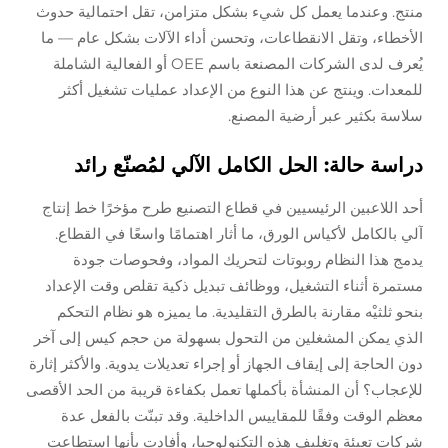
منتج. وعندما يعمل كل شيء بشكل متزامن، تقل احتمالية حدوث
الأخطاء، وتقل الانقطاعات، وتحسن أداء الآلات بشكل عام — ما
يُعرف لدى الشركات المصنعة باسم OEE أو الفعالية الشاملة
للمعدات. وينتج عن هذا النوع من الإعداد عمليات تشغيل أكثر
سلاسة بكثير عبر أرضية المصنع.
دراسة حالة: الحل الكامل الآلي لمُصنّع رائد
أحد اللاعبين الرئيسيين في قطاع التصنيع طرح مؤخرًا خط إنتاج
آلي بالكامل لأكياس الورق، ما أثار اهتمامًا واسعًا في القطاع.
يدمج هذا النظام روبوتات لتحريك المواد، وفحوصات جودة
مستمرة أثناء التشغيل، ووظائف تبديل ذكية تقلص وقت الإعداد
بنحو ثلثيْه مقارنة بالطرق التقليدية. ما يميزه هو نظام التحكم
الذي يمكن المشغلين من التحول بسهولة من حجم كيس إلى آخر
دون الحاجة إلى إيقاف الجهاز أو إجراء تعديلات يدوية. والأكثر إثارة
للإعجاب؟ أن المنشأة بأكملها تعمل بكفاءة قريبة من الحد الأقصى
معظم الوقت وفقًا للمقاييس الداخلية. وقد تبنّت بالفعل عدة
شركات تعبئة وتغليف هذه التكنولوجيا، وأفادت بأنها استطاعت