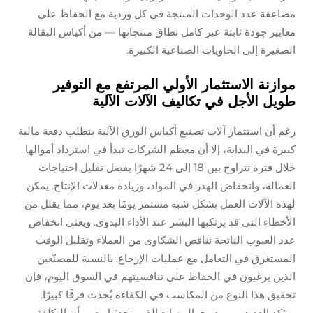
مضاعفة عدد الوحدات المنتجة في كل وردية مع الحفاظ على
معايير جودة ثابتة عبر كامل نطاق منتجاتها — من أكياس البقالة
الصغيرة إلى الحاويات الصناعية الكبيرة.
موازنة الاستثمار الأولي المرتفع مع التوفير
طويل الأجل في تكاليف الآلات الآلية
رغم أن استثمار آلات تصنيع أكياس الورق الآلية يتطلب دفعة مالية
كبيرة في البداية، إلا أن معظم الشركات تبدأ في استرداد أموالها
خلال فترة تتراوح بين 18 إلى 24 شهرًا بفضل تقليل احتياجات
العمالة، وانخفاض الهدر في المواد، وزيادة معدلات الإنتاج. يمكن
لهذه الآلات العمل بشكل شبه مستمر يومًا بعد يوم، مما يقلل من
الأخطاء التي قد يرتكبها البشر عند الأداء اليدوي. ويعني انخفاض
عدد العيوب الناتجة تناقص الشكاوى من العملاء وتقليل الوقت
المستغرق في التعامل مع عمليات الإرجاع. بالنسبة للمصنّعين
الذين يرغبون في الحفاظ على تنافسيتهم في السوق اليوم، فإن
تحقيق هذا النوع من المكاسب في الكفاءة يُحدث فرقًا كبيرًا.
ويؤكد العديد من مديري المصانع الذين تحدثنا معهم أن التكلفة