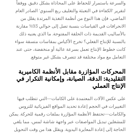
والسرعة باستمرار للحفاظ على المحاذاة بشكل دقيق. ووفقاً
لتقرير 'الكفاءة في التعبئة والتغليف ربع السنوي' الصادر العام
الماضي، فإن هذا النوع من أنظمة التغذية المرتدة يقلل من
الانحرافات في القياسات بنسبة تصل إلى حوالي 93% مقارنة
بالأساليب القديمة ذات الحلقة المفتوحة. ما الذي يعنيه ذلك
بالنسبة للإنتاج الفعلي؟ تخرج الأكياس بمقاسات متسقة سواء
كانت خطوط الإنتاج تعمل بسرعة عالية أو منخفضة، حتى عند
التعامل مع مواد مختلفة قد تتصرف بشكل غير متوقع.
المحركات المؤازرة مقابل الأنظمة الكاميرية
التقليدية: الدقة، الصيانة، وإمكانية التكرار في
الإنتاج العملي
على عكس الآلات المعتمدة على الكامات—التي تتطلب فيها
التغييرات في الحجم إعادة تحديد المواقع الفيزيائية للتروس
والكامات—تحتفظ الأنظمة المؤازرة بملفات رقمية للحركة. يمكن
للمشغلين تبديل المواصفات عبر واجهة شاشة لمس، مما يلغي
الحاجة إلى إعادة المعايرة اليدوية. ويقلل هذا من وقت التحويل