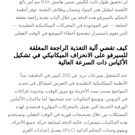
إن تحقيق طول ثابت للكيس ضمن هامش ±0.5 مم أمر بالغ
الأهمية لتقليل هدر المواد وضمان وظائف التعبئة. توفر أنظمة
التحكم بالسيرفو هذه الدقة من خلال آليات تغذية راجعة مغلقة
الحلقة — غير الموجودة في المحركات الميكانيكية التقليدية —
التي تقوم باستمرار بتصحيح أخطاء الموضع في الوقت الفعلي.
كيف تقضي آلية التغذية الراجعة المغلقة
للسيرفو على الانحراف الميكانيكي في تشكيل
الأكياس ذات السرعة العالية
عند التشغيل بسرعات تزيد عن 200 كيس في الدقيقة، تبدأ
الأنظمة الميكانيكية التقليدية في التعرض لمشاكل في تحديد
المواضع بسبب تمدد الأحزمة مع مرور الوقت، وحدوث فراغات
في التروس، وتوسع المكونات عند تسخينها. أما ماكينات الأكياس
الورقية الحديثة التي تعمل بالمحركات المؤازرة فتتصدى لهذه
المشكلات من خلال تصحيحات فورية في الوقت الفعلي. وتستخدم
هذه الماكينات مشفرات عالية الدقة لمتابعة حركة جميع الأجزاء،
ويقوم وحدات التحكم الذكية (PLC) بتعديل إعدادات العزم