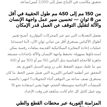
تحقيق مكاسب في الإنتاج تصل إلى 2,000 كيس/ساعة.
من 150 مم إلى 450 مم طول الحقيبة في أقل
من 8 ثوانٍ — تحسين سير عمل واجهة الإنسان
والآلة لتقليل التوقف عن العمل قدر الإمكان
بفضل التعديلات التي تتم عبر المحركات المؤازرة، أصبح تغيير
أطوال الأكياس يستغرق أقل من ثماني ثوانٍ الآن، لأننا استبدلنا
عمليات إعادة المعايرة الميكانيكية القديمة بملفات رقمية يمكن
استدعاؤها بسهولة. تحتفظ واجهة الإنسان والآلة بإعدادات مسبقة
جاهزة للأحجام القياسية مثل أكياس 150 مم أو 300 مم أو 450
مم. ما عليك سوى الضغط على زر ويتم التبديل الفوري بعد
التحقق عبر أنظمة القياس الليزرية التي تعمل ضمن الخط. ما كان
يستغرق نصف ساعة من التوقف أثناء التحويلات؟ انتهى! بالنسبة
للمنشآت الإنتاجية متوسطة الحجم، فهذا يعني استعادة نحو 18
يوم عمل كامل كل عام كانت ستُفقد في وقت الإعداد.
المزامنة الفورية عبر محطات القطع والطي