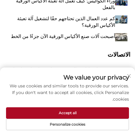
وراء الكواليس: كيف تعمل آلة تعبئة الأكياس الورقية
بالفعل
كم عدد العمال الذين تحتاجهم حقًا لتشغيل آلة تعبئة
الأكياس الورقية؟
أصبحت آلات صنع الأكياس الورقية الآن جزءًا من الخط
الاتصالات
رقم 118 شارع ليانغيو الشرقية، تشانغتشياو، بلدة وانكوان،
أ
بينغيانغ، مدينة ونتشو، مقاطعة تشيجيانغ، الصين 325409
We value your privacy
We use cookies and similar tools to provide our services.
و
8615988795434
If you don't want to accept all cookies, click Personalize
cookies.
ز
[email protected]
Accept all
Personalize cookies
حقوق الطبع والنشر © شركة تشجيانغ زهوكسين للماكينات
المحدودة -
سياسة الخصوصية