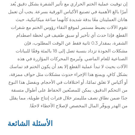
إن توقيت عملية الختم الحراري مع تأثير الشفرة بشكل دقيق يُعد
أمرًا بالغ الأهمية في تصنيع الأكياس الورقية بسرعة. يجب أن تعمل
هاتان العمليتان معًا بدقة شديدة كأنهما ساعة ميكانيكية، حيث
تقوم الآلات بضبط مستمر لموقع التقاء رؤوس الختم مع شفرات
القطع. فإذا حدث أي تأخير أو سبق طفيف في لحظة اصطدام
الشفرة، بمقدار 0.3 ثانية فقط عن الوقت المطلوب، فإن
مشكلات الجودة تزداد بنسبة تصل إلى 18 بالمئة وفقًا للبيانات
الصناعية للعام الماضي. وتُبرمج المحركات المؤازرة في هذه
الآلات بحيث لا تبدأ عملية القطع إلا بعد أن يكون الختم قد تماسك
بشكل كافٍ. ويمنع هذا الإجراء حدوث مشكلات مثل حواف ممزقة،
أو أكياس لا تغلق تمامًا، أو اختلافات في الأحجام. وبفضل هذا النوع
من التحكم الدقيق، يمكن للمصنّعين الحفاظ على أطوال متسقة
جدًا ضمن نطاق نصف ملليمتر خلال فترات إنتاج طويلة، مما يقلل
من الهدر ويوفّر المال المخصص لإصلاح الأخطاء لاحقًا.
الأسئلة الشائعة