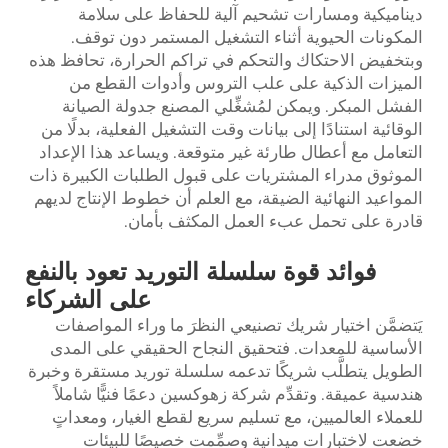
ديناميكية ومسارات تشحيم آلية للحفاظ على سلامة
المكونات الحيوية أثناء التشغيل المستمر دون توقف.
وبتخفيض الاحتكاك والتحكم في تراكم الحرارة، تحافظ هذه
الميزات الذكية على علب التروس وأدوات القطع من
الفشل المبكر. ويمكن لمُشغِّلي المصنع جدولة الصيانة
الوقائية استنادًا إلى بيانات وقت التشغيل الفعلية، بدلًا من
التعامل مع أعطال طارئة غير متوقعة. ويساعد هذا الإعداد
الموثوق مدراء المشتريات على قبول الطلبات الكبيرة ذات
المواعيد النهائية الضيقة، مع العلم أن خطوط الإنتاج لديهم
قادرة على تحمل عبء العمل المكثف بأمان.
فوائد قوة سلسلة التوريد تعود بالنفع
على الشركاء
يَتضمَّن اختيار شريك تصنيعي النظرَ ما وراء المواصفات
الأساسية للمعدات. فتحقيق النجاح الحقيقي على المدى
الطويل يتطلَّب شريكًا تدعمه سلسلة توريد مستقرة وخبرة
هندسية عميقة. وتقدِّم شركة زهوكسين دعمًا فنيًّا شاملاً
للعملاء العالميين، مع تسليم سريع لقطع الغيار، ومعداتٍ
خضعت لاختبارات ميدانية وصمِّمت خصيصًا للبيئات