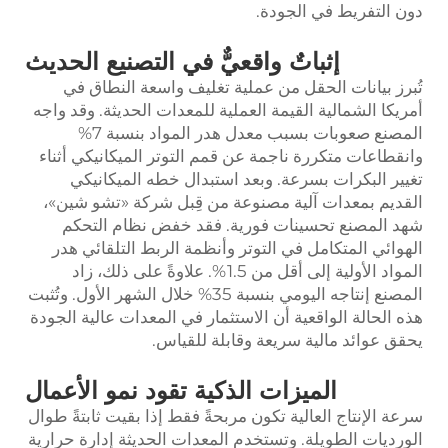
دون التفريط في الجودة.
إثباتٌ واقعيٌّ في التصنيع الحديث
تُبرز بيانات الحقل من عملية تغليف واسعة النطاق في
أمريكا الشمالية القيمة العملية للمعدات الحديثة. وقد واجه
المصنع صعوبات بسبب معدل هدر المواد بنسبة 7%
وانقطاعات متكررة ناجمة عن قمم التوتر الميكانيكي أثناء
تغيير البكرات بسرعة. وبعد استبدال خطه الميكانيكي
القديم بمعدات آلية مصنوعة من قِبل شركة «تشو شين»،
شهد المصنع تحسينات فورية. فقد خفض نظام التحكم
الهوائي المتكامل في التوتر وأنظمة الربط التلقائي هدر
المواد الأولية إلى أقل من 1.5%. علاوةً على ذلك، زاد
المصنع إنتاجه اليومي بنسبة 35% خلال الشهر الأول. وتُثبت
هذه الحالة الواقعية أن الاستثمار في المعدات عالية الجودة
يحقق عوائد مالية سريعة وقابلة للقياس.
الميزات الذكية تقود نمو الأعمال
سرعة الإنتاج العالية تكون مربحةً فقط إذا بقيت ثابتةً طوال
الورديات الطويلة. وتستخدم المعدات الحديثة إدارة حرارية