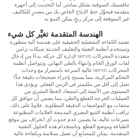
تنافسيتك السوقية بشكل مباشر. أما التحديث إلى أجهزة
متقدمة فيحوِّل خط الإنتاج الخاص بك من مصدرٍ للتكاليف
غير المتوقعة إلى مركز ربحٍ يمكن التنبؤ به.
الهندسة المتقدمة تغيِّر كل شيء
تعتمد الكفاءة التشغيلية الحقيقية على هندسة آلية متطورة.
وتستخدم أنظمة التعبئة والتغليف الحديثة شبكات تزامن
متعددة المحركات servo لإدارة كل حركة، بدءًا من إدخال
لفات الورق الخام وانتهاءً بالطي النهائي. وتتواصل أنظمة
المحركات servo عالية السرعة باستمرار مع وحدات
التحكم المركزية، مما يسمح بإجراء تصحيحات دقيقة جدًّا
تصل إلى أقل من ملليمتر في الزمن الفعلي. ويؤدي هذا
المستوى من الأتمتة إلى استبعاد الخطأ البشري من
العمليات الحرجة للقطع والطي، مما يضمن أن تتوافق كل
منتجات مع المواصفات الدقيقة المطلوبة. علاوةً على ذلك،
تراقب أنظمة التتبع البصري المدمجة العلامات المطبوعة
بسرعات عالية، ما يضمن عدم حدوث أي انحراف بين موقع
الطباعة وموضع القطع. وباستخدام هذه الحلول التقنية
المتقدمة، يمكن للمصانع أن تعمل بسلاسة وبكفاءة عالية