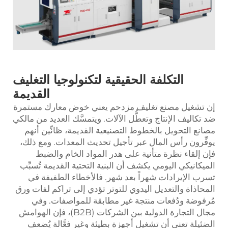
التكلفة الحقيقية لتكنولوجيا التغليف
القديمة
إن تشغيل مصنع تغليف مزدحم يعني خوض معارك مستمرة
ضد تكاليف الإنتاج وتعطُّل الآلات. ويتمسَّك العديد من مالكي
مصانع التحويل بالخطوط التصنيعية القديمة، ظانِّين أنهم
يوفِّرون رأس المال عبر تأجيل تحديث المعدات. ومع ذلك،
فإن إلقاء نظرة متأنية على هدر المواد الخام والضبط
الميكانيكي اليومي يكشف أن البنية التحتية القديمة تُسبِّب
تسرب الإيرادات شهراً بعد شهر. فالأخطاء الطفيفة في
المحاذاة والتعديل اليدوي للتوتر تؤدي إلى تراكم لفات ورق
مُرفوضة ودُفعات منتجة غير مطابقة للمواصفات. وفي
مجال التجارة الدولية بين الشركات (B2B)، فإن الهوامش
الضئيلة تعني أن تشغيل أجهزة بطيئة وغير فعَّالة يُضعف