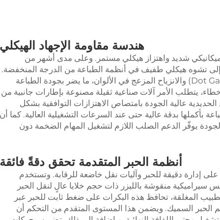
هندسة مقاومة الإجهاد الهيكلي
 ميكانيكي شديد واهتزاز هيكلي مستمر. وعلى مدى أشهر من
 إلى تشوه هيكلي طفيف في أنظمة الطباعة من الدرجة المنخفضة.
ويؤدي هذا التشوه إلى زيادة حجم النقاط (Dot Gain) والانزياح المزعج في الألوان، ما يضر بجودة الطباعة
طاء، يتطلب الأمر آلات صناعية ثقيلة مصنوعة بإطارات جانبية من
الحديدية عالية الجودة بامتصاص الاهتزازات التوافقية بشكل
ة بأكملها بدقة عالية حتى عند السرعات التشغيلية العالية. كما أن
الجودة يوفّر الدعم الصلب اللازم لتشغيل المهام الضخمة دون
أنظمة الحبر المتقدمة تحقق دقةً فائقة
م على إدارة دقيقة للحبر وآليات نقل خاضعة للرقابة. وتستخدم
س سيراميكية منقوشة بالليزر ذات حجم خلايا عالٍ لنقل الحبر
طبيب المغلقة، تحافظ هذه البكرات على ضغط ثابت للحبر عبر
كم الحبر السميك. ويضمن هذا المستوى المتقدم من التحكم أن
لتشغيل وحتى اللفافة النهائية. وبإضافة إلى ذلك، تضمن محركات