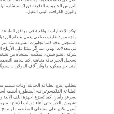
التروس الحلزونية الدقيقة دورانًا سلسًا، ما ي
والورق الكرافت البني الثقيل.
تؤكد الاختبارات الواقعية في مرافق الطباعة ا
واجه مورد تغليف صناعي يعمل بنظام الورد
التسجيل بدقة كلما تجاوزت السرعة مئة متر في
في معدلات الهدر، مما أثّر سلبًا على الأرباح
شركة «تشو شين»، تمكّنت المنشأة من تشغي
تسجيل الحبر بدقة متناهية. كما ساهم التصميم
أدنى حدٍ ممكن، ما وفّر آلاف الدولارات سنويًّ
تتطلب إنتاج الطباعة الحديثة أوقات تسليم سر
الطباعة الفلكسوغرافية المتطورة أنظمة أسطو
بسرعةٍ وأمانٍ. كما تُسرّع أجهزة اللف الآلية
تشويش الحبر حتى أثناء دورات الإنتاج السري
أسهل بكثير على مشغلي المطبعة، ما يسمح لهم