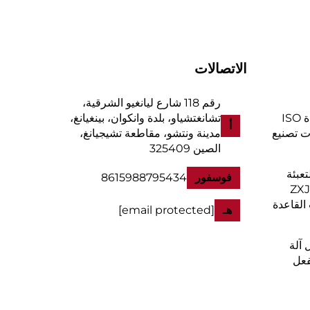
الاتصالات
رقم 118 شارع ليانغيو الشرقية،
للمachinery تجدد شهادة ISO
تشانغتشياو، بلدة وانكوان، بينغيانغ،
أ
لات تصنيع
مدينة ونتشو، مقاطعة تشيجيانغ،
الصين 325409
تعبئة
فوسفور
8615988795434
ZXJD-450
القاعدة
هـ
[email protected]
 آلة
فعل