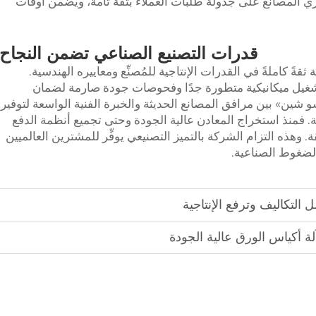
يري المصانع على جدولة طلبات العملاء بثقة تامة، ويضمن أوقات
قدرات التصنيع الصناعي تضمن النجاح
ةً كاملةً في القدرات الإنتاجية للمُصنِّع ومعاييره الهندسية.
غيل ميكانيكية متطورة جدًا وفحوصات جودة صارمة لضمان
و شين» بين مرافق المصانع الحديثة والخبرة الفنية الواسعة لتوفير
. فمنذ استخراج المعادن عالية الجودة وحتى تجميع أنظمة الدفع
 وهذه التزام الشركة بالتميز التصنيعي يوفِّر للمشترين العالميين
 الضغوط الصناعية.
ل التكاليف وترفع الإنتاجية
 أكياس الورق عالية الجودة