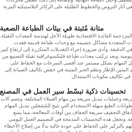
لغي آثار التروس والخطوط الظليلة على الركائز البلاستيكية المرنة
متانة مُثبتة في بيئات الطباعة الصعبة
لمزدحمة الفائدة الاقتصادية طويلة الأجل لهندسة المعدات الثقيلة.
يات المتعددة مشاكل جسيمة مع وحدات طباعة قديمة فقدت
 الدقيقة. وأدى ضرورة إجراء التعديلات المتكررة إلى ارتفاع كبير
 اليومية. وبعد تركيب معدات طباعة فليكسوغرافية ثقيلة التصنيع من
ل المهام بشكل مستمر عند أقصى السرعات مع الحفاظ على
 المتين للإطار ونظم الحبر المتينة في خفض تكاليف الصيانة إلى
ا في تكاليف مكونات الاستبدال.
تحسينات ذكية تبسّط سير العمل في المصنع
يعة وعمليات تبديل سريعة بين مهام العملاء المختلفة. وتضم آلات
انات الطبع سهلة الاستخدام التي تتيح للمُشغلين تبديل المهام
 وأنفاق التجفيف سريعة الجفاف من أوقات المعالجة، مما يمنع
عة. وتجعل هذه التحسينات المدمجة في التصميم العمل اليومي
 بالتركيز على الحفاظ على جودة عالية بدلًا من إصلاح الأخطاء