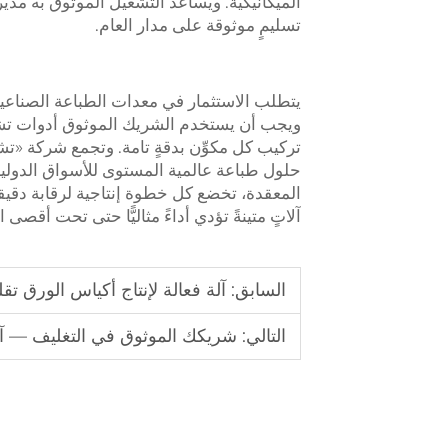
الميكانيكية. ويساعد التشغيل الموثوق به مد
تسليمٍ موثوقة على مدار العام.
يتطلب الاستثمار في معدات الطباعة الصناعية ثق
ويجب أن يستخدم الشريك الموثوق أدوات تش
تركيب كل مكوِّن بدقةٍ تامة. وتجمع شركة «تش
حلول طباعة عالمية المستوى للأسواق الدولية
المعقدة، تخضع كل خطوة إنتاجية لرقابة دقيقة.
آلاتٍ متينةً تؤدي أداءً مثاليًّا حتى تحت أقصى
السابق:
آلة فعالة لإنتاج أكياس الورق تقل
التالي:
شريكك الموثوق في التغليف — آلة