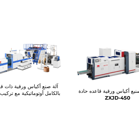
آلة صنع أكياس ورقية ذات قا
صنيع أكياس ورقية قاعده حادة
بالكامل أوتوماتيكية مع تركيب
ZXJD-450
بشكل متسلسل