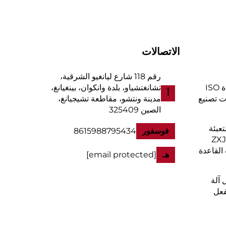
الاتصالات
رقم 118 شارع ليانغيو الشرقية،
للمachinery تجدد شهادة ISO
تشانغتشياو، بلدة وانكوان، بينغيانغ،
أ
لات تصنيع
مدينة ونتشو، مقاطعة تشيجيانغ،
الصين 325409
تعبئة
فوسفور
8615988795434
ZXJD-450
القاعدة
هـ
[email protected]
 آلة
فعل