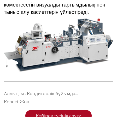
көмектесетін визуалды тартымдылық пен
тыныс алу қасиеттерін үйлестіреді.
Алдыңғы :
Кондитерлік бұйымдар үшін қағаздан жасалған пакеттер
Келесі :
Жоқ
Көбірек түсінік алу>>