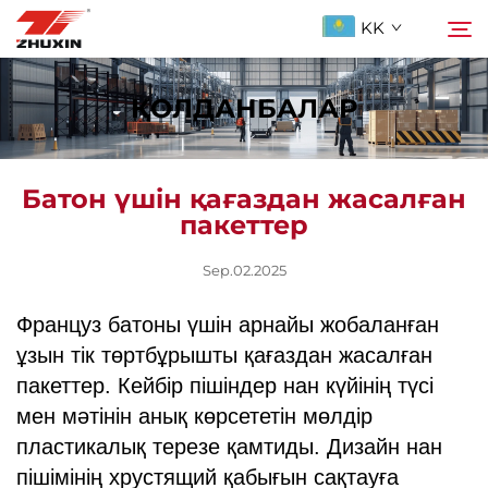
KK
ҚОЛДАНБАЛАР
Продукциялар
Іздеу
Батон үшін қағаздан жасалған
Қолданбалар
пакеттер
Компания
Sep.02.2025
Француз батоны үшін арнайы жобаланған
Жаңалықтар
ұзын тік төртбұрышты қағаздан жасалған
пакеттер. Кейбір пішіндер нан күйінің түсі
Бізге ХабарLAS
мен мәтінін анық көрсететін мөлдір
пластикалық терезе қамтиды. Дизайн нан
ҚОСЫЛҒАН СУАЛДАР
пішімінің хрустящий қабығын сақтауға