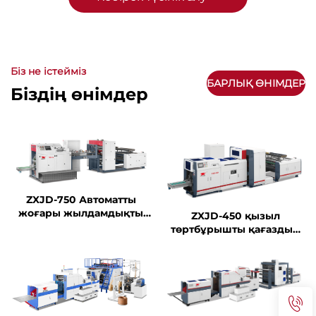
Біз не істейміз
БАРЛЫҚ ӨНІМДЕР
Біздің өнімдер
ZXJD-750 Автоматты
жоғары жылдамдықты
ZXJD-450 қызыл
тіс қағаз қорап жасау
төртбұрышты қағаздың
машинасы
шының машинасы