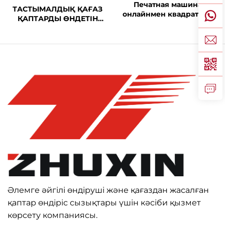
Печатная машина
ТАСТЫМАЛДЫҚ ҚАҒАЗ
онлайнмен квадраттық
ҚАПТАРДЫ ӨНДЕТІН
түбінді қағаздық көлік
ТОЛЫҚ
машинасы
АВТОМАТТАСТЫРЫЛҒАН
ТІКБҰРЫШТЫ ТҮПТЕЛІ
МАШИНА (САПТАРДЫ
ҚОСУ ҮШІН ЖЕКЕ
СЫЗЫҚТА ОРНАЛАСҚАН)
Әлемге әйгілі өндіруші және қағаздан жасалған
қаптар өндіріс сызықтары үшін кәсіби қызмет
көрсету компаниясы.