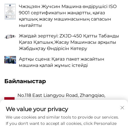
Чжэцзян Жучсин Машина өндірушісі ISO
9001 сертификатын жаңартты, қағаз
қапшық жасау машинасының сапасын
нығайтты
Жағдай зерттеуі: ZXJD-450 Қатты Табанды
Қағаз Қапшық Жасау Машинасы арқылы
Жабдықтау Өндірісін Көтеру
Артқы сцена: Қағаз пакет жасайтын
машина қалай жұмыс істейді
Байланыстар
No.118 East Liangyou Road, Zhangqiao,
А
Wanquan Town, Pingyang, Wenzhou City,
Zhejiang P.R. China 325409
We value your privacy
We use cookies and similar tools to provide our services.
P
8615988795434
If you don't want to accept all cookies, click Personalize