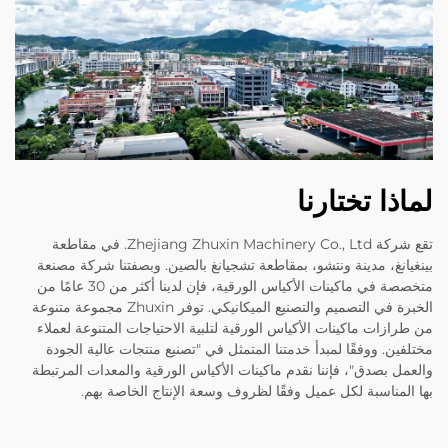
لماذا تختارنا
تقع شركة Zhejiang Zhuxin Machinery Co., Ltd. في مقاطعة
بينغيانغ، مدينة ونتشو، بمقاطعة تشجيانغ بالصين. وبصفتنا شركة مصنعة
متخصصة في ماكينات الأكياس الورقية، فإن لدينا أكثر من 30 عامًا من
الخبرة في التصميم والتصنيع الميكانيكي. توفر Zhuxin مجموعة متنوعة
من طرازات ماكينات الأكياس الورقية لتلبية الاحتياجات المتنوعة لعملاء
مختلفين. ووفقًا لمبدأ خدمتنا المتمثل في "تصنيع منتجات عالية الجودة
والعمل بصدق"، فإننا نقدم ماكينات الأكياس الورقية والمعدات المرتبطة
بها المناسبة لكل عميل وفقًا لظروف وسعة الإنتاج الخاصة بهم.