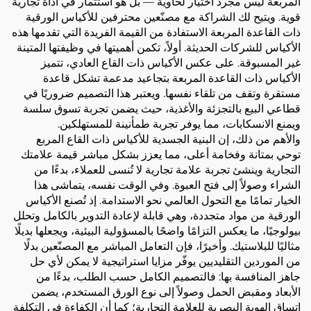
المربعة ليس مجرد اختيار لحاوية — بل هو استثمار في أداة تجارية
قوية. ويتيح لك الشراكة مع مصنّعين محترفين للأكياس الورقية
ذات القاعدة المربعة الاستفادة من القيمة الفريدة التي تقدمها هذه
الأكياس للشركات الحديثة. أولاً، تكمن أهميتها في وظيفتها المتينة
غير المسبوقة. على عكس الأكياس ذات القاع العادي، تتميز
الأكياس ذات القاعدة المربعة بتجاعيد مدعمة تشكل قاعدة
مستقرة وتقف من تلقاء نفسها. ويعتبر هذا التصميم ضروريًا في
قطاعي البيع بالتجزئة والأغذية، حيث يضمن تجربة تسوق سلسة
ويمنع الانسكابات، مما يوفر تجربة طمأنينة للمستهلكين.
والأهم من ذلك، إن البنية الجسدية للأكياس ذات القاع المربع
توحي بمتانة وفخامة أعلى، مما يعزز بشكل مباشر قيمة علامتك
التجارية وينشئ تجربة علامة تجارية لا تُنسى للعملاء، بدءًا من
الشراء وصولاً إلى فتح العبوة. وفي الوقت نفسه، يتماشى هذا
الخيار تمامًا مع التحول العالمي نحو الاستدامة. إذ تُصنع الأكياس
الورقية من مواد متجددة، وهي قابلة لإعادة التدوير بالكامل وتحلل
بيولوجيًا، ما يعكس التزامًا واضحًا بالمسؤولية البيئية، ويجعلها بديلًا
مثاليًا للبلاستيك. وأخيرًا، فإن التعامل المباشر مع المصنّعين بدلًا
من الموردين التقليديين يوفّر مزايا استراتيجية لا يمكن لأي حل
جاهز المنافسة بها: فالتصميم الكامل حسب الطلب، بدءًا من
الأبعاد ومقبض الحمل وصولاً إلى نوع الورق المستخدم، يضمن
اتساق الهوية البصرية للعلامة التجارية؛ كما أن الكفاءة في التكلفة