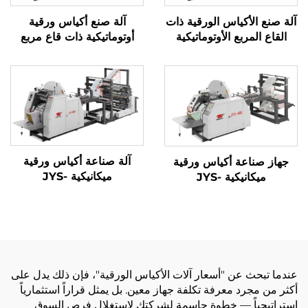
آلة صنع الأكياس الورقية ذات
آلة صنع أكياس ورقية
القاع المربع الأوتوماتيكية
أوتوماتيكية ذات قاع مربع
آلة صناعة أكياس ورقية
جهاز صناعة أكياس ورقية
ميكانيكية JYS-
ميكانيكية JYS-
400/650/850 مع الطباعة
400/650/850
عبر الإنترنت
عندما تبحث عن "أسعار آلات الأكياس الورقية"، فإن ذلك يدل على
أكثر من مجرد معرفة تكلفة جهاز معين. بل يمثل قراراً استثمارياً
استراتيجياً — خطوة حاسمة لشركتك لاستغلال فرص السوق