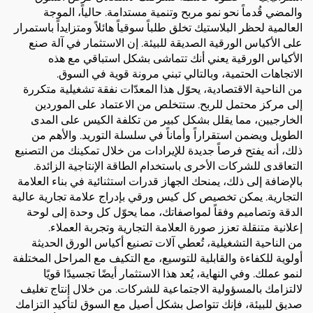
والمضي قُدماً نحو نمو مربح وتنمية مستدامة. حالياً، الموجة
العالمية لحظر البلاستيك تخلق طلباً سوقياً هائلاً ومتزايداً باستمرار
على الأكياس الورقية الصديقة للبيئة. إن الاستثمار في آلة صنع
الأكياس الورقية يعني أنك تتماشى بشكل استباقي مع هذه
الاتجاهات الحتمية، وبالتالي تبني مرونة قوية في السوق.
من الناحية الاقتصادية، يحوّل هذا المعدّات نفقة تشغيلية متكررة
إلى مركز محتمل للربح. ستتخلص من الاعتماد على الموردين
الخارجيين، مما يقلل بشكل كبير من تكلفة الكيس على المدى
الطويل ويضمن استقراراً وأماناً في سلسلة التوريد. والأهم من
ذلك، أنه يفتح فرصاً جديدة للإيرادات من خلال تمكينك من التصنيع
التعاقدى للشركات الأخرى باستخدام الطاقة الإنتاجية الزائدة.
بالإضافة إلى ذلك، يمنحك الجهاز قدرات استثنائية في بناء العلامة
التجارية. يمكن تخصيص كل كيس ورقي بإدراج علامة تجارية عالية
الدقة وتصاميم وفقاً لمواصفاتك، مما يحوّل كل وحدة إلى لوحة
إعلانية متنقلة تعزز صورة العلامة التجارية وتجربة العملاء.
من الناحية التشغيلية، تُعطي آلات تصنيع أكياس الورق الحديثة
أولوية للكفاءة والقابلية للتوسيع، مع التكيف مع المراحل المختلفة
لنمو عملك. وفي النهاية، يُعد هذا الاستثمار أيضًا تجسيدًا قويًا
لالتزامك بالمسؤولية الاجتماعية للشركات. من خلال إنتاج تغليف
صديق للبيئة، فإنك تتواصل بشكل أصيل مع السوق لتأكيد التزامك