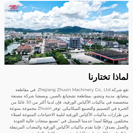
لماذا تختارنا
تقع شركة Zhejiang Zhuxin Machinery Co., Ltd. في مقاطعة
بينغيانغ، مدينة ونتشو، بمقاطعة تشجيانغ بالصين. وبصفتنا شركة مصنعة
متخصصة في ماكينات الأكياس الورقية، فإن لدينا أكثر من 30 عامًا من
الخبرة في التصميم والتصنيع الميكانيكي. توفر Zhuxin مجموعة متنوعة
من طرازات ماكينات الأكياس الورقية لتلبية الاحتياجات المتنوعة لعملاء
مختلفين. ووفقًا لمبدأ خدمتنا المتمثل في "تصنيع منتجات عالية الجودة
والعمل بصدق"، فإننا نقدم ماكينات الأكياس الورقية والمعدات المرتبطة