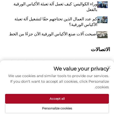
وراء الكواليس: كيف تعمل آلة تعبئة الأكياس الورقية
بالفعل
كم عدد العمال الذين تحتاجهم حقًا لتشغيل آلة تعبئة
الأكياس الورقية؟
أصبحت آلات صنع الأكياس الورقية الآن جزءًا من الخط
الاتصالات
رقم 118 شارع ليانغيو الشرقية، تشانغتشياو، بلدة وانكوان،
أ
بينغيانغ، مدينة ونتشو، مقاطعة تشيجيانغ، الصين 325409
We value your privacy
We use cookies and similar tools to provide our services.
8615988795434
P
If you don't want to accept all cookies, click Personalize
cookies.
ز
[email protected]
Accept all
Personalize cookies
حقوق الطبع والنشر © شركة تشجيانغ زهوكسين للماكينات