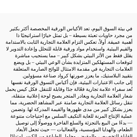
في بيئة السوق اليوم، تعد الأكياس الورقية المخصصة أكثر بكثير
من مجرد حاويات تعبئة بسيطة – بل تمثل خيارًا استراتيجيًا ذا
أهمية عميقة. أولاً، تعكس التزام العلامة التجارية الثابت بالاستدامة
والقيم البيئية. واستخدام مواد ورقية قابلة للتحلل وإعادة التدوير لا
يقلل فقط من الأثر البيئي بشكل كبير – مما يستجيب مباشرة
لتوقعات المستهلكين المتزايدة بشأن الوعي البيئي – بل ويضع
العلامات التجارية في مقدمة الامتثال للوائح الصارمة المتعلقة
بتقييد البلاستيك، ما يعزز صورتها كرواد صناعة مسؤولين.
إلى جانب الاعتبارات البيئية، فإن أكياس التسوق الورقية نفسها
تُعد سفراء علامة تجارية فعّالة جدًا وقابلة للتنقل. فكل كيس يحمل
شعار العلامة التجارية ويغادر المتجر يصبح لوحة إعلانية متنقلة،
تنقل رسائل العلامة التجارية صامتة عبر المشاهد الحضرية، مما
يعزز بشكل كبير من مدى ظهورها والقيمة المدركة لها. وتضمن
عملية الإنتاج المرنة للغاية التكيف السلس مع احتياجات متنوعة
— بدءًا من البيع بالتجزئة والسلع الفاخرة ووصولًا إلى توصيل
الطعام، والهدايا المؤسسية، والفعاليات — حيث تجعل الأبعاد
القابلة للتخصيص، والمقبض، وحلول الطباعة من الكيس امتدادًا