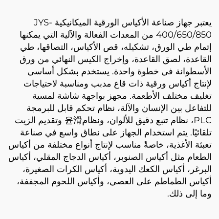
يعتبر جهاز صناعة الأكياس الورقية الميكانيكية JYS-
400/650/850 من المعدات الفعالة والآلية التي يمكنها
إتمام طي الورق، تشكيله، قص الأكياس، التصاقها، طي
القاعدة، لصق القاعدة، وإخراج الكيس النهائي من ورق
الأسطوانة في خطوة واحدة. يستخدم بشكل أساسي
لإنتاج أكياس ورقية ذات قاع مدبب ومناسبة لاحتياجات
تغليف مختلف الأطعمة. مجهز بواجهة شاشة لمسية
للتفاعل بين الإنسان والآلة، نظام تحكم قابل للبرمجة
PLC، نظام تتبع دقيق للألوان، ونظام윤滑 وتقديم الزيت
تلقائيًا. يتم استخدام الجهاز على نطاق واسع في صناعة
تعبئة الأغذية، خاصةً مناسب لإنتاج أنواع مختلفة من أكياس
الطعام مثل أكياس الصنوبر، أكياس الدجاج المقلي، أكياس
البرغر، أكياس الكعك اليدوية، أكياس الكرات الصغيرة،
أكياس الطماطم على العصي، وأكياس اللحوم المجففة،
وما إلى ذلك.