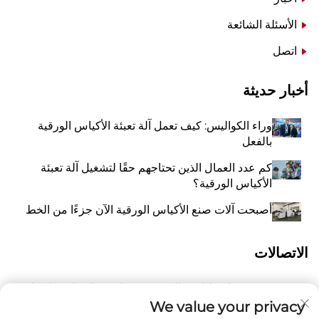
الأسئلة الشائعة
اتصل
أخبار حديثة
وراء الكواليس: كيف تعمل آلة تعبئة الأكياس الورقية
بالفعل
كم عدد العمال الذين تحتاجهم حقًا لتشغيل آلة تعبئة
الأكياس الورقية؟
أصبحت آلات صنع الأكياس الورقية الآن جزءًا من الخط
الاتصالات
رقم 118 شارع ليانغيو الشرقية، تشانغتشياو، بلدة وانكوان،
أ
بينغيانغ، مدينة ونتشو، مقاطعة تشيجيانغ، الصين 325409
We value your privacy