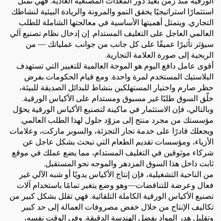
الورقية منذ زمن بعيد دور المعدات المصنعية العادية. فهي تمثل
استثمارًا استراتيجيًا يحقق النمو والمرونة والريادة البيئية لنشاطك
التجاري. ويتمثل أهميتها الأساسية في معالجتها الشاملة للطلب
العالمي العاجل على التغليف المستدام. إن إدخال نظام تصنيع آلي
سيؤثر تأثيرًا عميقًا على كل جانب من جوانب عملياتك — من
الربحية إلى صورة العلامة التجارية.
أقوى عامل دافع اليوم هو الموجة العالمية للتغيير التي تستهدف
البلاستيك المستخدم لمرة واحدة. ومع قيام الحكومات بفرض
حظر صارم واختيار المستهلكين بنشاط للبدائل الصديقة للبيئة،
خلّق السوق طلبًا غير مسبوق ومستدام على الأكياس الورقية.
وبالتالي، فإن الاستثمار في ماكينة لتصنيع الأكياس الورقية يحوّل
مؤسستك من مجرد منتج إلى مزوّد حلول لهذا الطلب العالمي.
ويجعلك قادرًا على خدمة تجار التجزئة، والسوبر ماركت، وعلامات
الأزياء، ومؤسسات تقديم الطعام التي تبحث بشكل عاجل عن
شركاء موثوقين في التغليف المستدام، مما يضع عملك في موقع
ثابت داخل هذا السوق المزدهر والموجه نحو المستقبل.
من الناحية التشغيلية، فإن إنتاج الأكياس يدويًا أو شبه الآلي غير
فعال وعرضة للتناقضات—وهو وضع يتغير تمامًا باستخدام آلات
تصنيع الأكياس الورقية الكاملة التلقائية. فهي تقلل بشكل كبير من
تكاليف الإنتاج من خلال خفض مصروفات العمالة إلى حد كبير
وتقليل هدر المواد بفضل الهندسة الدقيقة. وفي الوقت نفسه،