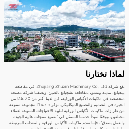
لماذا تختارنا
تقع شركة Zhejiang Zhuxin Machinery Co., Ltd. في مقاطعة
بينغيانغ، مدينة ونتشو، بمقاطعة تشجيانغ بالصين. وبصفتنا شركة مصنعة
متخصصة في ماكينات الأكياس الورقية، فإن لدينا أكثر من 30 عامًا من
الخبرة في التصميم والتصنيع الميكانيكي. توفر Zhuxin مجموعة متنوعة
من طرازات ماكينات الأكياس الورقية لتلبية الاحتياجات المتنوعة لعملاء
مختلفين. ووفقًا لمبدأ خدمتنا المتمثل في "تصنيع منتجات عالية الجودة
والعمل بصدق"، فإننا نقدم ماكينات الأكياس الورقية والمعدات المرتبطة
بها المناسبة لكل عميل وفقًا لظروف وسعة الإنتاج الخاصة بهم.