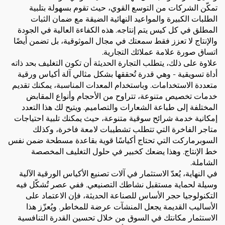
تمكّن الشركات من التوسع القوي، حيث تقوم بسهولة بتلبية
الطلبات الكبيرة والمواعيد النهائية الضيقة مع ضمان الثبات
المطلق في كل كيس يتم إنتاجه. هذه الكفاءة العالية في الجودة
والإنتاج لا تعزز فقط سمعتك في مجال الموثوقية، بل تضمن أيضًا
اتساق صورة علامة عملائك التجارية.
علاوة على ذلك، يتطلب التجارة الحديثة أن تكون التغليف بحد ذاته
أداة تسويقية - وهي قدرة تُحققها بشكل مثالي آلة أكياس ورقية
متعددة الاستخدامات. وباستخدام المعدات المناسبة، يمكنك تقديم
خدمات تخصيص متنوعة، تتراوح من الأحجام وأنواع المقابض
المختلفة إلى طباعة الشعارات والتصاميم. ويتيح لك هذا التعدد
إمكانية خدمة شرائح سوقية متنوعة، حيث يمكنك تلبية احتياجات
متاجر الفاخرة التي تتطلب تشطيبات لامعة فاخرة، وكذلك
السوبرماركت التي تحتاج أكياسًا قوية بقاعدة مسطحة ضمن نفس
خط الإنتاج. وهذا يضعك كخبير في حلول التغليف المخصصة
الشاملة.
في النهاية، يُعدّ الاستثمار في آلات تصنيع الأكياس الورقية الآلية
وسيلة لحماية مستقبل نشاطك التصنيعي. ففي عصر تُشكّل فيه
التكنولوجيا حجر الأساس للصناعة الحديثة، فإن الاعتماد على
الأساليب القديمة يجعل المنشآت عرضة للمخاطر. ويُعزّز هذا
الاستثمار مكانتك في السوق من خلال تحسين القدرة التنافسية