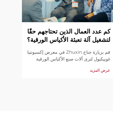
وراء
كم عدد العمال الذين تحتاجهم حقًا
تعبئ
لتشغيل آلة تعبئة الأكياس الورقية؟
قم بزيارة جناح Zhuxin في معرض إكسبوتنيا
الإنتا
غوييكيول لترى آلات صنع الأكياس الورقية
مناسب
الأوتوماتيكية أثناء العمل — تشغيل بسيط
عرض ا
عرض المزيد
التسوق
وفعال من قبل مشغل واحد. شاهد العروض
الحية. تواصل معنا عبر رسالة للحصول على
فيديو إذا لم تتمكن من الحضور.