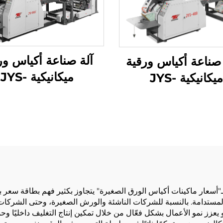
آلة صناعة أكياس ور
صناعة أكياس ورقية
ميكانيكية JYS-
ميكانيكية JYS-
50/850
400/650/85
الطباعة عبر الإنتر
ـ"أسعار ماكينات أكياس الورق الصغيرة" يتجاوز بكثير فهم بطاقة سع
ية المستدامة. بالنسبة للشركات الناشئة والورش الصغيرة، وحتى الشركات
هو يعزز نمو الأعمال بشكل فعّال من خلال تمكين إنتاج التغليف داخليًا 