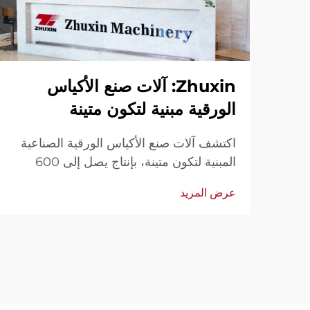
Zhuxin: آلات صنع الأكياس
الورقية مبنية لتكون متينة
اكتشف آلات صنع الأكياس الورقية الصناعية
المبنية لتكون متينة، بإنتاج يصل إلى 600
كيس/الدقيقة. موثوقة عالميًا من حيث المتانة
عرض المزيد
وسهولة الاستخدام والصيانة المحدودة. احصل
على دعم فني وخدمة سريعة. اطلب عرض
سعر اليوم.