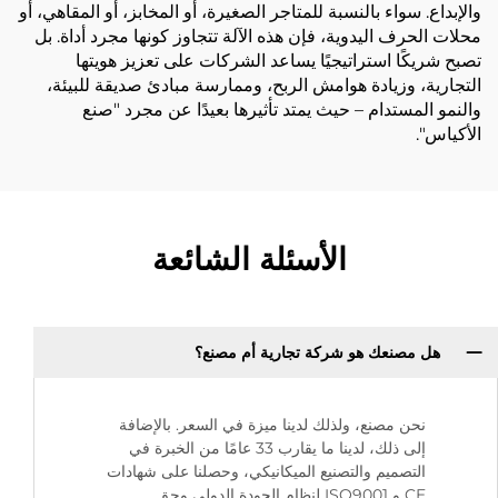
والإبداع. سواء بالنسبة للمتاجر الصغيرة، أو المخابز، أو المقاهي، أو
محلات الحرف اليدوية، فإن هذه الآلة تتجاوز كونها مجرد أداة. بل
تصبح شريكًا استراتيجيًا يساعد الشركات على تعزيز هويتها
التجارية، وزيادة هوامش الربح، وممارسة مبادئ صديقة للبيئة،
والنمو المستدام – حيث يمتد تأثيرها بعيدًا عن مجرد "صنع
الأكياس".
الأسئلة الشائعة
هل مصنعك هو شركة تجارية أم مصنع؟
نحن مصنع، ولذلك لدينا ميزة في السعر. بالإضافة
إلى ذلك، لدينا ما يقارب 33 عامًا من الخبرة في
التصميم والتصنيع الميكانيكي، وحصلنا على شهادات
CE و ISO9001 لنظام الجودة الدولي وحق