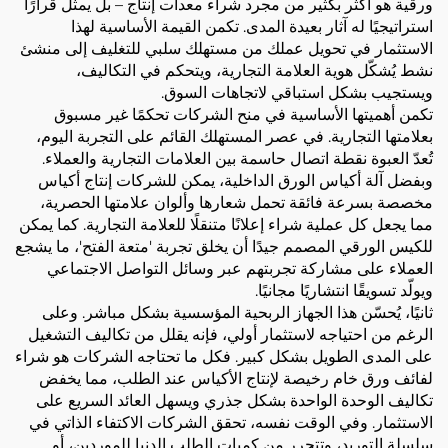
ورقية هو أكثر بكثير من مجرد شراء معدات إنتاج – بل يمثل قرارًا
استراتيجيًا له آثار بعيدة المدى. تكمن القيمة الأساسية لهذا
الاستثمار في تحويل عملك من مستهلك سلبي للتغليف إلى منشئ
نشط يُشكّل هوية العلامة التجارية، ويتحكم في التكاليف،
ويستجيب بشكل استباقي لاتجاهات السوق.
تكمن أهميتها الأساسية في منح الشركات تحكمًا غير مسبوق
بعلامتها التجارية. في عصر المستهلك القائم على التجربة اليوم،
تُعدّ العبوة نقطة اتصال حاسمة بين العلامات التجارية والعملاء.
وبفضل آلة أكياس الورق الداخلية، يمكن للشركات إنتاج أكياس
مخصصة بسرعة فائقة تحمل شعارها وألوان علامتها الحصرية،
مما يجعل كل عملية شراء إعلانًا متنقلًا للعلامة التجارية. كما يمكن
للكيس الورقي المصمم جيدًا أن يخلق تجربة 'متعة الفتح'، ما يشجع
العملاء على مشاركة تجربتهم عبر وسائل التواصل الاجتماعي
ويولّد تسويقًا انتشاريًا مجانيًا.
ثانيًا، يُحسّن هذا الجهاز الربحية المؤسسية بشكل مباشر. وعلى
الرغم من احتياجه لاستثمار أولي، فإنه يقلل من تكاليف التشغيل
على المدى الطويل بشكل كبير. فكل ما تحتاجه الشركات هو شراء
لفائف ورق خام رخيصة لإنتاج الأكياس عند الطلب، مما يخفض
تكاليف الوحدة الواحدة بشكل جذري ويسهل العائد السريع على
الاستثمار. وفي الوقت نفسه، تحقق الشركات الاكتفاء الذاتي في
سلسلة التوريد، وتتحرر من كميات الطلب الدنيا للموردين، أو