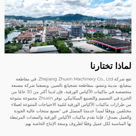
لماذا تختارنا
تقع شركة Zhejiang Zhuxin Machinery Co., Ltd. في مقاطعة
بينغيانغ، مدينة ونتشو، بمقاطعة تشجيانغ بالصين. وبصفتنا شركة مصنعة
متخصصة في ماكينات الأكياس الورقية، فإن لدينا أكثر من 30 عامًا من
الخبرة في التصميم والتصنيع الميكانيكي. توفر Zhuxin مجموعة متنوعة
من طرازات ماكينات الأكياس الورقية لتلبية الاحتياجات المتنوعة لعملاء
مختلفين. ووفقًا لمبدأ خدمتنا المتمثل في "تصنيع منتجات عالية الجودة
والعمل بصدق"، فإننا نقدم ماكينات الأكياس الورقية والمعدات المرتبطة
بها المناسبة لكل عميل وفقًا لظروف وسعة الإنتاج الخاصة بهم.