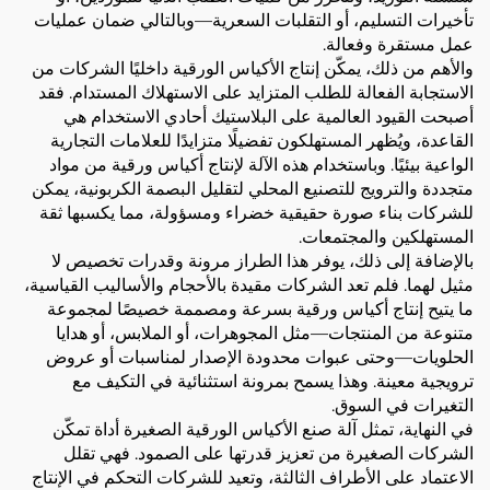
تأخيرات التسليم، أو التقلبات السعرية—وبالتالي ضمان عمليات
عمل مستقرة وفعالة.
والأهم من ذلك، يمكّن إنتاج الأكياس الورقية داخليًا الشركات من
الاستجابة الفعالة للطلب المتزايد على الاستهلاك المستدام. فقد
أصبحت القيود العالمية على البلاستيك أحادي الاستخدام هي
القاعدة، ويُظهر المستهلكون تفضيلًا متزايدًا للعلامات التجارية
الواعية بيئيًا. وباستخدام هذه الآلة لإنتاج أكياس ورقية من مواد
متجددة والترويج للتصنيع المحلي لتقليل البصمة الكربونية، يمكن
للشركات بناء صورة حقيقية خضراء ومسؤولة، مما يكسبها ثقة
المستهلكين والمجتمعات.
بالإضافة إلى ذلك، يوفر هذا الطراز مرونة وقدرات تخصيص لا
مثيل لهما. فلم تعد الشركات مقيدة بالأحجام والأساليب القياسية،
ما يتيح إنتاج أكياس ورقية بسرعة ومصممة خصيصًا لمجموعة
متنوعة من المنتجات—مثل المجوهرات، أو الملابس، أو هدايا
الحلويات—وحتى عبوات محدودة الإصدار لمناسبات أو عروض
ترويجية معينة. وهذا يسمح بمرونة استثنائية في التكيف مع
التغيرات في السوق.
في النهاية، تمثل آلة صنع الأكياس الورقية الصغيرة أداة تمكّن
الشركات الصغيرة من تعزيز قدرتها على الصمود. فهي تقلل
الاعتماد على الأطراف الثالثة، وتعيد للشركات التحكم في الإنتاج