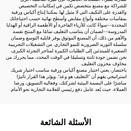
للشراكة مع مصنع متخصص تكمن في إمكانيات التخصيص
والقدرة على التكيف التي لا مثيل لها. يمكننا إنتاج أكياس ورقية
بمقاسات مختلفة وأنواع مقابض وأسطح نهائية حسب احتياجاتك
المحددة—سواءً كانت للأزياء الفاخرة أو الأطعمة الراقية أو الهدايا
المدروسة—لضمان أن يتناسب التغليف تمامًا مع المنتج نفسه.
والأهم من ذلك، أن المصنع الموثوق يوفر قابلية التوسع وضمان
سلسلة التوريد الضرورية للنمو التجاري. من التشغيلات التجريبية
الصغيرة للمبتدئين إلى الطلبات الكبيرة لمتاجر التجزئة الكبرى،
نحن نضمن جودة ثابتة وتسليمًا في الوقت المحدد، مما يحررك من
مخاوف مخزون التغليف.
باختصار، يعني اختيار مصنع أكياس ورقية مناسب اختيار شريك
استراتيجي يفهم أن "التغليف هو وعد". ويؤثر هذا القرار تأثيرًا
مباشرًا على البصمة البيئية لشركتك، وفعالية التسويق، ورضا
العملاء، حيث يُعد عامل دفع رئيسي للعلامة التجارية نحو الأمام.
الأسئلة الشائعة